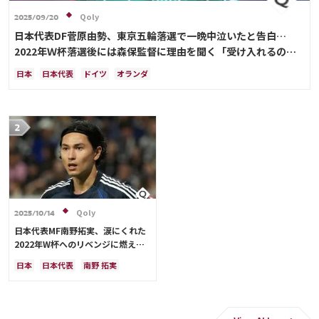
Qoly
2025/09/20
日本代表DF菅原由勢、東京五輪落選で一晩中泣いたと告白…
2022年Ｗ杯落選後には森保監督に理由を聞く「受け入れるのは
難しかった」
日本
日本代表
ドイツ
オランダ
Qoly
2025/10/14
日本代表MF南野拓実、涙にくれた
2022年W杯へのリベンジに燃える
「絶対にリベンジしたい」「サッカ
日本
日本代表
南野 拓実
ー人生をかけた戦い」
クロアチア
長友 佑都
ドイツ
スペイン
川島 永嗣
谷 晃生
吉田 麻也
谷口 彰悟
伊東 純也