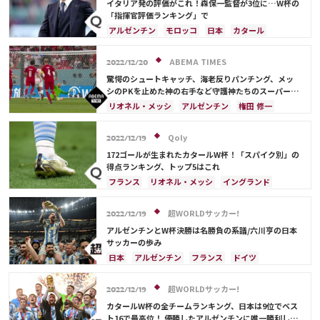
イタリア発の評価がこれ！森保一監督が3位に…W杯の
韓国
オーストラリア
イラン
デンマーク
「指揮官評価ランキング」で
ベルギー
ポーランド
プレーオフ
エクアドル
アルゼンチン
モロッコ
日本
カタール
ウルグアイ
メキシコ
ガーナ
カメルーン
イラン
サウジアラビア
ドイツ
デンマーク
アメリカ
日本代表
三笘 薫
田中 碧
セルビア
スペイン
フランス
ベルギー
ABEMA TIMES
2022/12/20
C・ロナウド
キリアン・ムバッペ
サディオ・マネ
クロアチア
スイス
イングランド
オランダ
驚愕のシュートキャッチ、海老反りパンチング、メッ
ポーランド
ポルトガル
ブラジル
エクアドル
シのPKを止めた神の右手など守護神たちのスーパープ
レー
ウルグアイ
カナダ
メキシコ
ガーナ
リオネル・メッシ
アルゼンチン
権田 修一
セネガル
カメルーン
韓国
アメリカ
カタール
フランス
イングランド
ポーランド
ウェールズ
オーストラリア
コスタリカ
メキシコ
日本
日本代表
サウジアラビア
Qoly
2022/12/19
日本代表
リオネル・メッシ
デンマーク
クロアチア
ルカ・モドリッチ
172ゴールが生まれたカタールW杯！「スパイク別」の
得点ランキング、トップ5はこれ
フランス
リオネル・メッシ
イングランド
オランダ
ポルトガル
ブラジル
アルゼンチン
モロッコ
リシャルリソン
ハリー・ケイン
超WORLDサッカー!
2022/12/19
堂安 律
ドイツ
スペイン
スイス
ポーランド
アルゼンチンとW杯決勝は名勝負の系譜/六川亨の日本
エクアドル
韓国
日本
サッカーの歩み
日本
アルゼンチン
フランス
ドイツ
リオネル・メッシ
オランダ
スペイン
クロアチア
ブラジル
アンヘル・ディ・マリア
超WORLDサッカー!
2022/12/19
ポーランド
メキシコ
キリアン・ムバッペ
カタールW杯の全チームランキング、日本は9位でベス
ト16で最高位！ 優勝したアルゼンチンに唯一勝利した