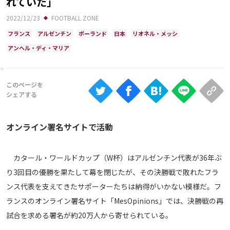
れていた」
Ranking
2022/12/23
FOOTBALL ZONE
大会について
フランス
アルゼンチン
ポーランド
日本
リオネル・メッシ
About
アンヘル・ディ・マリア
視聴方法
iOS Apps
オンライン署名サイトで活動
Android
カタール・ワールドカップ（W杯）はアルゼンチン代表が36年ぶ
Web
り3回目の優勝を果たして幕を閉じたが、その決勝戦で敗れたフラ
ABEMAの視聴について
ンス代表を支えてきたサポーターたちは納得がいかない模様だ。フ
TV
ランスのオンライン署名サイト「MesOpinions」では、決勝戦の再
試合を求める署名が約20万人から寄せられている。