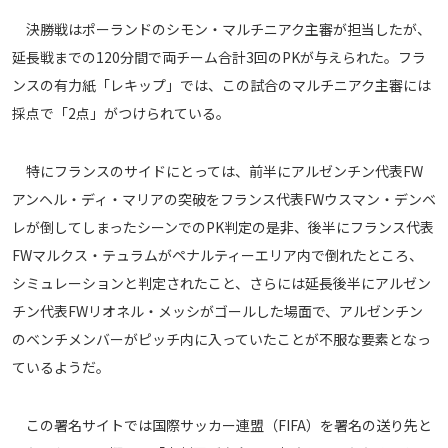
メディアアライアンス
決勝戦はポーランドのシモン・マルチニアク主審が担当したが、
延長戦までの120分間で両チーム合計3回のPKが与えられた。フラ
ンスの有力紙「レキップ」では、この試合のマルチニアク主審には
採点で「2点」がつけられている。
特にフランスのサイドにとっては、前半にアルゼンチン代表FW
アンヘル・ディ・マリアの突破をフランス代表FWウスマン・デンベ
レが倒してしまったシーンでのPK判定の是非、後半にフランス代表
FWマルクス・テュラムがペナルティーエリア内で倒れたところ、
シミュレーションと判定されたこと、さらには延長後半にアルゼン
チン代表FWリオネル・メッシがゴールした場面で、アルゼンチン
のベンチメンバーがピッチ内に入っていたことが不服な要素となっ
ているようだ。
この署名サイトでは国際サッカー連盟（FIFA）を署名の送り先と