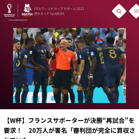
FIFA ワールドカップ カタール 2022
完全ガイド
by ABEMA
ニュース
News
出場国
Teams
日本代表
Team Japan
日程・結果
Schedule
【W杯】フランスサポーターが決勝“再試合”を
要求！ 20万人が署名「審判団が完全に買収さ
ランキング