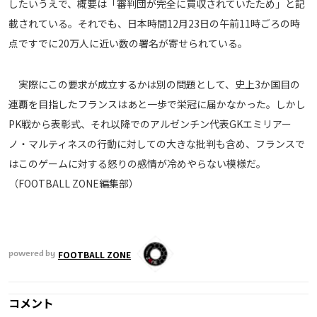
したいうえで、概要は「審判団が完全に買収されていたため」と記
運営会社
載されている。それでも、日本時間12月23日の午前11時ごろの時
ご利用にあたって
点ですでに20万人に近い数の署名が寄せられている。
プライバシーポリシー
実際にこの要求が成立するかは別の問題として、史上3か国目の
お問い合わせ
連覇を目指したフランスはあと一歩で栄冠に届かなかった。しかし
PK戦から表彰式、それ以降でのアルゼンチン代表GKエミリアー
Share
ノ・マルティネスの行動に対しての大きな批判も含め、フランスで
© AbemaTV. Inc. All Rights Reserved.
はこのゲームに対する怒りの感情が冷めやらない模様だ。
（FOOTBALL ZONE編集部）
FOOTBALL ZONE
powered by
コメント