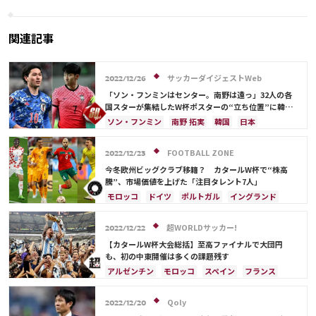
まらず、来年3月に凱旋試合
ロッコ代表MFの現在地
関連記事
サッカーダイジェストWeb
2022/12/26
「ソン・フンミンはセンター。南野は遠っ」32人の各
国スターが集結したW杯ポスターの“立ち位置”に韓国
注目！「日本はよく見えない」【2022総集編】
ソン・フンミン
南野 拓実
韓国
日本
ハリー・ケイン
リオネル・メッシ
C・ロナウド
フランス
ベルギー
イングランド
ポーランド
FOOTBALL ZONE
2022/12/23
ポルトガル
プレーオフ
ブラジル
今冬欧州ビッグクラブ移籍？ カタールW杯で“株高
アルゼンチン
ウェールズ
ガレス・ベイル
騰”、市場価値を上げた「注目タレント7人」
ロベルト・レバンドフスキ
ネイマール
モロッコ
ドイツ
ポルトガル
イングランド
アルゼンチン
クロアチア
オランダ
ブラジル
リオネル・メッシ
フランス
スイス
超WORLDサッカー!
2022/12/22
ポーランド
日本
日本代表
C・ロナウド
【カタールW杯大会総括】至高ファイナルで大団円
マヌエル・ノイアー
カゼミーロ
堂安 律
も、初の中東開催は多くの課題残す
アルゼンチン
モロッコ
スペイン
フランス
クロアチア
日本
ドイツ
カタール
ポルトガル
コスタリカ
リオネル・メッシ
Qoly
2022/12/20
サウジアラビア
オランダ
ブラジル
セネガル