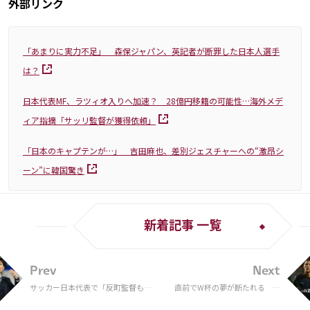
外部リンク
「あまりに実力不足」 森保ジャパン、英記者が断罪した日本人選手
は？
日本代表MF、ラツィオ入りへ加速？ 28億円移籍の可能性…海外メデ
ィア指摘「サッリ監督が獲得依頼」
「日本のキャプテンが…」 吉田麻也、差別ジェスチャーへの“激昂シ
ーン”に韓国驚き
新着記事 一覧
Prev
Next
サッカー日本代表で「反町監督もあ
直前でW杯の夢が断たれる マ
るのではないか」。後任監督未だ決
ルセイユの攻撃をけん引するモ