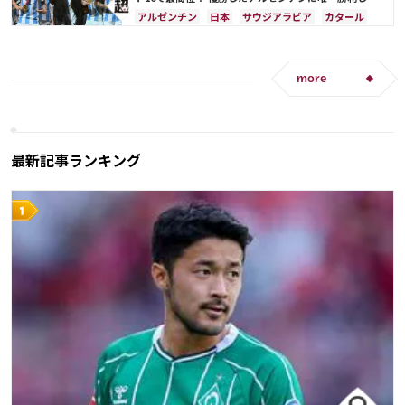
サウジアラビアは25位
アルゼンチン
日本
サウジアラビア
カタール
ドイツ
リオネル・メッシ
スペイン
フランス
オランダ
カナダ
日本代表
イラン
デンマーク
セルビア
ベルギー
クロアチア
more
スイス
イングランド
ポーランド
ポルトガル
ブラジル
エクアドル
ウルグアイ
メキシコ
ガーナ
セネガル
カメルーン
モロッコ
韓国
アメリカ
ウェールズ
オーストラリア
最新記事ランキング
コスタリカ