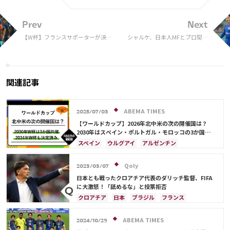
Prev
Next
【W杯】フランスサポーターが決
シャルケ、日本人MFとプロ契約
勝“再試合”を要求！ 20万人が署名
の可能性を現地報道 「サプラ
「審判団が完全に買収されていた」
イズを一つか二つ起こすかも」
関連記事
ABEMA TIMES
2025/07/03
【ワールドカップ】2026年北中米の次の開催国は？
2030年はスペイン・ポルトガル・モロッコの3か国共
催！ ウルグアイ・アルゼンチン・パラグアイでも限定
スペイン
ウルグアイ
アルゼンチン
開催
ポルトガル
モロッコ
ブラジル
ドイツ
サウジアラビア
メキシコ
アメリカ
フランス
Qoly
2023/03/07
イングランド
日本
カナダ
韓国
セルビア
日本とも戦ったクロアチア代表のダリッチ監督、FIFA
スイス
オーストラリア
カタール
ウェールズ
に大激怒！「舐めるな」と投票拒否
クロアチア
日本
ブラジル
フランス
カタール
ドイツ
デンマーク
スペイン
ベルギー
イングランド
アルゼンチン
ABEMA TIMES
2024/10/29
モロッコ
ルカ・モドリッチ