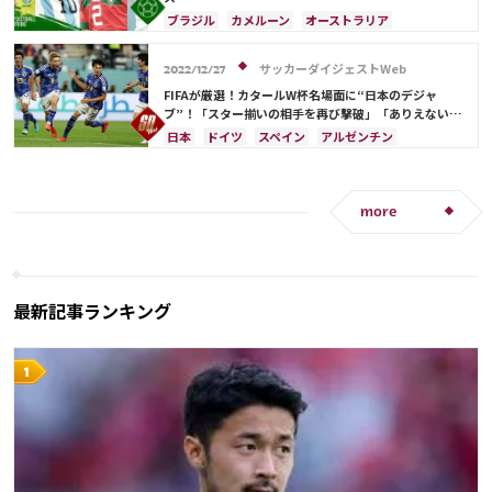
ブラジル
カメルーン
オーストラリア
キリアン・ムバッペ
スイス
アルゼンチン
スペイン
フランス
オランダ
エクアドル
サッカーダイジェストWeb
2022/12/27
ガーナ
モロッコ
リオネル・メッシ
FIFAが厳選！カタールW杯名場面に“日本のデジャ
ジャック・グリーリッシュ
イングランド
ブ”！「スター揃いの相手を再び撃破」「ありえない勝
ち方をした」
アクラフ・ハキミ
カタール
イラン
日本
ドイツ
スペイン
アルゼンチン
ポルトガル
韓国
リシャルリソン
ドイツ
カタール
ポルトガル
日本代表
三笘 薫
日本
C・ロナウド
リオネル・メッシ
サウジアラビア
フランス
オランダ
セネガル
モロッコ
韓国
more
コスタリカ
田中 碧
堂安 律
最新記事ランキング