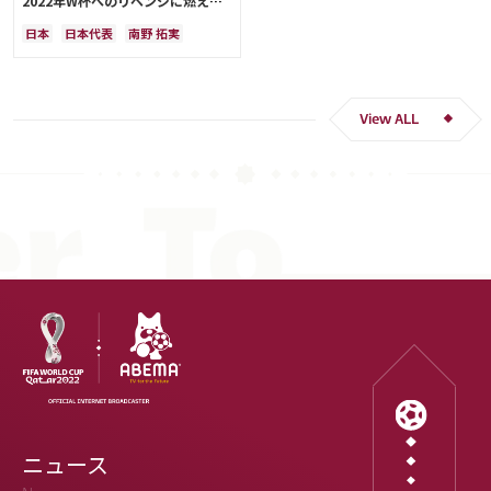
2022年W杯へのリベンジに燃える
「絶対にリベンジしたい」「サッカ
日本
日本代表
南野 拓実
ー人生をかけた戦い」
クロアチア
長友 佑都
ドイツ
スペイン
川島 永嗣
谷 晃生
吉田 麻也
谷口 彰悟
伊東 純也
View ALL
ニュース