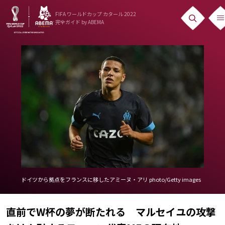
FIFA ワールドカップ カタール 2022
完全ガイド
by ABEMA
ニュース
News
出場国
Teams
日本代表
Team Japan
日程・結果
ドイツから拠点をフランスに移したアミーヌ・アリ photo/Getty images
Schedule
直前でW杯の夢が断たれる マルセイユの攻撃
ランキング