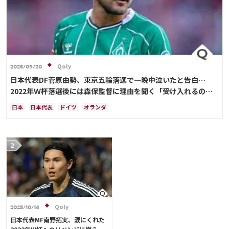
Qoly
2025/09/20
日本代表DF菅原由勢、東京五輪落選で一晩中泣いたと告白…
2022年Ｗ杯落選後には森保監督に理由を聞く「受け入れるのは
難しかった」
日本
日本代表
ドイツ
オランダ
Qoly
2025/10/14
日本代表MF南野拓実、涙にくれた