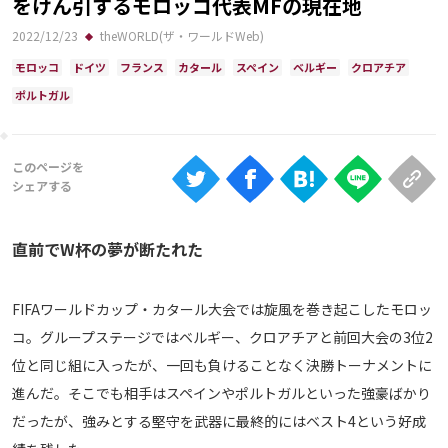
をけん引するモロッコ代表MFの現在地
Ranking
2022/12/23
theWORLD(ザ・ワールドWeb)
大会について
モロッコ
ドイツ
フランス
カタール
スペイン
ベルギー
クロアチア
About
ポルトガル
視聴方法
iOS Apps
直前でW杯の夢が断たれた
Android
FIFAワールドカップ・カタール大会では旋風を巻き起こしたモロッ
Web
コ。グループステージではベルギー、クロアチアと前回大会の3位2
ABEMAの視聴について
位と同じ組に入ったが、一回も負けることなく決勝トーナメントに
TV
進んだ。そこでも相手はスペインやポルトガルといった強豪ばかり
だったが、強みとする堅守を武器に最終的にはベスト4という好成