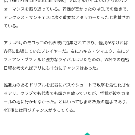
仏『Get French Football News』ではマルセイユでのアリのパフ
ォーマンスを振り返っている。評価が高かったのはCLでの働きで、
運営会社
アレクシス・サンチェスに次ぐ重要なアタッカーだったと称賛され
ご利用にあたって
ている。
プライバシーポリシー
お問い合わせ
アリは9月のモロッコの代表戦に招集されており、怪我がなければ
W杯に出場していたプレイヤーだ。右にハキム・ツィエク、左にソ
Share
フィアン・ブファルと強力なライバルはいたものの、W杯での過密
日程を考えればアリにも十分にチャンスはあった。
© AbemaTV. Inc. All Rights Reserved.
推進力のあるドリブルを武器にパスやシュートで攻撃を活性化させ
るアリ。クラブでも代表でも輝きを放っていたが、怪我が彼をカタ
ールの地に行かせなかった。とはいってもまだ25歳の選手であり、
4年後には再びチャンスがやってくる。