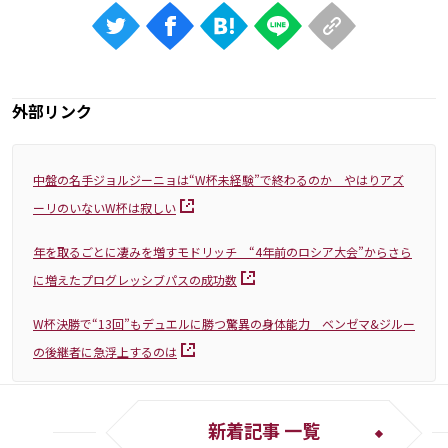
外部リンク
中盤の名手ジョルジーニョは“W杯未経験”で終わるのか やはりアズ
ーリのいないW杯は寂しい
年を取るごとに凄みを増すモドリッチ “4年前のロシア大会”からさら
に増えたプログレッシブパスの成功数
W杯決勝で“13回”もデュエルに勝つ驚異の身体能力 ベンゼマ&ジルー
の後継者に急浮上するのは
新着記事 一覧