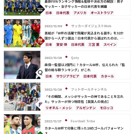
最新FIFAランキング情報&推移や決め方の解説｜男子
サッカー・女子サッカーの日本代表を網羅
日本
日本代表
アメリカ
オーストラリア
サウジアラビア
ブラジル
アルゼンチン
カタール
イラン
韓国
ドイツ
スペイン
サッカーダイジェストWeb
2022/12/30
フランス
ベルギー
スイス
イングランド
英紙が「W杯の活躍で飛躍が見込まれる選手」を32か
オランダ
ポルトガル
デンマーク
セルビア
国から一人ずつ選出！日本代表から選ばれたのは、堂
安や三笘ではなく…
クロアチア
ポーランド
エクアドル
日本
堂安 律
日本代表
三笘 薫
スペイン
ウルグアイ
カナダ
メキシコ
ガーナ
田中 碧
ドイツ
カタール
クロアチア
イラン
セネガル
カメルーン
モロッコ
ウェールズ
サウジアラビア
デンマーク
セルビア
Qoly
2022/12/28
コスタリカ
フランス
ベルギー
スイス
イングランド
森保一監督は2億円に？カタールW杯、伝えられた「監
オランダ
ポーランド
ポルトガル
ブラジル
督の給与額ランキング」がこれ
アルゼンチン
エクアドル
ウルグアイ
カナダ
日本
サウジアラビア
日本代表
カタール
メキシコ
ガーナ
セネガル
カメルーン
イラン
ドイツ
デンマーク
セルビア
モロッコ
韓国
アメリカ
ウェールズ
スペイン
フランス
ベルギー
クロアチア
フットボールチャンネル
2022/12/28
オーストラリア
コスタリカ
ケイラー・ナバス
スイス
イングランド
オランダ
ポーランド
「その瞬間、メッシがサッカーの神であることを忘れ
サルダル・アズムン
ポルトガル
ブラジル
アルゼンチン
た」サッカーが持つ物語性【英国人の視点】
エクアドル
ウルグアイ
カナダ
メキシコ
リオネル・メッシ
アルゼンチン
モロッコ
ガーナ
セネガル
カメルーン
モロッコ
韓国
スペイン
フランス
オランダ
カタール
アメリカ
ウェールズ
オーストラリア
サウジアラビア
ドイツ
ポルトガル
ブラジル
Football Tribe
2022/12/27
コスタリカ
カメルーン
アメリカ
日本
日本代表
カタールW杯で印象に残った10のゴールパフォーマン
ス