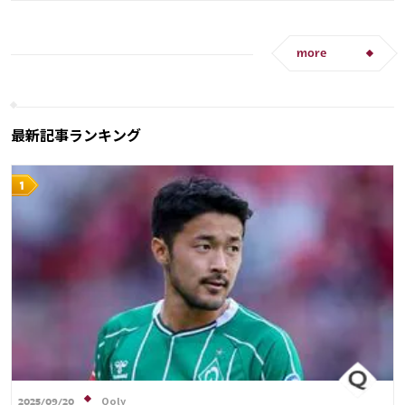
クロアチア
スイス
オランダ
ポーランド
カタール
ドイツ
スペイン
スイス
ポルトガル
メキシコ
セネガル
カメルーン
エクアドル
アメリカ
権田 修一
アメリカ
オーストラリア
コスタリカ
シュミット・ダニエル
長友 佑都
吉田 麻也
more
シュミット・ダニエル
谷口 彰悟
山根 視来
原口 元気
柴崎 岳
板倉 滉
大迫 勇也
植田 直通
原口 元気
浅野 拓磨
南野 拓実
守田 英正
三笘 薫
上田 綺世
鎌田 大地
板倉 滉
堂安 律
前田 大然
伊藤 洋輝
最新記事ランキング
町野 修斗
Qoly
2025/09/20