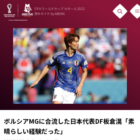
FIFA ワールドカップ カタール 2022
完全ガイド
by ABEMA
ニュース
News
出場国
Teams
日本代表
Team Japan
日程・結果
Schedule
ボルシアMGに合流した日本代表DF板倉滉「素
晴らしい経験だった」
ランキング