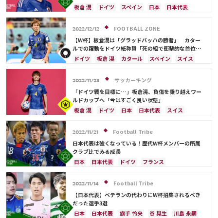
板倉 滉
ドイツ
スペイン
日本
日本代表
スイス
三笘 薫
堂安 律
FOOTBALL ZONE
2022/12/12
【W杯】板倉滉は「グラッドバッハの勝者」 カター
ルでの躍動をドイツ紙称賛「死の組で衝撃的な首位通
過」
ドイツ
板倉 滉
カタール
スペイン
スイス
日本
フランス
クロアチア
ポルトガル
アメリカ
日本代表
サッカーキング
2022/11/23
「ドイツ戦を目標に…」板倉滉、負傷を乗り越えワー
ルドカップへ「今はすごく良い状態」
板倉 滉
ドイツ
日本
日本代表
スイス
ブラジル
カナダ
Football Tribe
2022/11/21
日本代表は強くなっている！歴代W杯メンバーの所属
クラブ比でみる成長
日本
日本代表
ドイツ
フランス
イングランド
スペイン
ベルギー
谷 晃生
酒井 宏樹
遠藤 航
ブラジル
川島 永嗣
Football Tribe
2022/11/14
長友 佑都
吉田 麻也
久保 建英
権田 修一
【日本代表】ベテランの代わりにW杯招集されるべき
中山 雄太
柴崎 岳
伊東 純也
田中 碧
だった選手3選
冨安 健洋
大迫 勇也
相馬 勇紀
デンマーク
日本
日本代表
旗手 怜央
谷 晃生
川島 永嗣