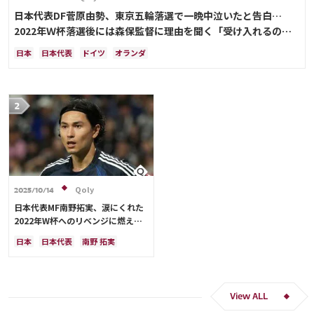
日本代表DF菅原由勢、東京五輪落選で一晩中泣いたと告白…
2022年Ｗ杯落選後には森保監督に理由を聞く「受け入れるのは
難しかった」
日本
日本代表
ドイツ
オランダ
Qoly
2025/10/14
日本代表MF南野拓実、涙にくれた
2022年W杯へのリベンジに燃える
「絶対にリベンジしたい」「サッカ
日本
日本代表
南野 拓実
ー人生をかけた戦い」
クロアチア
長友 佑都
ドイツ
スペイン
川島 永嗣
谷 晃生
吉田 麻也
谷口 彰悟
伊東 純也
View ALL