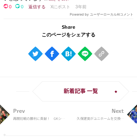
Share
新着記事 一覧
Prev
Next
再開初戦の勝利に貢献！ GKシュ
久保建英がユニホームを交換し
ミット・ダニエル「忘れられない1
たスペイン代表の選手は？ その
年に」
理由が粋だった！【2022総集
編】