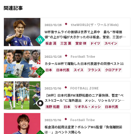
関連記事
theWORLD(ザ・ワールドWeb)
2022/12/25
W杯後サムライの価値は世界で上昇中 最も“市場価
値”の上がり幅が大きかったのは板倉。堂安、三笘が続
く
板倉 滉
三笘 薫
堂安 律
ドイツ
スペイン
日本
田中 碧
鎌田 大地
前田 大然
冨安 健洋
クロアチア
浅野 拓磨
守田 英正
遠藤 航
Football Tribe
2022/12/25
スイス
オーストラリア
日本代表
カタールW杯で躍動した日本代表選手の同僚ベスト11
日本
日本代表
スイス
フランス
クロアチア
イングランド
アルゼンチン
エクアドル
ウルグアイ
ガーナ
オーストラリア
板倉 滉
FOOTBALL ZONE
カタール
オランダ
ポルトガル
カメルーン
2022/12/16
韓国
三笘 薫
キリアン・ムバッペ
前田 大然
【W杯】日本代表FW浅野拓磨のニア豪快弾、暫定“ベ
スト5ゴール”に海外選出 メッシ、リシャルリソンら
冨安 健洋
ドイツ
セルビア
ブラジル
豪華メンバーが揃う
浅野 拓磨
日本
リオネル・メッシ
日本代表
南野 拓実
守田 英正
リオネル・メッシ
リシャルリソン
ドイツ
メキシコ
マヌエル・ノイアー
サウジアラビア
セルビア
Football Tribe
2022/12/16
スイス
イングランド
ポルトガル
ブラジル
板倉滉の起用法変更？ボルシアMG監督「負傷離脱前
アルゼンチン
ウェールズ
板倉 滉
は…」ユベントス関心も