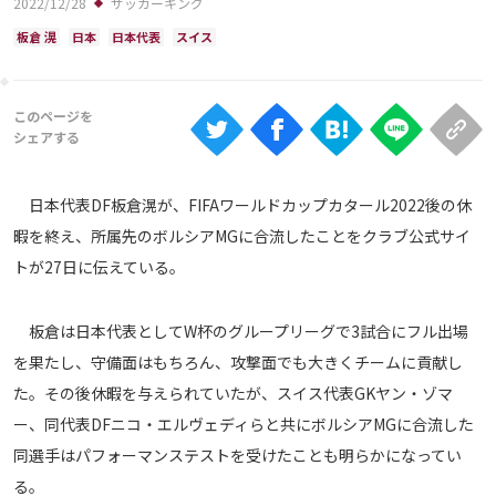
2022/12/28
サッカーキング
Ranking
板倉 滉
日本
日本代表
スイス
大会について
About
視聴方法
日本代表DF板倉滉が、FIFAワールドカップカタール2022後の休
暇を終え、所属先のボルシアMGに合流したことをクラブ公式サイ
iOS Apps
トが27日に伝えている。
Android
板倉は日本代表としてW杯のグループリーグで3試合にフル出場
を果たし、守備面はもちろん、攻撃面でも大きくチームに貢献し
Web
ABEMAの視聴について
た。その後休暇を与えられていたが、スイス代表GKヤン・ゾマ
ー、同代表DFニコ・エルヴェディらと共にボルシアMGに合流した
TV
同選手はパフォーマンステストを受けたことも明らかになってい
る。