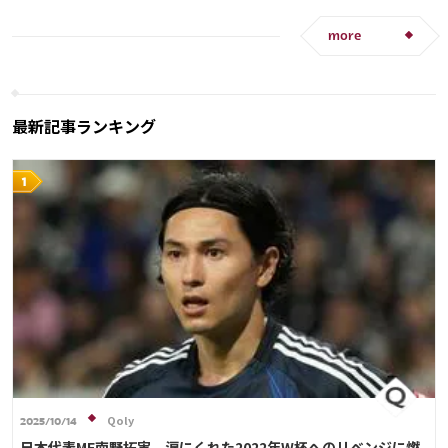
モロッコ
韓国
アメリカ
ウェールズ
板倉 滉
オーストラリア
コスタリカ
ケイラー・ナバス
more
サルダル・アズムン
最新記事ランキング
Qoly
2025/10/14
日本代表MF南野拓実、涙にくれた2022年W杯へのリベンジに燃