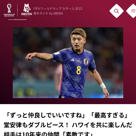
FIFA ワールドカップ カタール 2022
完全ガイド
by ABEMA
ニュース
News
出場国
Teams
日本代表
Team Japan
日程・結果
「ずっと仲良しでいいですね」「最高すぎる」
Schedule
堂安律もダブルピース！ ハワイを共に楽しんだ
ランキング
相手は10年来の仲間「素敵です」