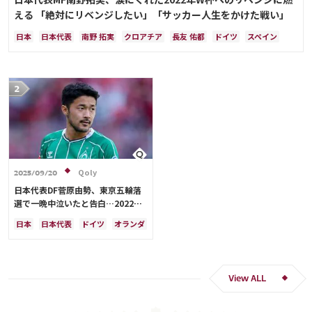
える 「絶対にリベンジしたい」「サッカー人生をかけた戦い」
日本
日本代表
南野 拓実
クロアチア
長友 佑都
ドイツ
スペイン
川島 永嗣
谷 晃生
吉田 麻也
谷口 彰悟
伊東 純也
Qoly
2025/09/20
日本代表DF菅原由勢、東京五輪落
選で一晩中泣いたと告白…2022年
Ｗ杯落選後には森保監督に理由を聞
日本
日本代表
ドイツ
オランダ
く「受け入れるのは難しかった」
View ALL