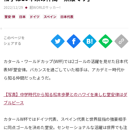
Ranking
2022/12/29
超WORLDサッカー!
大会について
堂安 律
日本
ドイツ
スペイン
日本代表
About
視聴方法
カタール・ワールドカップ(W杯)では2ゴールの活躍を見せた日本代
iOS Apps
表MF堂安律。バカンスを過ごしていた相手は、アカデミー時代か
ら知る仲間だったようだ。
Android
【写真】中学時代から知る松本歩夢とのハワイを楽しむ堂安律はダ
Web
ブルピース
ABEMAの視聴について
TV
カタールW杯ではドイツ代表、スペイン代表と世界屈指の強豪相手
に同点ゴールを決めた堂安。センセーショナルな活躍は世界でも注