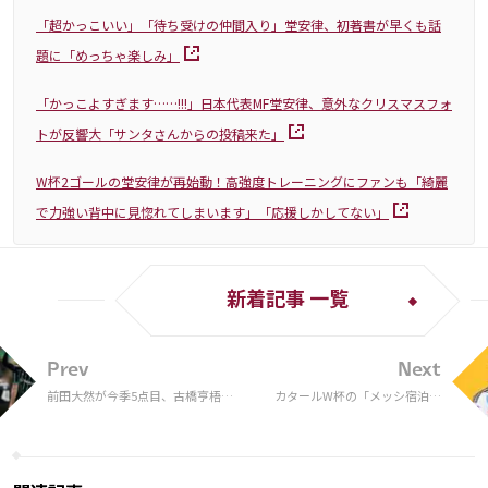
「超かっこいい」「待ち受けの仲間入り」堂安律、初著書が早くも話
題に「めっちゃ楽しみ」
「かっこよすぎます……!!!」日本代表MF堂安律、意外なクリスマスフォ
トが反響大「サンタさんからの投稿来た」
W杯2ゴールの堂安律が再始動！高強度トレーニングにファンも「綺麗
で力強い背中に見惚れてしまいます」「応援しかしてない」
新着記事 一覧
Prev
Next
前田大然が今季5点目、古橋亨梧は3
カタールW杯の「メッシ宿泊部
戦連発！ セルティックが4発快勝
屋」→『博物館』になる！
で12連勝