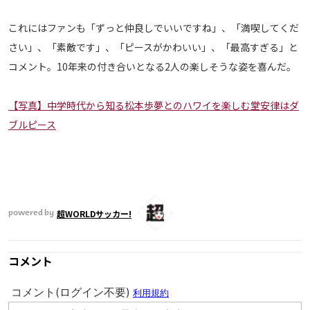
運営会社
これにはファンも「ずっと仲良しでいいですね」、「満喫してくだ
ご利用にあたって
さい」、「素敵です」、「ピースがかわいい」、「最高すぎる」と
プライバシーポリシー
コメント。10年来の付き合いとなる2人の楽しそうな姿を喜んだ。
お問い合わせ
【写真】中学時代から知る松本歩夢とのハワイを楽しむ堂安律はダ
ブルピース
Share
© AbemaTV. Inc. All Rights Reserved.
超WORLDサッカー!
powered by
コメント