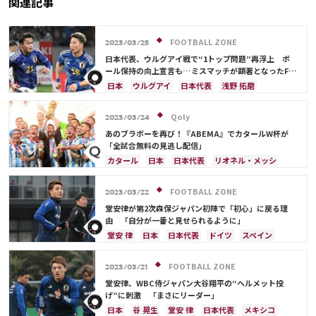
関連記事
FOOTBALL ZONE
2023/03/25
日本代表、ウルグアイ戦で“1トップ問題”再浮上 ボ
ール保持の向上宣言も…ミスマッチが顕著となったFW
人選
日本
ウルグアイ
日本代表
浅野 拓磨
三笘 薫
鎌田 大地
伊東 純也
堂安 律
ドイツ
スペイン
上田 綺世
ブラジル
Qoly
2023/03/24
シュミット・ダニエル
あのブラボーを再び！『ABEMA』でカタールW杯が
「全試合無料の見逃し配信」
カタール
日本
日本代表
リオネル・メッシ
アルゼンチン
三笘 薫
ドイツ
スペイン
フランス
長友 佑都
吉田 麻也
浅野 拓磨
FOOTBALL ZONE
2023/03/22
堂安 律
堂安律が第2次森保ジャパン初陣で「初心」に戻る理
由 「自分が一番と見せられるように」
堂安 律
日本
日本代表
ドイツ
スペイン
ウルグアイ
伊東 純也
久保 建英
FOOTBALL ZONE
2023/03/21
堂安律、WBC侍ジャパン大谷翔平の“ヘルメット投
げ”に刺激 「まさにリーダー」
日本
谷 晃生
堂安 律
日本代表
メキシコ