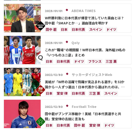
前田 大然
ドイツ
スペイン
浅野 拓磨
ABEMA TIMES
2023/01/01
W杯勝利後に日本代表が爆音で流していた楽曲とは？
田中碧「SMAPとか…」選曲理由を明かす
田中 碧
日本
日本代表
スペイン
ドイツ
カタール
浅野 拓磨
三笘 薫
堂安 律
Qoly
2023/01/01
これが“職場”の戦闘服！W杯日本代表、海外組19名の
「いつものユニ姿」まとめ
日本
日本代表
ドイツ
フランス
三笘 薫
スペイン
ベルギー
イングランド
田中 碧
ポルトガル
川島 永嗣
シュミット・ダニエル
サッカーダイジェストWeb
2022/12/30
吉田 麻也
柴崎 岳
伊東 純也
浅野 拓磨
英紙が「W杯の活躍で飛躍が見込まれる選手」を32か
南野 拓実
守田 英正
上田 綺世
久保 建英
国から一人ずつ選出！日本代表から選ばれたのは、堂
安や三笘ではなく…
鎌田 大地
板倉 滉
堂安 律
前田 大然
日本
堂安 律
日本代表
三笘 薫
スペイン
冨安 健洋
遠藤 航
伊藤 洋輝
田中 碧
ドイツ
カタール
クロアチア
イラン
サウジアラビア
デンマーク
セルビア
Football Tribe
2022/12/30
フランス
ベルギー
スイス
イングランド
田中碧がブンデス移籍か！英紙「日本代表選手と共
オランダ
ポーランド
ポルトガル
ブラジル
闘」堂安律の去就に言及も
アルゼンチン
エクアドル
ウルグアイ
カナダ
日本
日本代表
田中 碧
堂安 律
ドイツ
メキシコ
ガーナ
セネガル
カメルーン
スペイン
クロアチア
アルゼンチン
三笘 薫