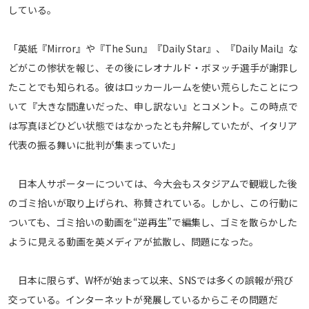
している。
「英紙『Mirror』や『The Sun』『Daily Star』、『Daily Mail』な
どがこの惨状を報じ、その後にレオナルド・ボヌッチ選手が謝罪し
たことでも知られる。彼はロッカールームを使い荒らしたことにつ
いて『大きな間違いだった、申し訳ない』とコメント。この時点で
は写真ほどひどい状態ではなかったとも弁解していたが、イタリア
代表の振る舞いに批判が集まっていた」
日本人サポーターについては、今大会もスタジアムで観戦した後
のゴミ拾いが取り上げられ、称賛されている。しかし、この行動に
ついても、ゴミ拾いの動画を“逆再生”で編集し、ゴミを散らかした
ように見える動画を英メディアが拡散し、問題になった。
日本に限らず、W杯が始まって以来、SNSでは多くの誤報が飛び
交っている。インターネットが発展しているからこその問題だ