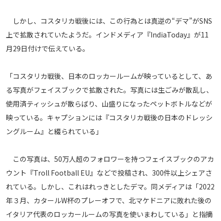
運営会社
しかし、コスタリカ戦後には、この行為とは真逆の“デマ”がSNS
ご利用にあたって
上で拡散されていたようだ。インドメディア『IndiaToday』が11
プライバシーポリシー
月29日付けで伝えている。
お問い合わせ
「コスタリカ戦後、日本のロッカールームが映っているとして、あ
る写真がフェイスブックで拡散された。写真には生ごみが散乱し、
Share
使用済ティッシュが散らばり、山盛りになったペットボトルなどが
© AbemaTV. Inc. All Rights Reserved.
映っている。キャプションには『コスタリカ戦後の日本のドレッシ
ングルーム』と綴られている」
この写真は、50万人超のフォロワーを持つフェイスブックのアカ
ウント『Troll Football EU』などで投稿され、300件以上シェアさ
れている。しかし、これはれっきとしたデマ。同メディアは「2022
年３月、カタールW杯のプレーオフで、北マケドニアに敗れた後の
イタリア代表のロッカールームの写真を使いまわしている」と指摘