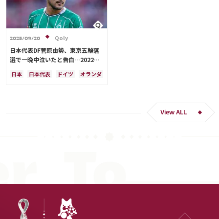
Qoly
2025/09/20
日本代表DF菅原由勢、東京五輪落
選で一晩中泣いたと告白…2022年
Ｗ杯落選後には森保監督に理由を聞
日本
日本代表
ドイツ
オランダ
く「受け入れるのは難しかった」
View ALL