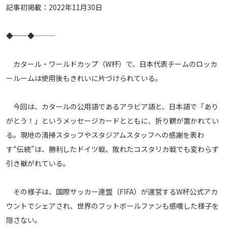
記事初掲載：2022年11月30日
メディアアライアンス
―――◆――◆―――
カタール・ワールドカップ（W杯）で、日本代表チームのロッカ
ールームは使用後もきれいに片づけられている。
今回は、カタールの公用語であるアラビア語と、日本語で「あり
がとう！」というメッセージカードとともに、折り鶴が置かれてい
る。現地の清掃スタッフやスタジアムスタッフへの感謝を表わ
す“伝統”は、勝利したドイツ戦、敗れたコスタリカ戦でも変わらず
引き継がれている。
その様子は、国際サッカー連盟（FIFA）が運営するW杯公式アカ
ウントでシェアされ、世界のフットボールファンも感嘆した様子を
隠さない。