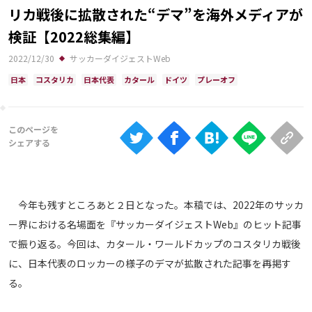
Ranking
リカ戦後に拡散された“デマ”を海外メディアが
検証【2022総集編】
大会について
2022/12/30
サッカーダイジェストWeb
About
日本
コスタリカ
日本代表
カタール
ドイツ
プレーオフ
視聴方法
iOS Apps
Android
今年も残すところあと２日となった。本稿では、2022年のサッカ
ー界における名場面を『サッカーダイジェストWeb』のヒット記事
Web
で振り返る。今回は、カタール・ワールドカップのコスタリカ戦後
ABEMAの視聴について
に、日本代表のロッカーの様子のデマが拡散された記事を再掲す
TV
る。