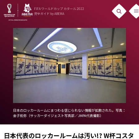
FIFA ワールドカップ カタール 2022
完全ガイド
by ABEMA
ニュース
News
出場国
Teams
日本代表
Team Japan
日程・結果
日本のロッカールームにまつわる信じられない情報が拡散された。写真：
金子拓弥（サッカーダイジェスト写真部／JMPA代表撮影）
Schedule
ランキング
日本代表のロッカールームは汚い!? W杯コスタ