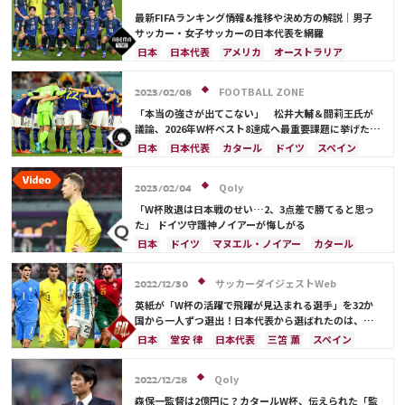
最新FIFAランキング情報&推移や決め方の解説｜男子
サッカー・女子サッカーの日本代表を網羅
日本
日本代表
アメリカ
オーストラリア
サウジアラビア
ブラジル
アルゼンチン
カタール
イラン
韓国
ドイツ
スペイン
FOOTBALL ZONE
2023/02/08
フランス
ベルギー
スイス
イングランド
「本当の強さが出てこない」 松井大輔＆闘莉王氏が
オランダ
ポルトガル
デンマーク
セルビア
議論、2026年W杯ベスト8達成へ最重要課題に挙げたの
は？
クロアチア
ポーランド
エクアドル
日本
日本代表
カタール
ドイツ
スペイン
ウルグアイ
カナダ
メキシコ
ガーナ
カナダ
メキシコ
アメリカ
コスタリカ
セネガル
カメルーン
モロッコ
ウェールズ
田中 碧
町野 修斗
Qoly
2023/02/04
コスタリカ
「W杯敗退は日本戦のせい…2、3点差で勝てると思っ
た」 ドイツ守護神ノイアーが悔しがる
日本
ドイツ
マヌエル・ノイアー
カタール
スペイン
コスタリカ
日本代表
サッカーダイジェストWeb
2022/12/30
英紙が「W杯の活躍で飛躍が見込まれる選手」を32か
国から一人ずつ選出！日本代表から選ばれたのは、堂
安や三笘ではなく…
日本
堂安 律
日本代表
三笘 薫
スペイン
田中 碧
ドイツ
カタール
クロアチア
イラン
サウジアラビア
デンマーク
セルビア
Qoly
2022/12/28
フランス
ベルギー
スイス
イングランド
森保一監督は2億円に？カタールW杯、伝えられた「監