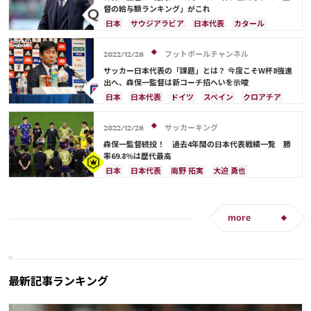
オランダ
ポーランド
ポルトガル
ブラジル
督の給与額ランキング」がこれ
アルゼンチン
エクアドル
ウルグアイ
カナダ
日本
サウジアラビア
日本代表
カタール
メキシコ
ガーナ
セネガル
カメルーン
イラン
ドイツ
デンマーク
セルビア
モロッコ
韓国
アメリカ
ウェールズ
スペイン
フランス
ベルギー
クロアチア
フットボールチャンネル
2022/12/28
オーストラリア
コスタリカ
ケイラー・ナバス
スイス
イングランド
オランダ
ポーランド
サッカー日本代表の「課題」とは？ 今度こそW杯8強進
サルダル・アズムン
ポルトガル
ブラジル
アルゼンチン
出へ、森保一監督は新コーチ招へいを示唆
エクアドル
ウルグアイ
カナダ
メキシコ
日本
日本代表
ドイツ
スペイン
クロアチア
ガーナ
セネガル
カメルーン
モロッコ
韓国
コスタリカ
カタール
フランス
アルゼンチン
アメリカ
ウェールズ
オーストラリア
三笘 薫
サッカーキング
2022/12/28
コスタリカ
森保一監督続投！ 過去4年間の日本代表戦績一覧 勝
率69.8％は歴代最高
日本
日本代表
南野 拓実
大迫 勇也
伊東 純也
鎌田 大地
アメリカ
浅野 拓磨
三笘 薫
堂安 律
ブラジル
原口 元気
相馬 勇紀
サウジアラビア
韓国
田中 碧
more
古橋 亨梧
町野 修斗
ドイツ
スペイン
クロアチア
エクアドル
ウルグアイ
カナダ
メキシコ
オーストラリア
コスタリカ
吉田 麻也
佐々木 翔
山根 視来
守田 英正
最新記事ランキング
前田 大然
遠藤 航
カタール
イラン
セルビア
ガーナ
カメルーン
谷 晃生