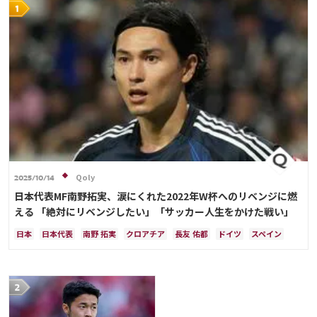
長友 佑都
植田 直通
久保 建英
酒井 宏樹
板倉 滉
冨安 健洋
Qoly
2025/10/14
日本代表MF南野拓実、涙にくれた2022年W杯へのリベンジに燃
える 「絶対にリベンジしたい」「サッカー人生をかけた戦い」
日本
日本代表
南野 拓実
クロアチア
長友 佑都
ドイツ
スペイン
川島 永嗣
谷 晃生
吉田 麻也
谷口 彰悟
伊東 純也