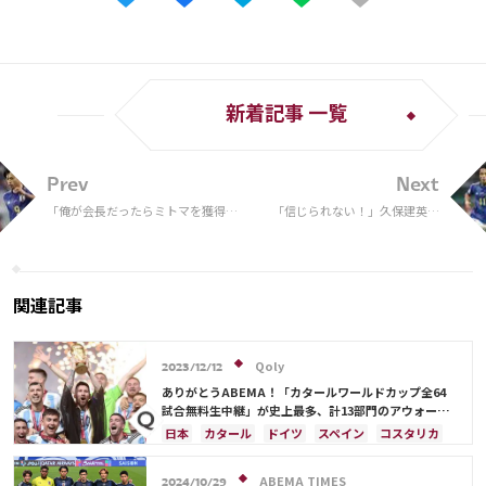
新着記事 一覧
Prev
Next
「俺が会長だったらミトマを獲得す
「信じられない！」久保建英、
るね」辛口の“悪童”カッサーノが三
W杯期間中にスペインのラジオ
笘薫を大絶賛！「W杯でとても気に
インタビューで現地識者を唸ら
入った」理由とは？
せた“ネイティブな言い回し”と
は…
関連記事
Qoly
2023/12/12
ありがとうABEMA！「カタールワールドカップ全64
試合無料生中継」が史上最多、計13部門のアウォード
を受賞
日本
カタール
ドイツ
スペイン
コスタリカ
日本代表
ABEMA TIMES
2024/10/29