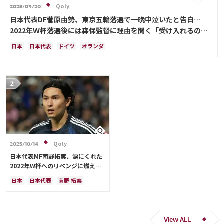
Qoly
2025/09/20
日本代表DF菅原由勢、東京五輪落選で一晩中泣いたと告白…
2022年Ｗ杯落選後には森保監督に理由を聞く「受け入れるのは
難しかった」
日本
日本代表
ドイツ
オランダ
Qoly
2025/10/14
日本代表MF南野拓実、涙にくれた
2022年W杯へのリベンジに燃える
「絶対にリベンジしたい」「サッカ
日本
日本代表
南野 拓実
ー人生をかけた戦い」
クロアチア
長友 佑都
ドイツ
スペイン
川島 永嗣
谷 晃生
吉田 麻也
谷口 彰悟
伊東 純也
View ALL