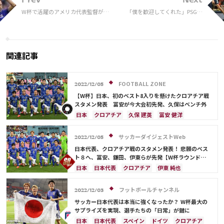
Prev
Next
W杯で活躍のアメリカ代表監督が認
「僕を歓迎してくれた」PSGに
める。匿名人物の告発で…「妻を暴
合流のメッシが改めてチームメ
行した」
イトに感謝「目標を達成し続け
る」とこの先に意欲
関連記事
FOOTBALL ZONE
2022/12/05
【W杯】日本、初のベスト8入りを懸けたクロアチア戦
スタメン発表 冨安が今大会初先発、久保はベンチ外
日本
クロアチア
久保 建英
冨安 健洋
ドイツ
スペイン
日本代表
堂安 律
フランス
イングランド
コスタリカ
オランダ
サッカーダイジェストWeb
2022/12/05
ポルトガル
アルゼンチン
権田 修一
谷 晃生
日本代表、クロアチア戦のスタメン発表！ 悲願のベス
長友 佑都
吉田 麻也
谷口 彰悟
伊東 純也
ト８へ、冨安、鎌田、伊東らが先発【W杯ラウンド
16】
守田 英正
鎌田 大地
板倉 滉
前田 大然
日本
日本代表
クロアチア
伊東 純也
遠藤 航
鎌田 大地
冨安 健洋
ドイツ
フランス
スペイン
イングランド
ベルギー
ポルトガル
フットボールチャンネル
2022/12/03
川島 永嗣
コスタリカ
権田 修一
サッカー日本代表は本当に強くなったか？ W杯最大の
シュミット・ダニエル
谷 晃生
長友 佑都
サプライズを実現、選手たちの「日常」が鍵に
吉田 麻也
谷口 彰悟
山根 視来
柴崎 岳
日本
日本代表
スペイン
ドイツ
クロアチア