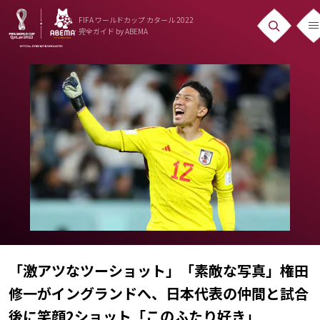
FIFA ワールドカップ カタール 2022
完全ガイド
by ABEMA
ニュース
News
出場国
Teams
日本代表
Team Japan
日程・結果
「激アツなツーショット」「素敵な写真」権田
Schedule
修一がイングランドへ、日本代表の仲間と試合
ランキング
後に笑顔2ショット「このふたり好き」