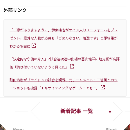
外部リンク
「ご縁がありますように」伊東純也がサイン入りユニフォームをプレ
ゼント、意外な人物が応募も「ごめんなさい。落選です」と即結果が
わかる羽目に
「決定的な守備の介入」2試合連続途中出場の冨安健洋に地元紙が高評
価「錆び付いていないように見えた」
町田浩樹がブライトンの試合を観戦、元チームメイト・三笘薫とのツ
ーショットも披露「エキサイティングなゲーム！でも…」
新着記事 一覧