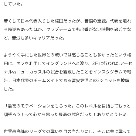
していた。
メディアアライアンス
若くして日本代表入りした権田だったが、苦悩の連続。代表を離れ
る時期もあったほか、クラブチームでも出番がない時期を過ごすな
ど、苦労も多いキャリアだった。
ようやく手にした世界との戦いでは感じることも多かったという権
田は、オフを利用してイングランドへと渡り、3日に行われたアーセ
ナルvsニューカッスルの試合を観戦したことをインスタグラムで報
告。日本代表のチームメイトである冨安健洋との2ショットを披露
した。
「最高のモチベーションをもらった。このレベルを目指してもっと
頑張ろう！って心から思った最高の試合だった！ありがとうトミ」
世界最高峰のリーグでの戦いを目の当たりにし、そこに共に戦って