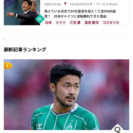
田中 碧
久保 建英
板倉 滉
前田 大然
前田 大然
ドイツ
イングランド
ポーランド
theWORLD(ザ・ワールドWeb)
2022/11/24
冨安 健洋
遠藤 航
伊藤 洋輝
町野 修斗
ポルトガル
権田 修一
長友 佑都
南野 拓実
負けている状況でDFの冨安を投入？三笘のWB起
三笘 薫
田中 碧
久保 建英
用？ 日本がドイツに逆転勝利できた理由
マヌエル・ノイアー
酒井 宏樹
板倉 滉
日本
ドイツ
三笘 薫
冨安 健洋
コスタリカ
冨安 健洋
日本代表
伊東 純也
スペイン
ベルギー
イングランド
権田 修一
浅野 拓磨
久保 建英
堂安 律
最新記事ランキング