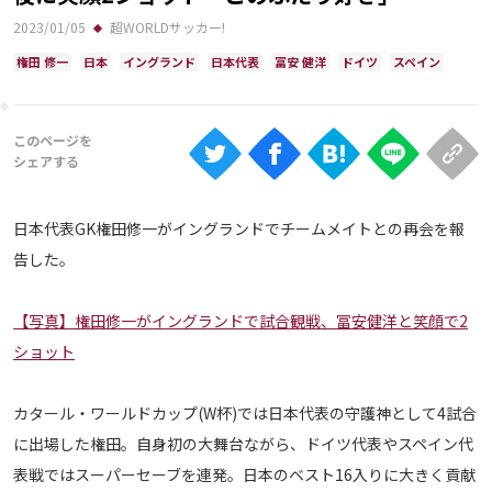
Ranking
2023/01/05
超WORLDサッカー!
大会について
権田 修一
日本
イングランド
日本代表
冨安 健洋
ドイツ
スペイン
About
視聴方法
日本代表GK権田修一がイングランドでチームメイトとの再会を報
iOS Apps
告した。
Android
【写真】権田修一がイングランドで試合観戦、冨安健洋と笑顔で2
ショット
Web
ABEMAの視聴について
カタール・ワールドカップ(W杯)では日本代表の守護神として4試合
TV
に出場した権田。自身初の大舞台ながら、ドイツ代表やスペイン代
表戦ではスーパーセーブを連発。日本のベスト16入りに大きく貢献