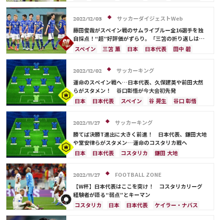
浅野 拓磨
南野 拓実
守田 英正
三笘 薫
吉田 麻也
堂安 律
冨安 健洋
イングランド
上田 綺世
田中 碧
酒井 宏樹
堂安 律
コスタリカ
権田 修一
長友 佑都
鎌田 大地
サッカーダイジェストWeb
2022/12/03
前田 大然
遠藤 航
相馬 勇紀
伊藤 洋輝
酒井 宏樹
藤田俊哉がスペイン戦のサムライブルー全16選手を独
町野 修斗
自採点！“超”好評価がずらり。「三笘の折り返しは永
遠に語り継がれる」【W杯】
スペイン
三笘 薫
日本
日本代表
田中 碧
堂安 律
オランダ
冨安 健洋
遠藤 航
ドイツ
イングランド
権田 修一
谷 晃生
長友 佑都
サッカーキング
2022/12/02
吉田 麻也
谷口 彰悟
伊東 純也
浅野 拓磨
運命のスペイン戦へ…日本代表、久保建英や前田大然
守田 英正
久保 建英
鎌田 大地
板倉 滉
らがスタメン！ 谷口彰悟が今大会初先発
前田 大然
日本
日本代表
スペイン
谷 晃生
谷口 彰悟
久保 建英
前田 大然
ドイツ
フランス
ベルギー
イングランド
コスタリカ
伊東 純也
サッカーキング
2022/11/27
鎌田 大地
酒井 宏樹
冨安 健洋
遠藤 航
勝てば決勝T進出に大きく前進！ 日本代表、鎌田大地
ポルトガル
川島 永嗣
権田 修一
や堂安律らがスタメン…運命のコスタリカ戦へ
シュミット・ダニエル
長友 佑都
吉田 麻也
日本
日本代表
コスタリカ
鎌田 大地
山根 視来
柴崎 岳
浅野 拓磨
南野 拓実
堂安 律
ドイツ
フランス
スペイン
ベルギー
守田 英正
三笘 薫
上田 綺世
田中 碧
板倉 滉
イングランド
吉田 麻也
山根 視来
守田 英正
FOOTBALL ZONE
2022/11/27
堂安 律
相馬 勇紀
伊藤 洋輝
町野 修斗
上田 綺世
酒井 宏樹
相馬 勇紀
ポルトガル
【W杯】日本代表はここを突け！ コスタリカリーグ
川島 永嗣
権田 修一
シュミット・ダニエル
経験者が語る“弱点”とキーマン
谷 晃生
長友 佑都
谷口 彰悟
柴崎 岳
コスタリカ
日本
日本代表
ケイラー・ナバス
伊東 純也
浅野 拓磨
南野 拓実
三笘 薫
スペイン
ブラジル
浅野 拓磨
堂安 律