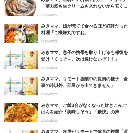
「薄力粉も生クリームも入れないから安くて
早い」
2020/05/27
みきママ、娘が慌てて食べるほど好評だった
料理「ご機嫌丸ですね」
2020/05/26
みきママ、息子の携帯を取り上げるも報復を
受け「くっそ～、次は負けないぞ！！」
2020/05/24
みきママ、リモート授業中の長男の様子「食
事の時以外、部屋から出てきません」
2020/05/22
みきママ、ご飯3合がなくなった炊きこみご
はんを紹介「美味しそう」「豪快」の声
2020/05/20
みきママ、次男がリモートで体育の授業「背