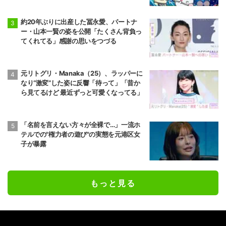
約20年ぶりに出産した冨永愛、パートナ
ー・山本一賢の姿を公開「たくさん背負っ
てくれてる」感謝の思いをつづる
元リトグリ・Manaka（25）、ラッパーに
なり“激変”した姿に反響「待って」「昔か
ら見てるけど 最近ずっと可愛くなってる」
「名前を言えない方々が全裸で…」一流ホ
テルでの"権力者の遊び"の実態を元港区女
子が暴露
もっと見る