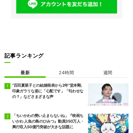
記事ランキング
最新
24時間
週間
“百田夏菜子との結婚発表から2年”堂本剛、
印象ガラリな姿に「心配です」「匂わせな
の？」などさまざまな声
「ちいかわの勢い止まらないね」『映画ち
いかわ 人魚の島のひみつ』動員350万人・
興行収入50億円突破が大きな話題に