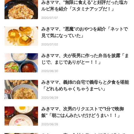
みきママ、“無限に食える”と好評だった塩カ
ルビ丼を紹介「スタミナアップだ！」
2020/07/07
みきママ、“悪魔”のおやつを紹介「ネットで
見て気になっていた」
2020/07/02
みきママ、夫が長男に作った弁当を披露「ま
じで、まじでありがとー！！」
2020/06/30
みきママ、義姉の自宅で義母らと夕食を堪能
「どれもめちゃくちゃうまーい」
2020/06/29
みきママ、次男のリクエストで“1分で晩御
飯”「朝ごはんみたいだけどうまい！！」
2020/06/26