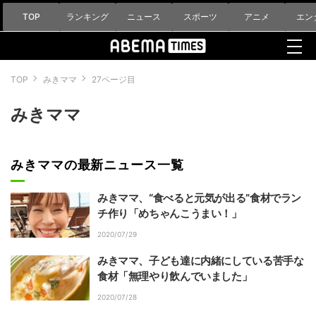
TOP
ランキング
ニュース
スポーツ
アニメ
エン
TOP
みきママ
27ページ目
みきママ
みきママの最新ニュース一覧
みきママ、“食べると元気が出る”食材でラン
チ作り「めちゃんこうまい！」
2020/07/29
みきママ、子ども達に内緒にしている苦手な
食材「無理やり飲んでいました」
2020/07/28