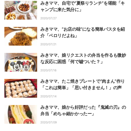
みきママ、自宅で“夏祭りランチ”を堪能「キ
ャンプに来た気分に」
2020/07/27
みきママ、“お店の味”になる簡単パスタを紹
介「ペロリだよね」
2020/07/21
みきママ、娘リクエストの弁当を作るも微妙
な反応に困惑「何で嘘ついた？」
2020/07/16
みきママ、たこ焼きプレートで“肉まん”作り
「これは簡単」「思い付きません！」の声
2020/07/14
みきママ、娘から好評だった『鬼滅の刃』の
弁当「めちゃ細かかったー」
2020/07/09