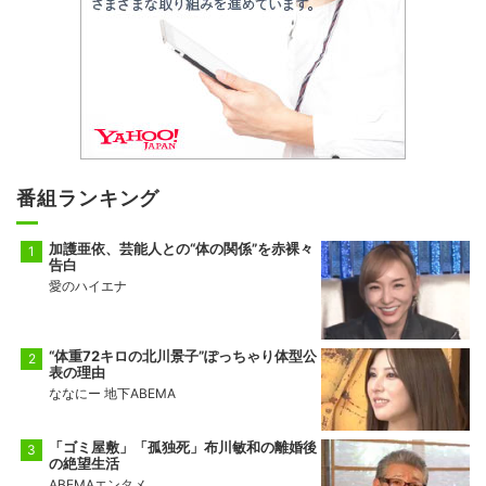
番組ランキング
加護亜依、芸能人との“体の関係”を赤裸々
告白
愛のハイエナ
“体重72キロの北川景子”ぽっちゃり体型公
表の理由
ななにー 地下ABEMA
「ゴミ屋敷」「孤独死」布川敏和の離婚後
の絶望生活
ABEMAエンタメ