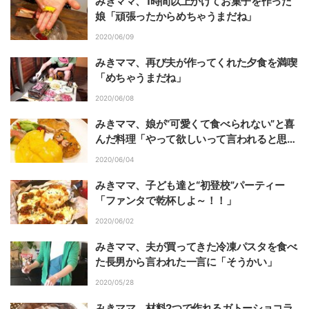
みきママ、1時間以上かけてお菓子を作った
娘「頑張ったからめちゃうまだね」
2020/06/09
みきママ、再び夫が作ってくれた夕食を満喫
「めちゃうまだね」
2020/06/08
みきママ、娘が“可愛くて食べられない”と喜
んだ料理「やって欲しいって言われると思っ
た」
2020/06/04
みきママ、子ども達と“初登校”パーティー
「ファンタで乾杯しよ～！！」
2020/06/02
みきママ、夫が買ってきた冷凍パスタを食べ
た長男から言われた一言に「そうかい」
2020/05/28
みきママ、材料2つで作れるガトーショコラ