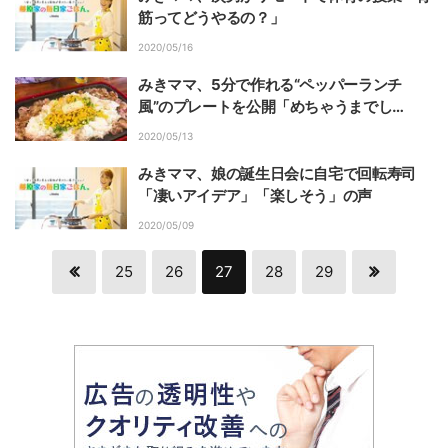
筋ってどうやるの？」
2020/05/16
みきママ、5分で作れる“ペッパーランチ
風”のプレートを公開「めちゃうまでし
ょ？」
2020/05/13
みきママ、娘の誕生日会に自宅で回転寿司
「凄いアイデア」「楽しそう」の声
2020/05/09
25
26
27
28
29