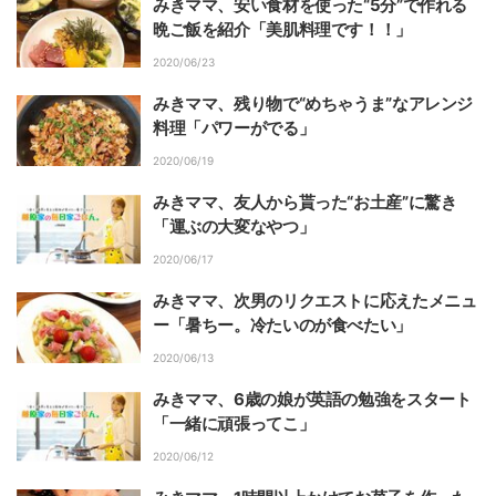
みきママ、安い食材を使った“5分”で作れる
晩ご飯を紹介「美肌料理です！！」
2020/06/23
みきママ、残り物で“めちゃうま”なアレンジ
料理「パワーがでる」
2020/06/19
みきママ、友人から貰った“お土産”に驚き
「運ぶの大変なやつ」
2020/06/17
みきママ、次男のリクエストに応えたメニュ
ー「暑ちー。冷たいのが食べたい」
2020/06/13
みきママ、6歳の娘が英語の勉強をスタート
「一緒に頑張ってこ」
2020/06/12