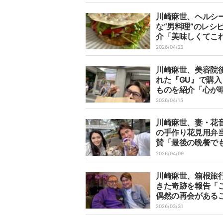
川崎麻世、ヘルシ
な“男料理”のレシ
介「美味しくてこ
き」
2026/04/22
川崎麻世、美容院
れた『GU』で購入
ものを紹介「心が
ました」
2026/04/15
川崎麻世、妻・花
の手作り花見用弁
賛「最後の晩餐で
たい」
2026/04/09
川崎麻世、箱根旅
きた奇跡を報告「
偶然の再会がある
驚きました」
2026/03/31