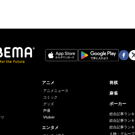
Face
Twi
book
er
アニメ
将棋
アニメニュース
麻雀
コミック
ポーカー
グッズ
声優
総合記事ランキ
ーツ
Vtuber
総合記事ランキ
エンタメ
総合記事ランキ
人物・グループ