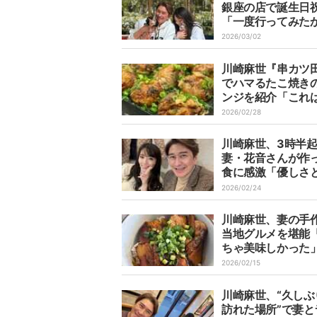
銀座の店で誕生日
「一度行ってみた
た」
2026/03/02
川崎麻世『串カツ
でハマるたこ焼き
ンジを紹介「これ
い」
2026/02/28
川崎麻世、3時半
妻・花音さんが作
食に感激「優しさ
がこもった朝ご飯
2026/02/24
た」
川崎麻世、妻の手
当地グルメを堪能
ちゃ美味しかった
2026/02/15
川崎麻世、“久しぶ
訪れた場所”で妻と