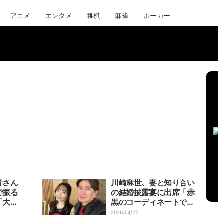
アニメ
エンタメ
将棋
麻雀
ポーカー
音さん
川崎麻世、妻と知り合い
で振る
の結婚披露宴に出席「赤
「大満
黒のコーディネートで揃
えました」
2026/04/27