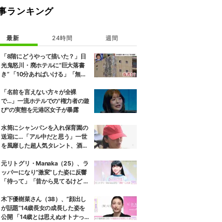
事ランキング
最新
24時間
週間
「8階にどうやって描いた？」日
光鬼怒川・廃ホテルに“巨大落書
き” 「10分あればいける」「無許
可で描かれた可能性」現役アーテ
ィストらが見解
「名前を言えない方々が全裸
で…」一流ホテルでの"権力者の遊
び"の実態を元港区女子が暴露
水筒にシャンパンを入れ保育園の
送迎に…「アル中だと思う」一世
を風靡した超人気タレント、酒漬
けだった日々を告白
元リトグリ・Manaka（25）、ラ
ッパーになり“激変”した姿に反響
「待って」「昔から見てるけど 最
近ずっと可愛くなってる」
木下優樹菜さん（38）、“顔出し
が話題”14歳長女の成長した姿を
公開 「14歳とは思えぬオトナっぽ