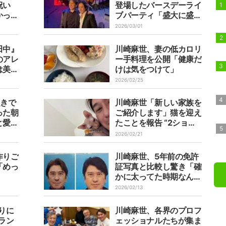
祝い
登場したバースデーライ
かっ
ブパーティ「盛大に盛り
上がりました」
2026/03/01
田中』
川崎麻世、妻の低カロリ
のアレ
ー手料理を公開「健康だ
は美味
けは気をつけて」
2026/02/25
起きで
川崎麻世「新しい家族を
った朝
ご紹介します」猫を迎え
と愛情
たことを報告 “2ショッ
でし
ト”も披露
2026/02/21
作りご
川崎麻世、5年前の免許
「めっ
証写真と比較し驚き「確
」
かに太ってた時期なんで
すね」
2026/02/13
りに
川崎麻世、各界のプロフ
ラン
ェッショナルたちが集ま