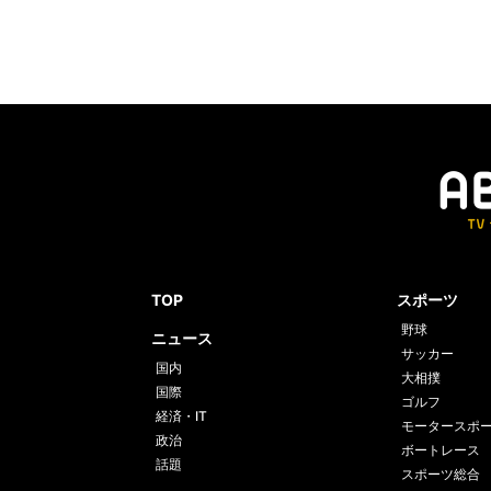
TOP
スポーツ
野球
ニュース
サッカー
国内
大相撲
国際
ゴルフ
経済・IT
モータースポ
政治
ボートレース
話題
スポーツ総合