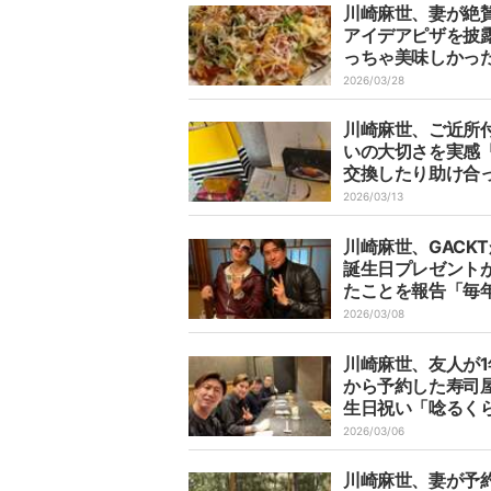
川崎麻世、妻が絶
アイデアピザを披
っちゃ美味しかっ
す」
2026/03/28
川崎麻世、ご近所
いの大切さを実感
交換したり助け合
できますからね」
2026/03/13
川崎麻世、GACK
誕生日プレゼント
たことを報告「毎
ずにプレゼントを
2026/03/08
くれて」
川崎麻世、友人が1
から予約した寿司
生日祝い「唸るく
美味さでした」
2026/03/06
川崎麻世、妻が予