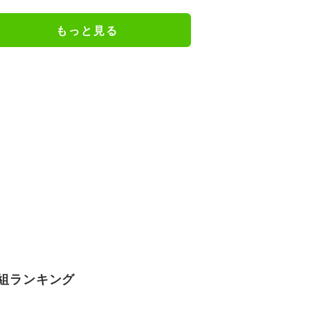
さ」「優樹菜ちゃんにそっくりす
ぎる」など反響
もっと見る
組ランキング