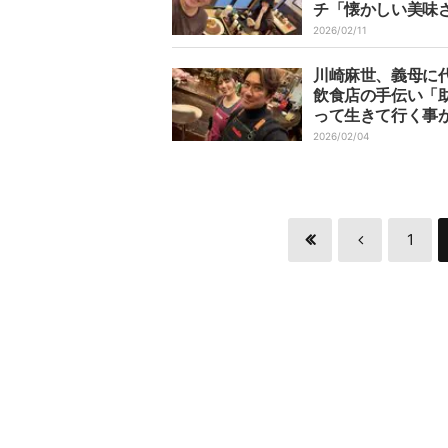
チ「懐かしい美味
2026/02/11
川崎麻世、義母に
飲食店の手伝い「
って生きて行く事
切」
2026/02/04
1