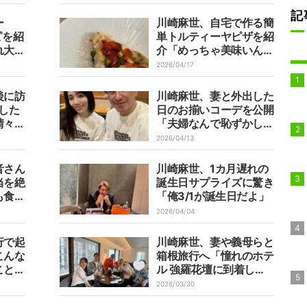
記
ー
川崎麻世、自宅で作る簡
ピを紹
単トルティーヤピザを紹
れ大好
介「めっちゃ美味いんで
す」
2026/04/17
後に訪
川崎麻世、妻と外出した
した
日のお揃いコーデを公開
晴々し
「夫婦なんで恥ずかしく
ないよ」
2026/04/13
音さん
川崎麻世、1カ月遅れの
当を絶
誕生日サプライズに驚き
も食べ
「俺3/1が誕生日だよ」
2026/04/04
行で起
川崎麻世、妻や義母らと
こんな
箱根旅行へ「憧れのホテ
ことに
ル 強羅花壇に到着しま
した」
2026/03/30