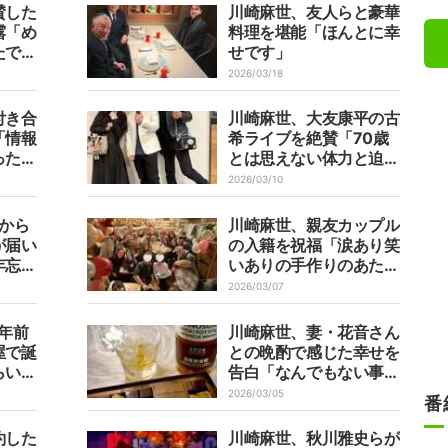
賛した
川崎麻世、友人らと豪華
露「め
料理を堪能「ほんとに幸
たで
せです」
2026/03/18
付き合
川崎麻世、大友康平の古
「情報
希ライブを絶賛「70歳
ったり
とは思えない体力と迫力
ある声量」
2026/03/10
Tから
川崎麻世、親友カップル
が届い
の入籍を祝福「涙あり笑
年忘れ
いありの手作りのあたた
送って
かいパーティに」
2026/03/07
年前
川崎麻世、妻・花音さん
屋で誕
との晩酌で感じた幸せを
らいの
告白「なんでもない事が
一番幸せだと感じる」
2026/03/05
番
約した
川崎麻世、秋川雅史らが