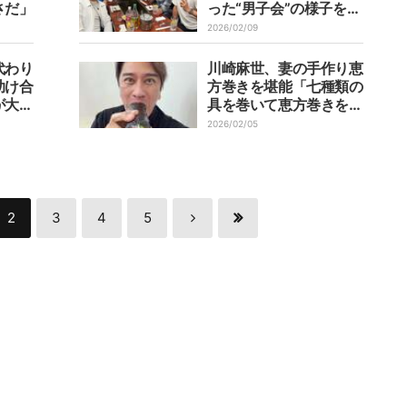
さだ」
った“男子会”の様子を報
告「実は皆さん凄い方々
2026/02/09
で…」
代わり
川崎麻世、妻の手作り恵
助け合
方巻きを堪能「七種類の
が大
具を巻いて恵方巻きを作
ってくれて」
2026/02/05
2
3
4
5