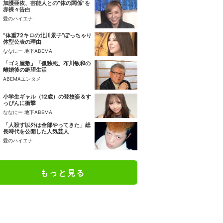
加護亜依、芸能人との“体の関係”を
赤裸々告白
愛のハイエナ
“体重72キロの北川景子”ぽっちゃり
体型公表の理由
ななにー 地下ABEMA
「ゴミ屋敷」「孤独死」布川敏和の
離婚後の絶望生活
ABEMAエンタメ
小学生ギャル（12歳）の登校姿＆す
っぴんに衝撃
ななにー 地下ABEMA
「人殺す以外は全部やってきた」総
長時代を公開した人気芸人
愛のハイエナ
もっと見る