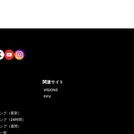
tt
Yout
Insta
ube
gram
関連サイト
VISIONS
PPV
ング（最新）
ング（24時間）
ング（週間）
一覧