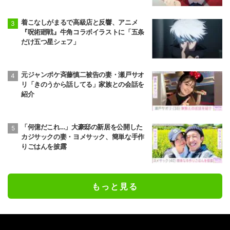
着こなしがまるで高級店と反響、アニメ
『呪術廻戦』牛角コラボイラストに「五条
だけ五つ星シェフ」
元ジャンポケ斉藤慎二被告の妻・瀬戸サオ
リ「きのうから話してる」家族との会話を
紹介
「何億だこれ…」大豪邸の新居を公開した
カジサックの妻・ヨメサック、簡単な手作
りごはんを披露
もっと見る