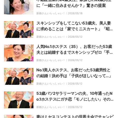
に「一緒に住みませんか？」驚きの提案
新婚さんいらっしゃい！｜
2026/05/18
スキンシップをしてこない53歳夫、美人妻
に求めることは「家でミニスカート」「昭和
のエロ本に出てきそうな…」
新婚さんいらっしゃい！｜
2026/05/12
人気No.1ホステス（35）、お客だった53歳
夫とは結婚するまでスキンシップゼロ「手も
繋いでない」
新婚さんいらっしゃい！｜
2026/05/12
No.1美人ホステス、お客だった53歳男性と
の結婚！決め手は「子供がほしいなって…」
新婚さんいらっしゃい！｜
2026/05/12
53歳バツ2サラリーマンの夫、10年通ったN
o.1ホステスにガチ恋「モノにしたい」その
後まさかの結婚へ
新婚さんいらっしゃい！｜
2026/05/12
妻はミセスコンテストの世界大会でチャンピ