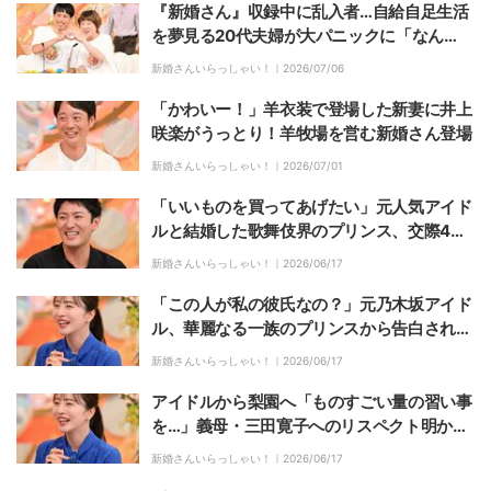
『新婚さん』収録中に乱入者…自給自足生活
を夢見る20代夫婦が大パニックに「なん
で！？」
新婚さんいらっしゃい！｜
2026/07/06
「かわいー！」羊衣装で登場した新妻に井上
咲楽がうっとり！羊牧場を営む新婚さん登場
新婚さんいらっしゃい！｜
2026/07/01
「いいものを買ってあげたい」元人気アイド
ルと結婚した歌舞伎界のプリンス、交際4年
を経て決死のプロポーズ
新婚さんいらっしゃい！｜
2026/06/17
「この人が私の彼氏なの？」元乃木坂アイド
ル、華麗なる一族のプリンスから告白され…
付き合った当初の驚き明かす
新婚さんいらっしゃい！｜
2026/06/17
アイドルから梨園へ「ものすごい量の習い事
を…」義母・三田寛子へのリスペクト明かす
「足元にも及ばない」
新婚さんいらっしゃい！｜
2026/06/17