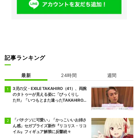
記事ランキング
最新
24時間
週間
3児の父・EXILE TAKAHIRO（41）、両腕
のタトゥーが見える姿に「びっくりし
た!!!」「いつもとまた違ったTAKAHIROさ
ん」などの反響
「バチクソに可愛い」「かっこいいお姉さ
ん感」セガプライズ新作『リコリス・リコ
イル』フィギュア解禁に反響続々