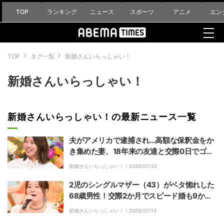
TOP
ランキング
ニュース
スポーツ
アニメ
エン
TOP
タグ一覧
新婚さんいらっしゃい！
新婚さんいらっしゃい！
新婚さんいらっしゃい！の最新ニュース一覧
夫がアメリカで逮捕され…高額な保釈金をか
き集めた妻、18年来の友達と交際0⽇でゴー
ルイン
新婚さんいらっしゃい！｜
2026/07/22
2児のシングルマザー（43）がベタ惚れした
68歳男性！交際2か月でスピード婚も9か月
で離婚
新婚さんいらっしゃい！｜
2026/07/13