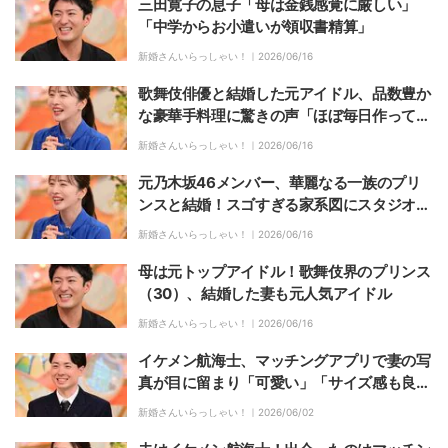
三田寛子の息子「母は金銭感覚に厳しい」
「中学からお小遣いが領収書精算」
新婚さんいらっしゃい！｜
2026/06/16
歌舞伎俳優と結婚した元アイドル、品数豊か
な豪華手料理に驚きの声「ほぼ毎日作って
る」
新婚さんいらっしゃい！｜
2026/06/16
元乃木坂46メンバー、華麗なる一族のプリ
ンスと結婚！スゴすぎる家系図にスタジオが
驚き
新婚さんいらっしゃい！｜
2026/06/16
母は元トップアイドル！歌舞伎界のプリンス
（30）、結婚した妻も元人気アイドル
新婚さんいらっしゃい！｜
2026/06/16
イケメン航海士、マッチングアプリで妻の写
真が目に留まり「可愛い」「サイズ感も良
い」猛アプローチ
新婚さんいらっしゃい！｜
2026/06/02