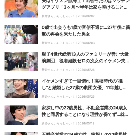
夫はイケメン航海士！出会ったのはマッチン
グアプリ「3ヶ月〜半年は家を空けることが
ありますと書いてあって…」
新婚さんいらっしゃい！｜
2026/06/02
0歳で出会うも1歳で音信不通に…27年後に衝
撃の再会を果たした男女
新婚さんいらっしゃい！｜
2026/06/03
親子4世代総勢13人のファミリーが営む大衆
演劇団、役者経験ゼロの次女のイケメン夫も
入団
新婚さんいらっしゃい！｜
2026/05/26
イケメンすぎて一目惚れ！高校時代の“推
し”と結婚した27歳の劇団女優、11年越しの
想いを実らせゴールイン
新婚さんいらっしゃい！｜
2026/05/25
家探し中の22歳男性、不動産営業の24歳女
性と同居することになり理性が保てず…就寝
中に「もう耐えられない」
新婚さんいらっしゃい！｜
2026/05/18
不動産営業の24歳女性、家探しの22歳男性