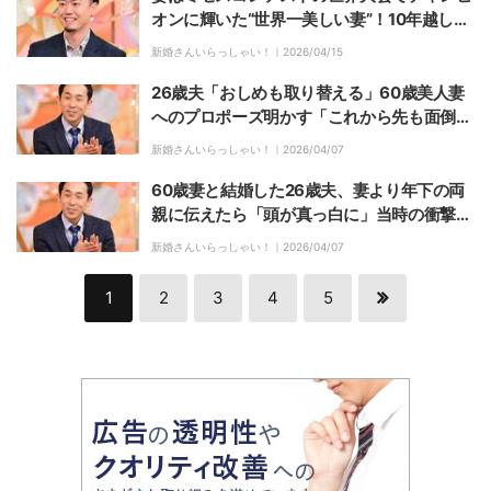
オンに輝いた“世界一美しい妻”！10年越しの
再会で再び燃え上がり…
新婚さんいらっしゃい！｜
2026/04/15
26歳夫「おしめも取り替える」60歳美人妻
へのプロポーズ明かす「これから先も面倒を
見る」
新婚さんいらっしゃい！｜
2026/04/07
60歳妻と結婚した26歳夫、妻より年下の両
親に伝えたら「頭が真っ白に」当時の衝撃明
かす
新婚さんいらっしゃい！｜
2026/04/07
1
2
3
4
5