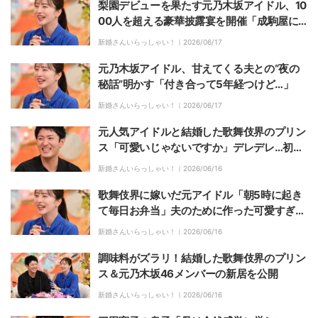
梨園デビューを果たす元乃木坂アイドル、10
00人を超える豪華披露宴を開催「成駒屋に
入りますというご挨拶の場」
新婚さんいらっしゃい！｜
2026/06/17
元乃木坂アイドル、甘えてくる夫との“夜の
秘話”明かす「付き合って5年経つけど…」
新婚さんいらっしゃい！｜
2026/06/17
元人気アイドルと結婚した歌舞伎界のプリン
ス「可愛いじゃないですか」デレデレ…初デ
ートまでの道のり明かす
新婚さんいらっしゃい！｜
2026/06/16
歌舞伎界に嫁いだ元アイドル「朝5時に起き
て毎日お弁当」夫のために作った可愛すぎる
キャラ弁に反響
新婚さんいらっしゃい！｜
2026/06/16
調味料がズラリ！結婚した歌舞伎界のプリン
ス＆元乃木坂46メンバーの新居を公開
新婚さんいらっしゃい！｜
2026/06/16