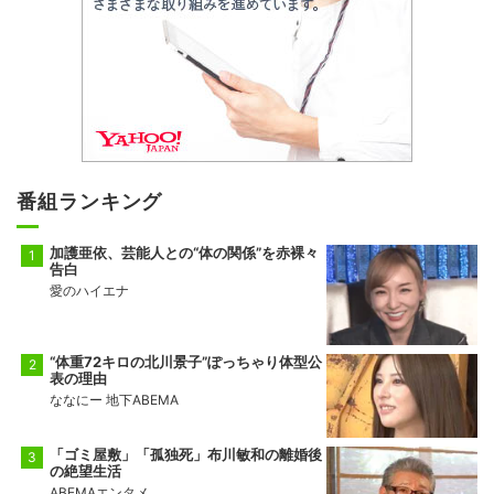
番組ランキング
加護亜依、芸能人との“体の関係”を赤裸々
告白
愛のハイエナ
“体重72キロの北川景子”ぽっちゃり体型公
表の理由
ななにー 地下ABEMA
「ゴミ屋敷」「孤独死」布川敏和の離婚後
の絶望生活
ABEMAエンタメ