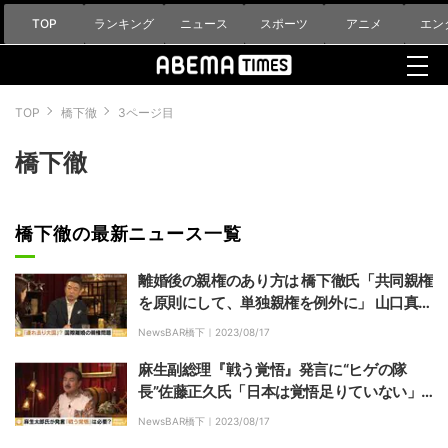
TOP
ランキング
ニュース
スポーツ
アニメ
エン
TOP
橋下徹
3ページ目
橋下徹
橋下徹の最新ニュース一覧
離婚後の親権のあり方は 橋下徹氏「共同親権
を原則にして、単独親権を例外に」 山口真由
氏「もう少し離婚しやすくしたほうがいい」
NewsBAR橋下｜
2023/08/17
麻生副総理『戦う覚悟』発言に“ヒゲの隊
長”佐藤正久氏「日本は覚悟足りていない」
の意図 「イラクに行った時は非常に辛かっ
NewsBAR橋下｜
2023/08/17
た」