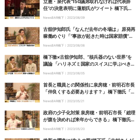
立憲・泉代表“150議席取れなければ代表辞
任”の決意表明に蓮舫氏がツイート 橋下氏
「トップにTwitterで茶々を入れるのはよく
NewsBAR橋下｜
2023/06/09
ない」
古舘伊知郎氏「なんだ去年の冬場は」 原発再
稼働めぐり「“事故が起きた時は国家賠償”と
しないと納得できない」 橋下徹氏「政府は東
NewsBAR橋下｜
2023/06/06
電の対応を誤った」
橋下徹×古舘伊知郎、“核兵器のない世界”を
議論 「ハリネズミ国家のスイスに学ぶべき
だ」「日本には“世界最強だけど超臆病なボ
NewsBAR橋下｜
2023/06/05
クサー”になってもらいたい」
首長と職員との関係性に泉房穂・前明石市長
「仲良くする必要あります？」 橋下徹氏「あ
ってよかったと思うのは弁護士資格だ」
NewsBAR橋下｜
2023/05/21
政府の少子化対策 泉房穂・前明石市長「総理
が腹を決めれば来年からできる」 橋下徹氏
「“教育無償化のための消費税3％増”なら理
NewsBAR橋下｜
2023/05/20
解得られるのでは？」