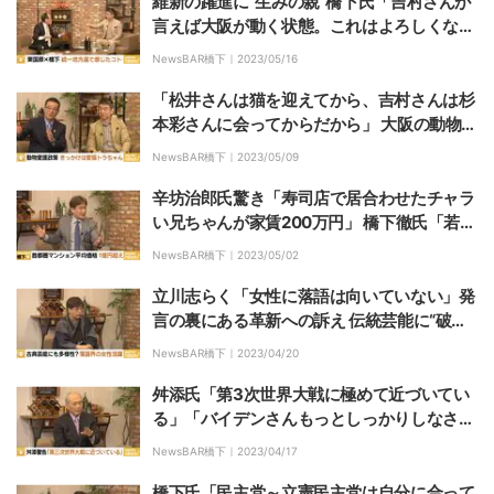
維新の躍進に“生みの親”橋下氏「吉村さんが
言えば大阪が動く状態。これはよろしくな
い」 東国原氏「松井さんを大阪の選挙でぶつ
NewsBAR橋下｜
2023/05/16
けたら面白い」
「松井さんは猫を迎えてから、吉村さんは杉
本彩さんに会ってからだから」 大阪の動物愛
護推進に橋下氏「政治は政治家の気持ち次第
NewsBAR橋下｜
2023/05/09
だ」
辛坊治郎氏驚き「寿司店で居合わせたチャラ
い兄ちゃんが家賃200万円」 橋下徹氏「若く
て才覚がある人は起業や投資でうまくリター
NewsBAR橋下｜
2023/05/02
ンを得ている」
立川志らく「女性に落語は向いていない」発
言の裏にある革新への訴え 伝統芸能に“破壊
者”は必要か 橋下氏「行政の補助はいる？」
NewsBAR橋下｜
2023/04/20
舛添氏「第3次世界大戦に極めて近づいてい
る」「バイデンさんもっとしっかりしなさい
よと」
NewsBAR橋下｜
2023/04/17
橋下氏「民主党～立憲民主党は自分に合って