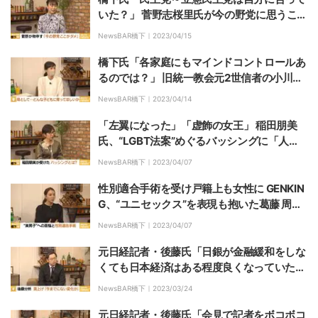
いた？」 菅野志桜里氏が今の野党に思うこと
「“骨を埋める”ことに縛られ過ぎている」
NewsBAR橋下｜
2023/04/15
橋下氏「各家庭にもマインドコントロールあ
るのでは？」 旧統一教会元2世信者の小川さ
ゆりさん、自身の子どもへは「“そのままで
NewsBAR橋下｜
2023/04/14
いい”という無条件の愛情を与えられたら」
「左翼になった」「虚飾の女王」 稲田朋美
氏、“LGBT法案”めぐるバッシングに「人格
否定は腹が立つ。議論ができない」
NewsBAR橋下｜
2023/04/07
性別適合手術を受け戸籍上も女性に GENKIN
G、“ユニセックス”を表現も抱いた葛藤 周囲
の理解には課題「茶化されることはいまだに
NewsBAR橋下｜
2023/04/07
ある」
元日経記者・後藤氏「日銀が金融緩和をしな
くても日本経済はある程度良くなっていたの
では」 賃上げは「状況変わってきている」
NewsBAR橋下｜
2023/03/24
元日経記者・後藤氏「会見で記者をボコボコ