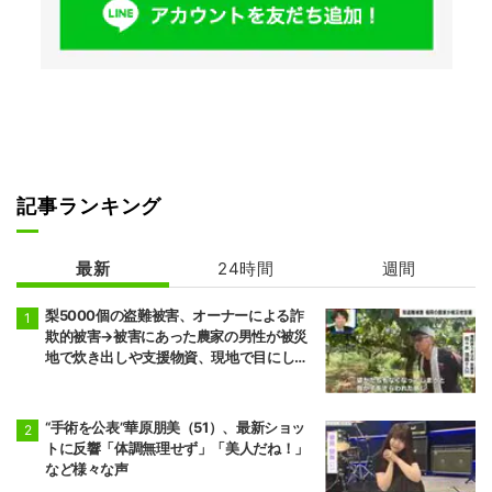
記事ランキング
最新
24時間
週間
梨5000個の盗難被害、オーナーによる詐
欺的被害→被害にあった農家の男性が被災
地で炊き出しや支援物資、現地で目にし
た“助け合いの輪”
“手術を公表”華原朋美（51）、最新ショッ
トに反響「体調無理せず」「美人だね！」
など様々な声