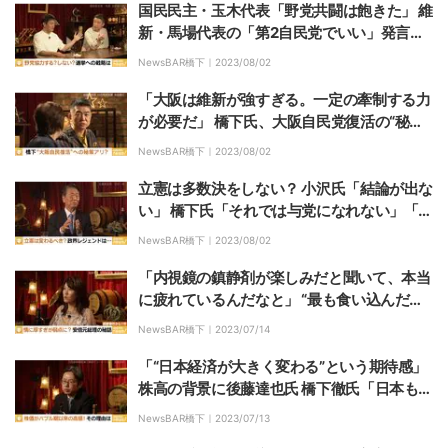
国民民主・玉木代表「野党共闘は飽きた」 維
新・馬場代表の「第2自民党でいい」発言め
ぐる批判に橋下氏「第2は後ろ向きだから“改
NewsBAR橋下｜
2023/08/02
革自民党”とか“新生自民党”で」
「大阪は維新が強すぎる。一定の牽制する力
が必要だ」 橋下氏、大阪自民党復活の“秘
策”を提案
NewsBAR橋下｜
2023/08/02
立憲は多数決をしない？ 小沢氏「結論が出な
い」 橋下氏「それでは与党になれない」「小
沢さんらが支えるのが重要では」
NewsBAR橋下｜
2023/08/02
「内視鏡の鎮静剤が楽しみだと聞いて、本当
に疲れているんだなと」 “最も食い込んだ記
者”岩田明子氏が語る安倍元総理 橋下徹氏
NewsBAR橋下｜
2023/07/14
「『何もやってへん』という批判が一番頭に
来る」
「“日本経済が大きく変わる”という期待感」
株高の背景に後藤達也氏 橋下徹氏「日本もま
ず株主のことを考えないと」
NewsBAR橋下｜
2023/07/13