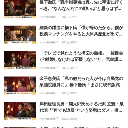
橋下徹氏「戦争指導者は真っ先に宇宙に行く
べき。“なんなんだこの戦いは”と思うはず
だ」 野口聡一氏「温暖化が地球全体をまとめ
NewsBAR橋下｜
2023/07/11
る“敵”になれば」
維新の躍進に橋下氏「僕が辞めたから。僕が
投票マッチングをやると大体共産党が出てく
る（笑）」 田原氏「維新が強くなるには橋下
NewsBAR橋下｜
2023/06/25
さんが国会議員になるのが一番良い」
「テレビで見たような構図の面接」「後援会
が“離婚しなければ応援しない”と」 宮崎謙介
＆金子恵美夫妻が明かす出馬・落選の“裏話”
NewsBAR橋下｜
2023/06/17
金子恵美氏「私の敵だった人が今は自民党の
衆議院議員に」 橋下徹氏「まさに現代版戦国
武将。それが自民党の強さだ」
NewsBAR橋下｜
2023/06/17
岸田総理長男・翔太郎氏めぐる批判 立憲・泉
代表「“何でも追及”という姿勢はダメ」 橋下
氏「襟を正さないとブーメランになる」
NewsBAR橋下｜
2023/06/09