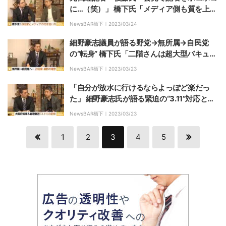
に…（笑）」 橋下氏「メディア側も質を上げ
て良い質問をしてもらわないと」
NewsBAR橋下｜
2023/03/24
細野豪志議員が語る野党→無所属→自民党
の“転身” 橋下氏「二階さんは超大型バキュー
ム」「それが自民党の強さ」
NewsBAR橋下｜
2023/03/23
「自分が放水に行けるならよっぽど楽だっ
た」 細野豪志氏が語る緊迫の“3.11”対応とそ
の裏側 有事対応に橋下氏「政治家は現場に行
NewsBAR橋下｜
2023/03/23
くべきだ」
1
2
3
4
5