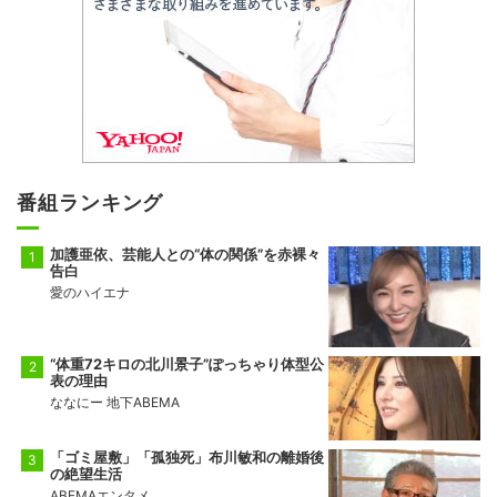
番組ランキング
加護亜依、芸能人との“体の関係”を赤裸々
告白
愛のハイエナ
“体重72キロの北川景子”ぽっちゃり体型公
表の理由
ななにー 地下ABEMA
「ゴミ屋敷」「孤独死」布川敏和の離婚後
の絶望生活
ABEMAエンタメ