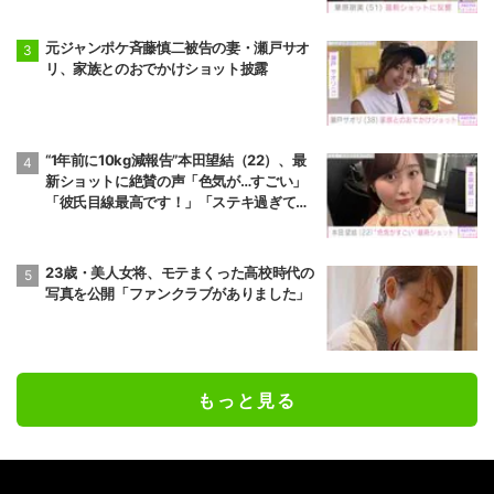
元ジャンポケ斉藤慎二被告の妻・瀬戸サオ
リ、家族とのおでかけショット披露
“1年前に10kg減報告”本田望結（22）、最
新ショットに絶賛の声「色気が…すごい」
「彼氏目線最高です！」「ステキ過ぎて罪
だわ！」
23歳・美人女将、モテまくった高校時代の
写真を公開「ファンクラブがありました」
もっと見る