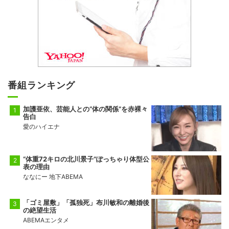
番組ランキング
加護亜依、芸能人との“体の関係”を赤裸々
告白
愛のハイエナ
“体重72キロの北川景子”ぽっちゃり体型公
表の理由
ななにー 地下ABEMA
「ゴミ屋敷」「孤独死」布川敏和の離婚後
の絶望生活
ABEMAエンタメ