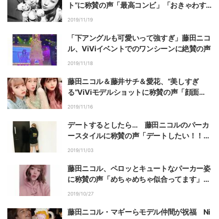
ト”に称賛の声「最高コンビ」「おきゃわす
ぎる」
2019/11/19
「下アングルも可愛いって強すぎ」藤田ニコ
ル、ViViイベントでのワンシーンに絶賛の声
2019/11/18
藤田ニコル＆藤井サチ＆愛花、“美しすぎ
る”ViViモデルショットに称賛の声「顔面整
いすぎ最強」
2019/11/16
デートするとしたら… 藤田ニコルのパーカ
ースタイルに称賛の声「デートしたい！！」
「やっぱ超カワイイ」
2019/11/03
藤田ニコル、ペロッとキュートなパーカー姿
に称賛の声「めちゃめちゃ似合ってます」
「世界一かわいい」
2019/10/27
藤田ニコル・マギーらモデル仲間が祝福 Ni