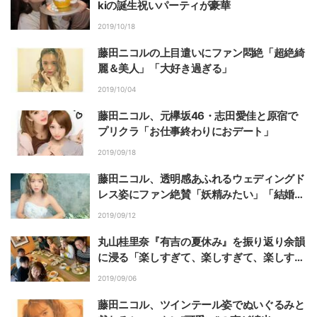
kiの誕生祝いパーティが豪華
2019/10/18
藤田ニコルの上目遣いにファン悶絶「超絶綺
麗＆美人」「大好き過ぎる」
2019/10/04
藤田ニコル、元欅坂46・志田愛佳と原宿で
プリクラ「お仕事終わりにおデート」
2019/09/18
藤田ニコル、透明感あふれるウェディングド
レス姿にファン絶賛「妖精みたい」「結婚し
てください」
2019/09/12
丸山桂里奈『有吉の夏休み』を振り返り余韻
に浸る「楽しすぎて、楽しすぎて、楽しすぎ
た」
2019/09/06
藤田ニコル、ツインテール姿でぬいぐるみと