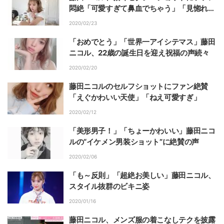
悶絶「可愛すぎて鼻血でちゃう」「見惚れ
る…」
2020/02/23
「おめでとう」「世界一アイシテマス」藤田
ニコル、22歳の誕生日を迎え祝福の声続々
2020/02/20
藤田ニコルのセルフショットにファン絶賛
「えぐかわいい天使」「ねえ可愛すぎ」
2020/02/12
「美形男子！」「ちょーかわいい」藤田ニコ
ルの“イケメン男装ショット”に絶賛の声
2020/02/06
「も～反則」「超絶お美しい」藤田ニコル、
スタイル抜群のビキニ姿
2020/01/16
藤田ニコル、メンズ服の着こなしテクを披露