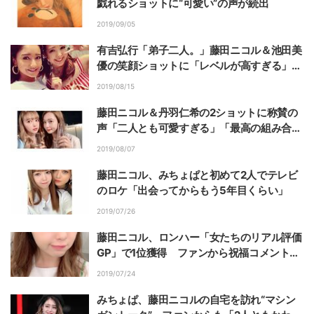
戯れるショットに“可愛い”の声が続出
2019/09/05
有吉弘行「弟子二人。」藤田ニコル＆池田美
優の笑顔ショットに「レベルが高すぎる」
「私も弟子にしてください！」の声
2019/08/15
藤田ニコル＆丹羽仁希の2ショットに称賛の
声「二人とも可愛すぎる」「最高の組み合わ
せ！」
2019/08/07
藤田ニコル、みちょぱと初めて2人でテレビ
のロケ「出会ってからもう5年目くらい」
2019/07/26
藤田ニコル、ロンハー「女たちのリアル評価
GP」で1位獲得 ファンから祝福コメント殺
到
2019/07/24
みちょぱ、藤田ニコルの自宅を訪れ“マシン