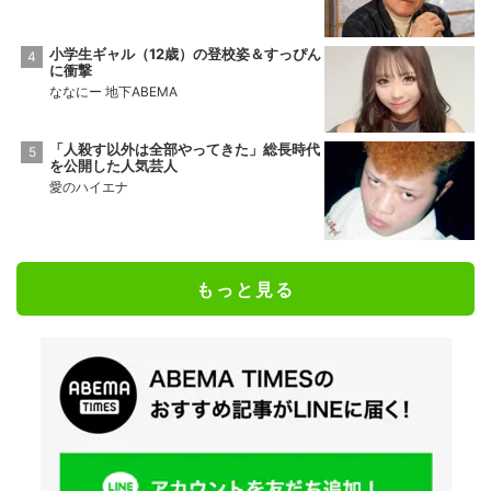
小学生ギャル（12歳）の登校姿＆すっぴん
に衝撃
ななにー 地下ABEMA
「人殺す以外は全部やってきた」総長時代
を公開した人気芸人
愛のハイエナ
もっと見る