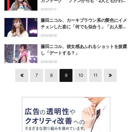
ガントーク” ファンからも「2人ともかわい
い～」「ちょぱるん本当にすき」の声
2019/07/17
藤田ニコル、カーキブラウン系の髪色にイメ
チェンした姿に「何でも似合う」「お人形さ
んみたい」の声
2019/06/30
藤田ニコル、彼女感あふれるショットを披露
し「デートする？」
2019/06/29
7
8
9
10
11