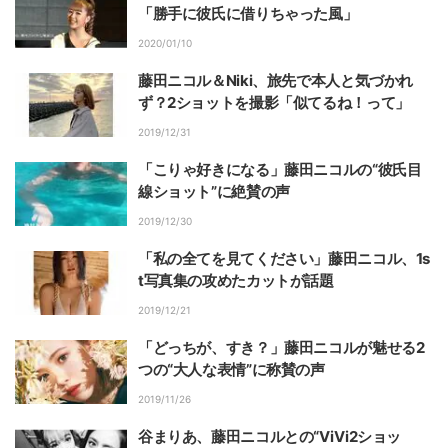
「勝手に彼氏に借りちゃった風」
2020/01/10
藤田ニコル＆Niki、旅先で本人と気づかれ
ず？2ショットを撮影「似てるね！って」
2019/12/31
「こりゃ好きになる」藤田ニコルの“彼氏目
線ショット”に絶賛の声
2019/12/30
「私の全てを見てください」藤田ニコル、1s
t写真集の攻めたカットが話題
2019/12/21
「どっちが、すき？」藤田ニコルが魅せる2
つの“大人な表情”に称賛の声
2019/11/26
谷まりあ、藤田ニコルとの“ViVi2ショッ