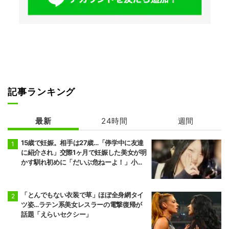
記事ランキング
最新
24時間
週間
15歳で妊娠。相手は27歳…「停学中に友達
に紹介され」交際1ヶ月で妊娠した美女が明
かす馴れ初めに「だいぶ危ねーよ！」小森
純も絶句
「とんでもない衣装で草」ほぼ全身網タイ
ツ姿…ラテン系美女レスラーの電撃復帰が
話題「えらいセクシー」