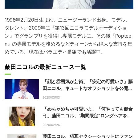
1998年2月20日生まれ、ニュージーランド出身。モデル、
タレント。2009年に『第13回ニコラモデルオーディショ
ン』でグランプリを獲得し専属モデルに。その後『Poptee
n』の専属モデルを務めるなどティーンから絶大な支持を集
めている。現在はバラエティ番組でも活躍中。
藤田ニコルの最新ニュース一覧
「顔と雰囲気が芸術」「安定の可愛いさ」藤
田ニコル、キュートなオフショットを公開し
ファン歓喜
2020/03/03
「めちゃめちゃ可愛いよ」「何やっても似合
う」藤田ニコル、“期間限定”ロングヘアを公
開しファン絶賛
2020/02/26
藤田ニコル、猫耳セクシーショットにファン