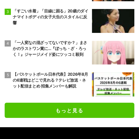
「すごい水着」「目線に困る」20歳のダイ
ナマイトボディの女子大生のスタイルに反
響
「一人変なの混ざってないですか？」まさ
かのラストワン賞に…『ぼっち・ざ・ろっ
く！』ジャージメイド姿にツッコミ殺到
【バスケットボール日本代表】2026年8月
の6連戦はどこで見れる？テレビ放送・ネ
ット配信まとめ 招集メンバーも解説
もっと見る