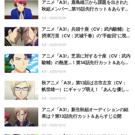
アニメ「A3!」鹿島雄三から課題を出された
秋組メンバー…第15話先行カット＆あらすじ
公開
A3!｜
2020/10/26
アニメ「A3!」兵頭十座（CV：武内駿輔）と
摂津万里（CV：沢城千春）の“手錠回”に視
聴者反響
A3!｜
2020/10/20
アニメ「A3!」芝居に対する十座（CV：武内
駿輔）の熱意…！第14話先行カット＆あらす
じ公開
A3!｜
2020/10/19
秋アニメ「A3!」第13話は古市左京（CV：
帆世雄一）にギャップ萌え！「あんな優しい
声が出るんだね」
A3!｜
2020/10/13
アニメ「A3!」新生秋組オーディションの結
果は？第13話先行カット＆あらすじ公開
A3!｜
2020/10/12