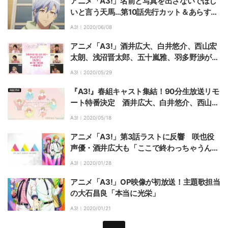
アニメ「A3!」名前と写真を出さないでほし
いと言う天馬…第10話先行カット＆あらすじ
公開
A3!｜
2020/06/08
アニメ「A3!」酒井広大、白井悠介、西山宏
太朗、浅沼晋太郎、五十嵐雅、羽多野渉が集
合！ 春組キャストが熱く語る
A3!｜
2020/05/29
『A3!』春組キャスト集結！90分生放送リモ
ート特番決定 酒井広大、白井悠介、西山宏
太朗など出演
A3!｜
2020/05/18
アニメ「A3!」第3話ラストに反響 咲也役
声優・酒井広大も「ここで終わっちゃうんで
すかぁ！？」
A3!｜
2020/01/28
アニメ「A3!」OP映像が初放送！主題歌担当
の大石昌良「本当に光栄」
A3!｜
2020/01/21