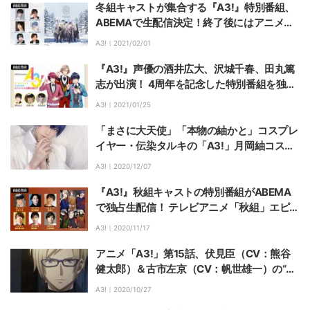
冬組キャストが集合する『A3!』特別番組、
ABEMAで生配信決定！終了後にはアニメ
の"冬組エピソード"一挙配信も
A3!｜
2021/02/01
『A3!』声優の酒井広大、沢城千春、田丸篤
志が出演！ 4周年を記念した特別番組を独占
生配信
A3!｜
2021/01/25
「まさに大天使」「本物の紬かと」コスプレ
イヤー・伝染タルキの「A3!」月岡紬コスに
ファン感嘆
A3!｜
2020/12/07
『A3!』秋組キャストの特別番組がABEMA
で独占生配信！ テレビアニメ「秋組」エピソ
ード一挙配信も
A3!｜
2020/11/17
アニメ「A3!」第15話、伏見臣（CV：熊谷
健太郎）＆古市左京（CV：帆世雄一）の“ポ
ートレイト”に感動
A3!｜
2020/10/27