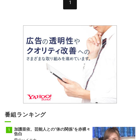
1
番組ランキング
加護亜依、芸能人との“体の関係”を赤裸々
告白
愛のハイエナ