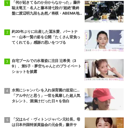
「何が起きてるのか分からなかった」藤井
聡太竜王・名人と藤本渚七段の“超絶”最終
盤に渡辺明九段もあ然／将棋・ABEMA地
域トーナメント2026
約20年ぶりに出産した冨永愛、パートナ
ー・山本一賢の姿を公開「たくさん背負っ
てくれてる」感謝の思いをつづる
自宅プールでの水着姿に注目 辻希美（3
9）、第5子・夢空ちゃんとのプライベート
ショットを披露
水筒にシャンパンを入れ保育園の送迎に…
「アル中だと思う」一世を風靡した超人気
タレント、酒漬けだった日々を告白
「父はルイ・ヴィトンジャパン元社長。母
は日本外国特派員協会の元会長」藤井サ