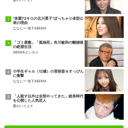
“体重72キロの北川景子”ぽっちゃり体型公
表の理由
ななにー 地下ABEMA
「ゴミ屋敷」「孤独死」布川敏和の離婚後
の絶望生活
ABEMAエンタメ
小学生ギャル（12歳）の登校姿＆すっぴん
に衝撃
ななにー 地下ABEMA
「人殺す以外は全部やってきた」総長時代
を公開した人気芸人
愛のハイエナ