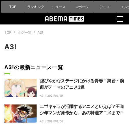
TOP
ランキング
ニュース
スポーツ
アニメ
エン
TOP
タグ一覧
A3!
A3!
A3!の最新ニュース一覧
煌びやかなステージにかける青春！舞台・演
劇がテーマのアニメ3選
A3!｜
2021/08/19
二世キャラが活躍するアニメといえば？王道
少年マンガ原作から、あの料理アニメまで！
A3!｜
2021/08/06