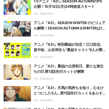
TVアニメ『A3!』SEASON AUTUMNのPV
公開！10月12日(月)24時放送スタート
A3!｜
2020/10/07
アニメ「A3!」SEASON WINTER のビジュア
ル解禁！SEASON AUTUMN＆WINTERは10
月12日に放送開始
A3!｜
2020/09/08
アニメ『A3!』特別番組が決定！江口拓也、
畠中祐、山谷祥生ら”夏組キャスト”6人が寮
の各部屋から生配信
A3!｜
2020/09/07
アニメ「A3!」夏組の公演初日、新たな旅立
ちの日 第12話先行カットが解禁
A3!｜
2020/06/22
アニメ「A3!」天馬の気持ちを知り、心をひ
とつにした5人…第11話先行カット＆あらす
じ公開
A3!｜
2020/06/15