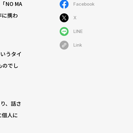
NO MA
Facebook
作に携わ
X
LINE
Link
というタイ
ものでし
り、話さ
に個人に