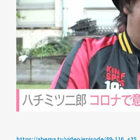
https://abema.tv/video/episode/89-116_s35