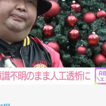
_p355