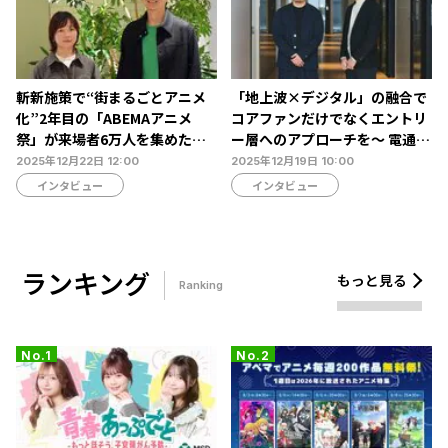
斬新施策で“街まるごとアニメ
「地上波×デジタル」の融合で
化”2年目の「ABEMAアニメ
コアファンだけでなくエントリ
祭」が来場者6万人を集めた理
ー層へのアプローチを～ 電通が
由
取り組むスポーツマーケティン
2025年12月22日 12:00
2025年12月19日 10:00
グの価値最大化戦略
インタビュー
インタビュー
ランキング
もっと見る
Ranking