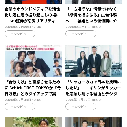
企業のオウンドメディアを活性
「一方通行な」情報ではなく
化し潜在層の掘り起こしの場に
「感情を揺さぶる」広告体験
─ SBI証券が恋愛リアリティー
へ： 結婚という価値観に介在
ショーとコラボした狙いとその
するウエディングパークがチャ
2026年07月29日 12:00
2026年03月11日 10:00
成果
レンジした潜在意識を掘り起こ
インタビュー
インタビュー
す取り組み
「自分向け」と直感させるため
「サッカーの力で日本を笑顔に
に Schick FIRST TOKYOが『今
したい」― キリンがサッカー
日好き』とのタイアップで実現
を応援し続ける理由とデジタル
したZ世代へのパーセプション
メディアが担うべき役割
2026年02月04日 10:00
2025年12月25日 10:00
チェンジ戦略
インタビュー
インタビュー