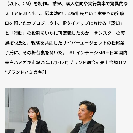
（以下、CM）を制作。 結果、購入意向や実行動率で驚異的な
スコアを叩き出し、顧客数約154%伸長という実売への突破
口を開いた本プロジェクト。IPタイアップにおける「認知」
と「行動」の役割をいかに再定義したのか。サンスターの渡
邉拓也氏と、戦略を共創したサイバーエージェントの松尾菜
子氏に、その舞台裏を聞いた。 ※1 インテージSRI＋日本国内
美白ハミガキ市場25年1月-12月ブランド別合計売上金額 Ora
²ブランドハミガキ計