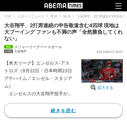
TOP
スポーツニュース
野球
MLB
大谷翔平、2打席連続の申告敬遠
大谷翔平、2打席連続の申告敬遠含む4四球 現地は
大ブーイング ファンも不満の声「全然勝負してくれ
ない」
メジャーリーグベースボール
大谷翔平
2021/09/23 15:07
【米大リーグ】エンゼルス-アス
トロズ（9月22日・日本時間23日
アナハイム／エンゼル・スタジア
ム）
拡大する
エンゼルスの大谷翔平投手が
「3番・DH」で先発出場し、第4
打席、第5打席と続けて申告敬遠
続きを読む
で出塁した。熾烈なホームラン王
争いを続ける中、計4四球と勝負