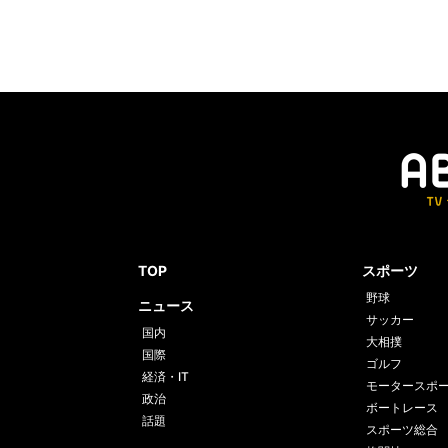
TOP
スポーツ
野球
ニュース
サッカー
国内
大相撲
国際
ゴルフ
経済・IT
モータースポ
政治
ボートレース
話題
スポーツ総合