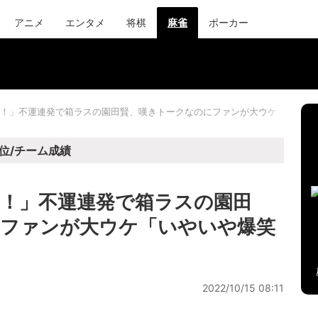
アニメ
エンタメ
将棋
麻雀
ポーカー
！」不運連発で箱ラスの園田賢、嘆きトークなのにファンが大ウケ「いやい
位/チーム成績
！」不運連発で箱ラスの園田
にファンが大ウケ「いやいや爆笑
2022/10/15 08:11