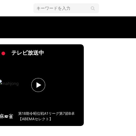
や爆笑よ」／麻雀・Mリーグ
テレビ放送中
第18期令昭位戦A1リーグ第7節B卓
【ABEMAセレクト】