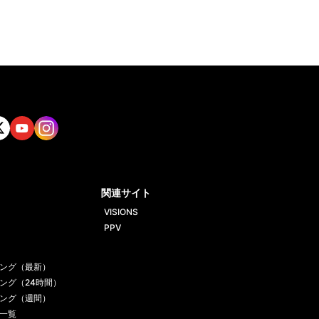
tt
Yout
Insta
ube
gram
関連サイト
VISIONS
PPV
ング（最新）
ング（24時間）
ング（週間）
一覧