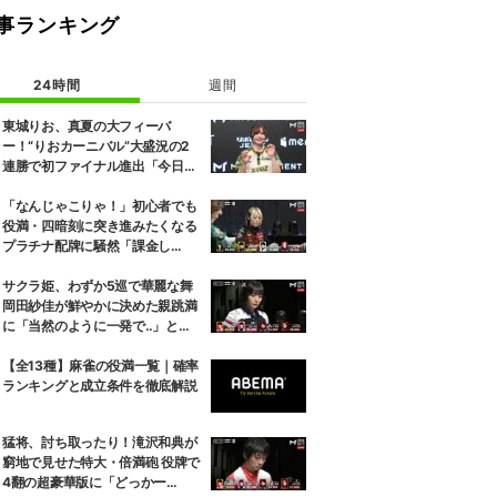
事ランキング
24時間
週間
東城りお、真夏の大フィーバ
ー！“りおカーニバル”大盛況の2
連勝で初ファイナル進出「今日を
再現できるように」2位通過は瀬
戸熊直樹／麻雀・Mトーナメント
「なんじゃこりゃ！」初心者でも
役満・四暗刻に突き進みたくなる
プラチナ配牌に騒然「課金し
た？」／麻雀・Mトーナメント
サクラ姫、わずか5巡で華麗な舞
岡田紗佳が鮮やかに決めた親跳満
に「当然のように一発で‥」と驚
き／麻雀・Mトーナメント
【全13種】麻雀の役満一覧｜確率
ランキングと成立条件を徹底解説
猛将、討ち取ったり！滝沢和典が
窮地で見せた特大・倍満砲 役牌で
4翻の超豪華版に「どっかー