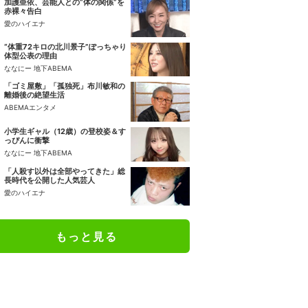
加護亜依、芸能人との“体の関係”を
赤裸々告白
愛のハイエナ
“体重72キロの北川景子”ぽっちゃり
体型公表の理由
ななにー 地下ABEMA
「ゴミ屋敷」「孤独死」布川敏和の
離婚後の絶望生活
ABEMAエンタメ
小学生ギャル（12歳）の登校姿＆す
っぴんに衝撃
ななにー 地下ABEMA
「人殺す以外は全部やってきた」総
長時代を公開した人気芸人
愛のハイエナ
もっと見る