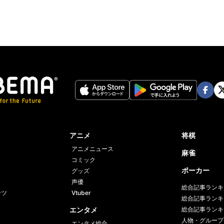
Face
Twi
book
er
アニメ
将棋
アニメニュース
麻雀
コミック
ポーカー
グッズ
声優
総合記事ランキ
ーツ
Vtuber
総合記事ランキ
エンタメ
総合記事ランキ
人物・グループ
エンタメ総合