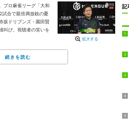
。プロ麻雀リーグ「大和
記
の第2試合で親倍満放銃の憂
赤坂ドリブンズ・園田賢
雄叫び。視聴者の笑いを
拡大する
賢の“トークショー”
前までかかる長丁場とな
続きを読む
かに1回、東場の親番での
ったと思いきやライバルの
のために仕掛けた南4局
ス・茅森早香（最高位
82.7という大敗を喫する