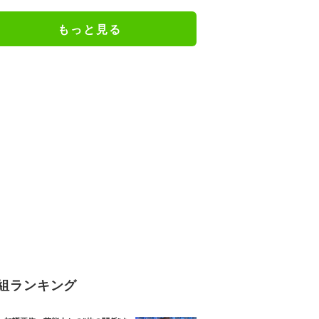
ん！」／麻雀・Mトーナメント
もっと見る
組ランキング