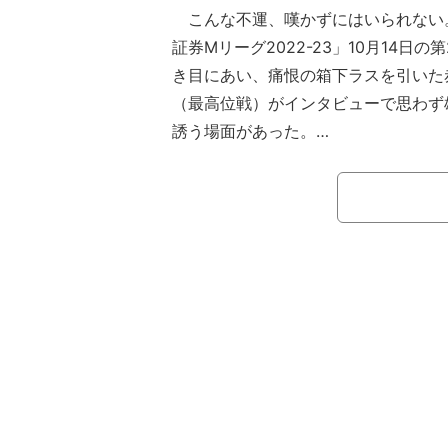
こんな不運、嘆かずにはいられない
証券Mリーグ2022-23」10月14日
き目にあい、痛恨の箱下ラスを引いた
（最高位戦）がインタビューで思わず
誘う場面があった。
【映像】不運の大敗も笑いに変える園田
この試合は全19局、日付が変わる直
ったが、その中で園田のアガリはわず
2900点のみだった。チャンス手が入
早い攻めに太刀打ちできず、ラス回避
は逆にラス目のセガサミーフェニック
戦）へ親倍満の2万4000点を放銃、▲
憂うつな夜となった。