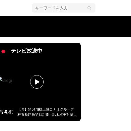
テレビ放送中
【再】第51期棋王戦コナミグループ
杯五番勝負第3局 藤井聡太棋王対増
田康宏八段