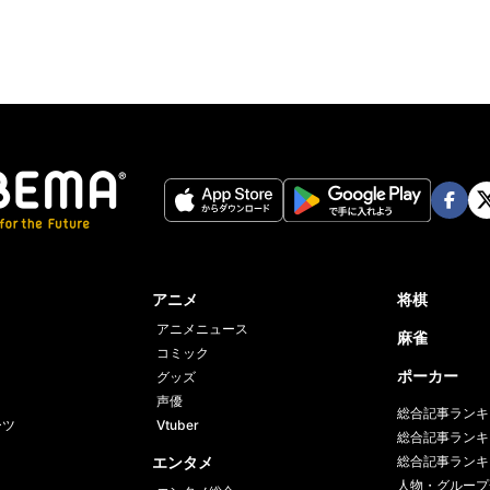
Face
Twi
book
er
アニメ
将棋
アニメニュース
麻雀
コミック
ポーカー
グッズ
声優
総合記事ランキ
ーツ
Vtuber
総合記事ランキ
エンタメ
総合記事ランキ
人物・グループ