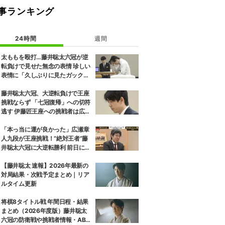
事ランキング
24時間
週間
太ももを殴打…藤井聡太六冠が逆
転負けで見せた無念の表情 珍しい
表情に「久しぶりに見たガック
し」「すごいため息」の声
藤井聡太六冠、大逆転負けで王座
挑戦ならず 「七冠復帰」への切符
逃す 伊藤匠王座への挑戦者は広瀬
章人九段に決定
「本っ当に運が良かった」広瀬章
人九段が王座挑戦！“絶対王者”藤
井聡太六冠に大逆転勝利 前日には
「子どもとケンカした」パパの顔
も
【藤井聡太 速報】2026年最新の
対局結果・次戦予定まとめ｜リア
ルタイム更新
将棋8タイトル戦 年間日程・結果
まとめ（2026年度版）藤井聡太
六冠の防衛戦や挑戦者情報・ABE