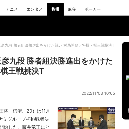
アニメ
エンタメ
将棋
麻雀
ポーカー
天彦九段 勝者組決勝進出をかけた戦い 対局開始／将棋・棋王戦挑決T
天彦九段 勝者組決勝進出をかけた
・棋王戦挑決T
2022/11/03 10:05
将、棋聖、20）は11月
コナミグループ杯挑戦者決
ら開始した。藤井竜王にと