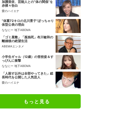
加護亜依、芸能人との“体の関係”を
赤裸々告白
愛のハイエナ
“体重72キロの北川景子”ぽっちゃり
体型公表の理由
ななにー 地下ABEMA
「ゴミ屋敷」「孤独死」布川敏和の
離婚後の絶望生活
ABEMAエンタメ
小学生ギャル（12歳）の登校姿＆す
っぴんに衝撃
ななにー 地下ABEMA
「人殺す以外は全部やってきた」総
長時代を公開した人気芸人
愛のハイエナ
もっと見る