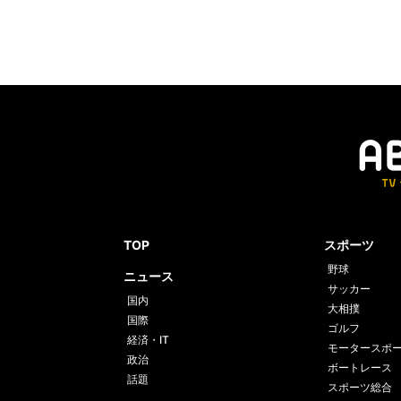
TOP
スポーツ
野球
ニュース
サッカー
国内
大相撲
国際
ゴルフ
経済・IT
モータースポ
政治
ボートレース
話題
スポーツ総合