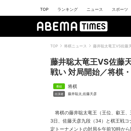
TOP
ランキング
ニュース
スポーツ
TOP
将棋ニュース
藤井聡太竜王VS佐藤
藤井聡太竜王VS佐藤
戦い 対局開始／将棋
将棋
藤井聡太
佐藤天彦
,
将棋の藤井聡太竜王（王位、叡王、王
3日、佐藤天彦九段（34）と棋王戦
定トーナメントの対局を午前10時か