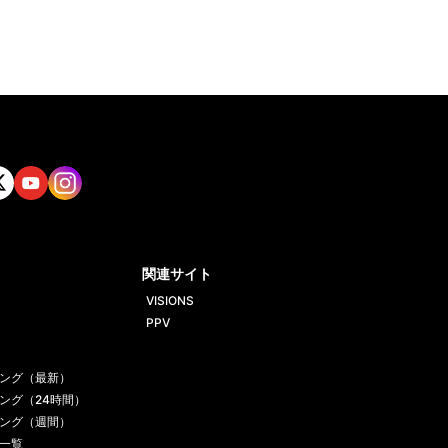
tt
Yout
Insta
ube
gram
関連サイト
VISIONS
PPV
ング（最新）
ング（24時間）
ング（週間）
一覧