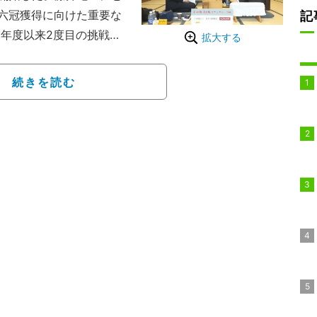
六冠獲得に向けた重要な
記
5年度以来2度目の挑戦へ
拡大する
王（名人、38）への挑戦
続きを読む
杯 挑戦者決定T 藤井聡