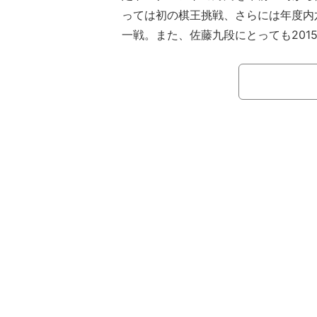
っては初の棋王挑戦、さらには年度内
一戦。また、佐藤九段にとっても201
前進をかけた大事な一局だ。渡辺明棋
に近づくのはどちらか。
【中継】第48期 棋王戦コナミグループ
太竜王 対 佐藤天彦九段