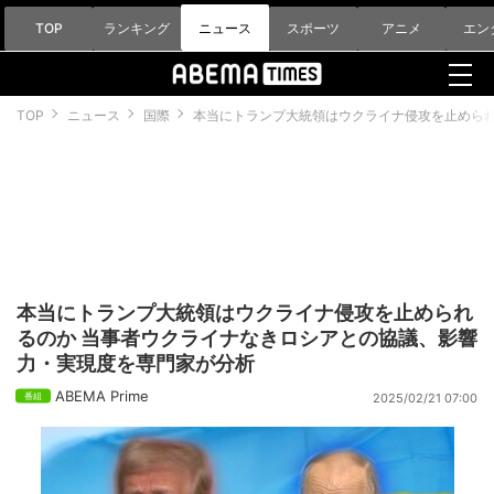
TOP
ランキング
ニュース
スポーツ
アニメ
エン
TOP
ニュース
国際
本当にトランプ大統領はウクライナ侵攻を止められ
本当にトランプ大統領はウクライナ侵攻を止められ
るのか 当事者ウクライナなきロシアとの協議、影響
力・実現度を専門家が分析
ABEMA Prime
2025/02/21 07:00