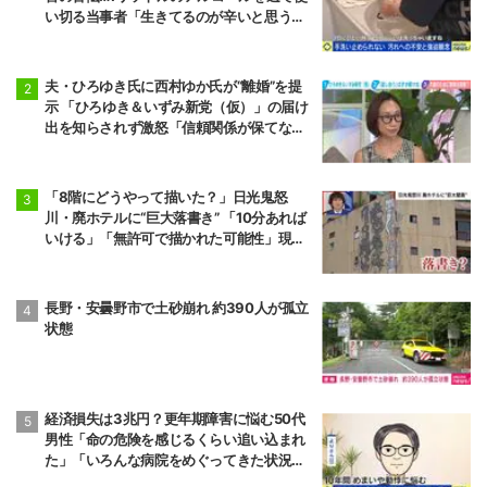
い切る当事者「生きてるのが辛いと思うこ
ともある」
夫・ひろゆき氏に西村ゆか氏が“離婚”を提
示 「ひろゆき＆いずみ新党（仮）」の届け
出を知らされず激怒「信頼関係が保てない
状態で夫婦を続けるのは無理」
「8階にどうやって描いた？」日光鬼怒
川・廃ホテルに“巨大落書き” 「10分あれば
いける」「無許可で描かれた可能性」現役
アーティストらが見解
長野・安曇野市で土砂崩れ 約390人が孤立
状態
経済損失は3兆円？更年期障害に悩む50代
男性「命の危険を感じるくらい追い込まれ
た」「いろんな病院をめぐってきた状況が1
0年続いた」“ゆらぎ世代”の本音と社会の支