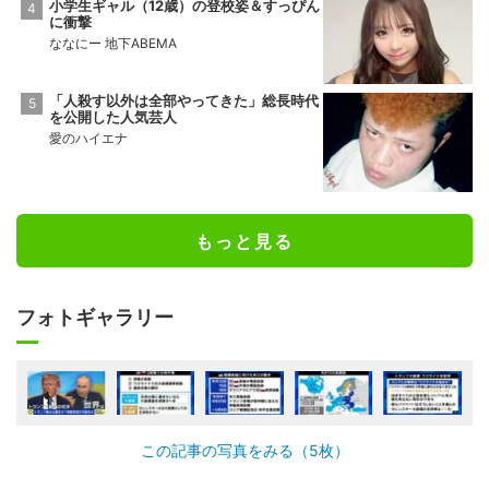
小学生ギャル（12歳）の登校姿＆すっぴん
に衝撃
ななにー 地下ABEMA
「人殺す以外は全部やってきた」総長時代
を公開した人気芸人
愛のハイエナ
もっと見る
フォトギャラリー
この記事の写真をみる（5枚）