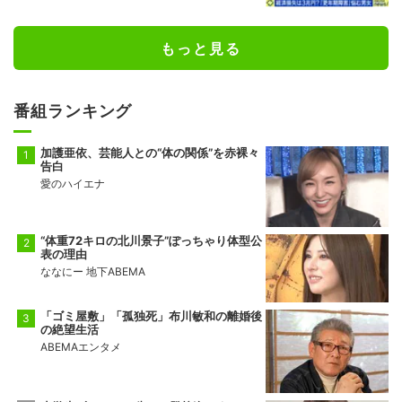
え方
もっと見る
番組ランキング
加護亜依、芸能人との“体の関係”を赤裸々
告白
愛のハイエナ
“体重72キロの北川景子”ぽっちゃり体型公
表の理由
ななにー 地下ABEMA
「ゴミ屋敷」「孤独死」布川敏和の離婚後
の絶望生活
ABEMAエンタメ