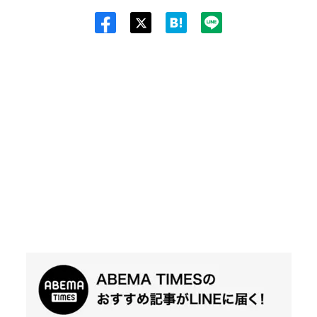
Twit
ter