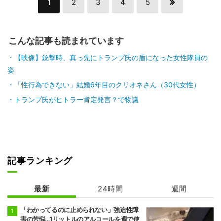
1
2
3
4
5
こんな記事も読まれています
【映像】銃撃時、真っ先にトランプ氏の盾になった女性隊員の
姿
「性行為できない」結婚6年目のクリオネさん（30代女性）
トランプ氏がヒトラー肯定発言？で物議
記事ランキング
最新
24時間
週間
「わかってるのに止められない」強迫性障
害の苦悩…1リットルのアルコールを週で使