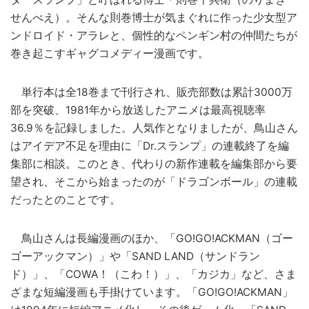
せんべえ）。そんな則巻博士が気まぐれに作った少女型ア
ンドロイド・アラレと、個性的なペンギン村の仲間たちが
巻き起こすギャグコメディー漫画です。
単行本は全18巻まで刊行され、販売部数は累計3000万
部を突破、1981年から放送したアニメは最高視聴率
36.9％を記録しました。人気作となりましたが、鳥山さん
はアイデア不足を理由に「Dr.スランプ」の連載終了を編
集部に相談。このとき、代わりの新作連載を編集部から要
望され、そこから始まったのが「ドラゴンボール」の連載
だったとのことです。
鳥山さんは長編漫画のほか、「GO!GO!ACKMAN（ゴー
ゴーアックマン）」や「SAND LAND（サンドラン
ド）」、「COWA！（こわ！）」、「カジカ」など、さま
ざまな短編漫画も手掛けています。「GO!GO!ACKMAN」