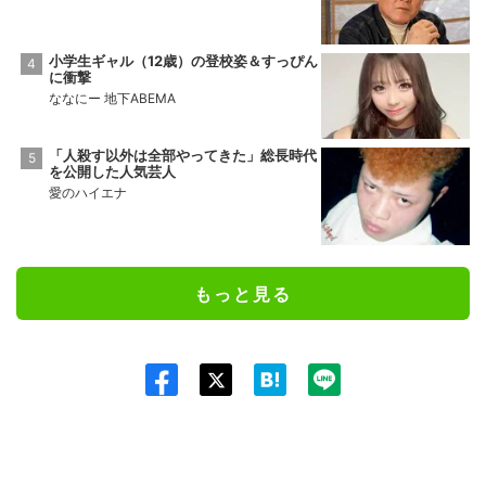
小学生ギャル（12歳）の登校姿＆すっぴん
に衝撃
ななにー 地下ABEMA
「人殺す以外は全部やってきた」総長時代
を公開した人気芸人
愛のハイエナ
もっと見る
Twit
ter