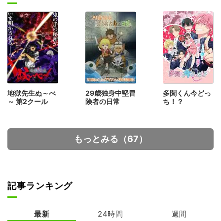
地獄先生ぬ～べ
29歳独身中堅冒
多聞くん今どっ
～ 第2クール
険者の日常
ち！？
もっとみる（67）
記事ランキング
最新
24時間
週間