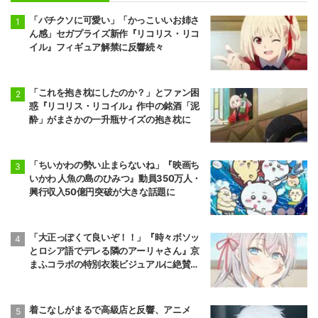
「バチクソに可愛い」「かっこいいお姉さ
ん感」セガプライズ新作『リコリス・リコ
イル』フィギュア解禁に反響続々
「これを抱き枕にしたのか？」とファン困
惑『リコリス・リコイル』作中の銘酒「泥
酔」がまさかの一升瓶サイズの抱き枕に
「ちいかわの勢い止まらないね」『映画ち
いかわ 人魚の島のひみつ』動員350万人・
興行収入50億円突破が大きな話題に
「大正っぽくて良いぞ！！」『時々ボソッ
とロシア語でデレる隣のアーリャさん』京
まふコラボの特別衣装ビジュアルに絶賛の
声
着こなしがまるで高級店と反響、アニメ