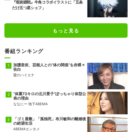
『呪術廻戦』牛角コラボイラストに「五条
だけ五つ星シェフ」
もっと見る
番組ランキング
加護亜依、芸能人との“体の関係”を赤裸々
告白
愛のハイエナ
“体重72キロの北川景子”ぽっちゃり体型公
表の理由
ななにー 地下ABEMA
「ゴミ屋敷」「孤独死」布川敏和の離婚後
の絶望生活
ABEMAエンタメ