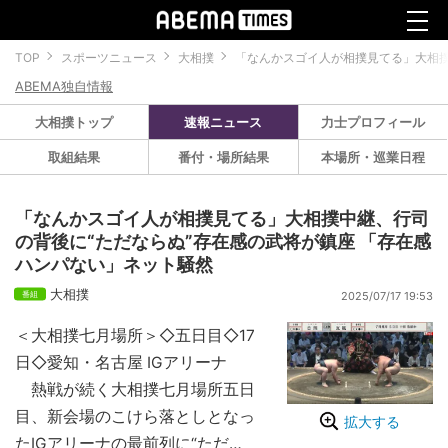
TOP
スポーツニュース
大相撲
「なんかスゴイ人が相撲見てる」大相撲
ABEMA独自情報
大相撲トップ
速報ニュース
力士プロフィール
取組結果
番付・場所結果
本場所・巡業日程
「なんかスゴイ人が相撲見てる」大相撲中継、行司
の背後に“ただならぬ”存在感の武将が鎮座 「存在感
ハンパない」ネット騒然
大相撲
2025/07/17 19:53
＜大相撲七月場所＞◇五日目◇17
日◇愛知・名古屋 IGアリーナ
熱戦が続く大相撲七月場所五日
目、新会場のこけら落としとなっ
拡大する
たIGアリーナの最前列に“ただな