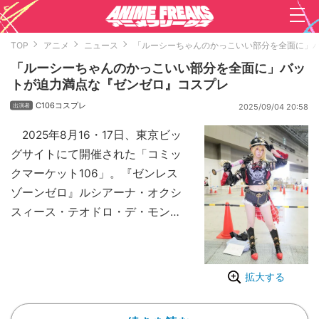
TOP
アニメ
ニュース
「ルーシーちゃんのかっこいい部分を全面に」
「ルーシーちゃんのかっこいい部分を全面に」バッ
トが迫力満点な『ゼンゼロ』コスプレ
C106コスプレ
2025/09/04 20:58
2025年8月16・17日、東京ビッ
グサイトにて開催された「コミッ
クマーケット106」。『ゼンレス
ゾーンゼロ』ルシアーナ・オクシ
スィース・テオドロ・デ・モンテ
フィーノのコスプレで参加した居
間 和さんの写真を掲載するとと
もに、コスで表現したかった点や
拡大する
今後やってみたいコスプレなどを
インタビューで伺った。