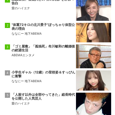
告白
愛のハイエナ
“体重72キロの北川景子”ぽっちゃり体型公
表の理由
ななにー 地下ABEMA
「ゴミ屋敷」「孤独死」布川敏和の離婚後
の絶望生活
ABEMAエンタメ
小学生ギャル（12歳）の登校姿＆すっぴん
に衝撃
ななにー 地下ABEMA
「人殺す以外は全部やってきた」総長時代
を公開した人気芸人
愛のハイエナ