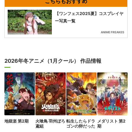
【ワンフェス2025夏】コスプレイヤ
ー写真一覧
ANIME FREAKES
2026年冬アニメ（1月クール） 作品情報
地獄楽 第2期
火喰鳥 羽州ぼろ
転生したらドラ
メダリスト 第2
鳶組
ゴンの卵だった
期