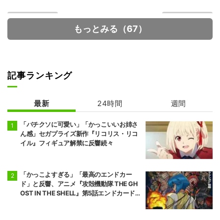
もっとみる（67）
記事ランキング
炎炎ノ消防隊 参
デッドアカウン
ノ章 第2クール
ト
最新
24時間
週間
「バチクソに可愛い」「かっこいいお姉さ
ん感」セガプライズ新作『リコリス・リコ
イル』フィギュア解禁に反響続々
「かっこよすぎる」「最高のエンドカー
ド」と反響、アニメ『攻殻機動隊 THE GH
OST IN THE SHELL』第5話エンドカード公
開