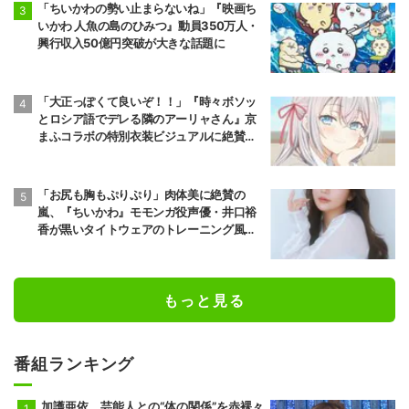
「ちいかわの勢い止まらないね」『映画ち
いかわ 人魚の島のひみつ』動員350万人・
興行収入50億円突破が大きな話題に
「大正っぽくて良いぞ！！」『時々ボソッ
とロシア語でデレる隣のアーリャさん』京
まふコラボの特別衣装ビジュアルに絶賛の
声
「お尻も胸もぷりぷり」肉体美に絶賛の
嵐、『ちいかわ』モモンガ役声優・井口裕
香が黒いタイトウェアのトレーニング風景
公開
もっと見る
番組ランキング
加護亜依、芸能人との“体の関係”を赤裸々