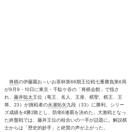
将棋
の伊藤園お～いお茶杯第66期王位戦七番勝負第6局
が9月9・10日に東京・千駄ケ谷の「将棋会館」で指さ
れ、
藤井聡太
王位（竜王、名人、王座、棋聖、棋王、王
将、23）が挑戦者の
永瀬拓矢
九段（33）に勝利。シリー
ズ成績を4勝2敗とし、防衛6連覇を決めた。大激戦となっ
た終盤戦では、藤井王位の桂合いの一手が話題に。解説棋
士からは「歴史的妙手」と絶賛の声が上がった。