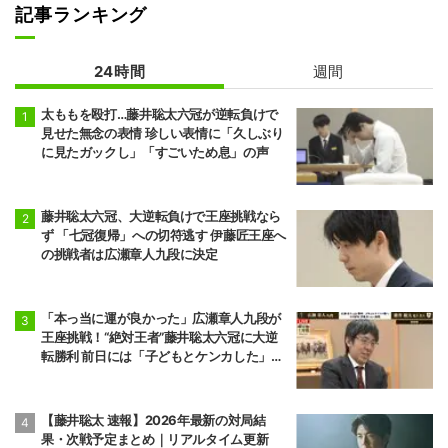
記事ランキング
24時間
週間
太ももを殴打…藤井聡太六冠が逆転負けで
見せた無念の表情 珍しい表情に「久しぶり
に見たガックし」「すごいため息」の声
藤井聡太六冠、大逆転負けで王座挑戦なら
ず 「七冠復帰」への切符逃す 伊藤匠王座へ
の挑戦者は広瀬章人九段に決定
「本っ当に運が良かった」広瀬章人九段が
王座挑戦！“絶対王者”藤井聡太六冠に大逆
転勝利 前日には「子どもとケンカした」パ
パの顔も
【藤井聡太 速報】2026年最新の対局結
果・次戦予定まとめ｜リアルタイム更新