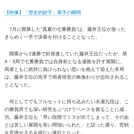
【映像】「歴史的妙手」着手の瞬間
7月に開幕した“真夏の七番勝負”は、藤井王位が放った
きらめく一手で決着を付けることとなった。
開幕から3連勝で好発進していた藤井王位だったが、第
4・5局で七番勝負では自身初となる連敗を許す展開に。
両者ともに絶対に負けられない思いを抱えて迎えた本局
は、藤井王位の先手で両者得意の角換わりが志向されるこ
ととなった。
何としてでもフルセットに持ち込みたい永瀬九段は、こ
の勝負所でも深い研究をぶつけてペースを握ることに成
功。藤井王位も「早い段階でミスが出てしまって、そのあ
とは苦しい展開を長い間強いられた」と語った通り、苦戦
を意識せざるを得ない進行となった。