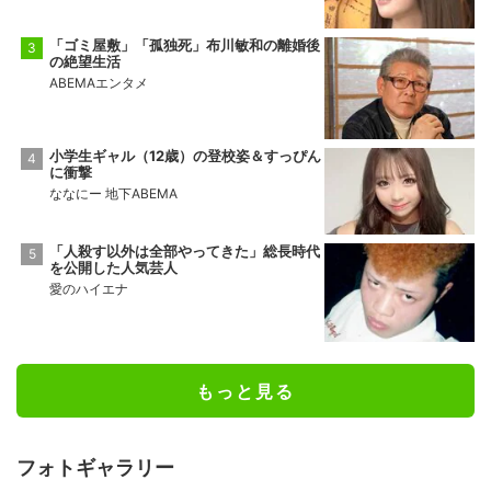
「ゴミ屋敷」「孤独死」布川敏和の離婚後
の絶望生活
ABEMAエンタメ
小学生ギャル（12歳）の登校姿＆すっぴん
に衝撃
ななにー 地下ABEMA
「人殺す以外は全部やってきた」総長時代
を公開した人気芸人
愛のハイエナ
もっと見る
フォトギャラリー