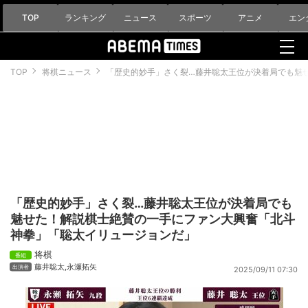
TOP
ランキング
ニュース
スポーツ
アニメ
エン
TOP
将棋ニュース
「歴史的妙手」さく裂…藤井聡太王位が決着局でも魅
「歴史的妙手」さく裂…藤井聡太王位が決着局でも
魅せた！解説棋士絶賛の一手にファン大興奮「北斗
神拳」「聡太イリュージョンだ」
将棋
藤井聡太
,
永瀬拓矢
2025/09/11 07:30