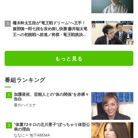
柵木幹太五段が“竜王戦ドリーム”へ王手！
服部慎一郎七段を攻め倒し快勝 藤井聡太竜
王への初挑戦へ前進／将棋・竜王戦挑決第1
局
もっと見る
番組ランキング
加護亜依、芸能人との“体の関係”を赤裸々
告白
愛のハイエナ
“体重72キロの北川景子”ぽっちゃり体型公
表の理由
ななにー 地下ABEMA