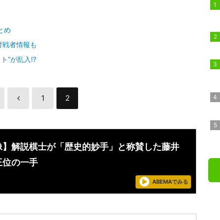
とめ
 対戦者情報も
”が乱入!?
1
2
像】解説棋士が「歴史的妙手」と称賛した藤井
王位の一手
ABEMAでみる