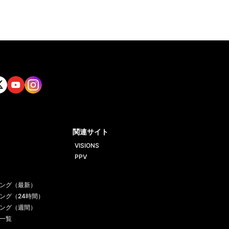
tt
Yout
Insta
ube
gram
関連サイト
VISIONS
PPV
ング（最新）
ング（24時間）
ング（週間）
一覧