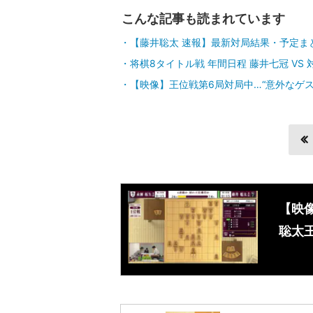
こんな記事も読まれています
【藤井聡太 速報】最新対局結果・予定ま
将棋8タイトル戦 年間日程 藤井七冠 VS
【映像】王位戦第6局対局中…“意外なゲスト
【映
聡太