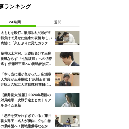
事ランキング
24時間
週間
太ももを殴打…藤井聡太六冠が逆
転負けで見せた無念の表情 珍しい
表情に「久しぶりに見たガック
し」「すごいため息」の声
藤井聡太六冠、大逆転負けで王座
挑戦ならず 「七冠復帰」への切符
逃す 伊藤匠王座への挑戦者は広瀬
章人九段に決定
「本っ当に運が良かった」広瀬章
人九段が王座挑戦！“絶対王者”藤
井聡太六冠に大逆転勝利 前日には
「子どもとケンカした」パパの顔
も
【藤井聡太 速報】2026年最新の
対局結果・次戦予定まとめ｜リア
ルタイム更新
「急所を突かれすぎている」藤井
聡太竜王・名人が優位に立ち白熱
の最終盤へ！挑戦権獲得なるか、