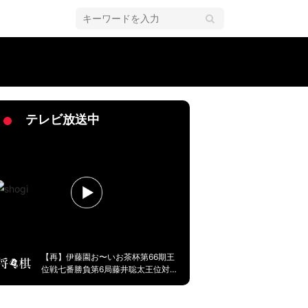
北斗神拳」「聡太イリュージョンだ」
2ページ目
テレビ放送中
【再】伊藤園お〜いお茶杯第66期王
位戦七番勝負第6局藤井聡太王位対永
瀬拓矢九段