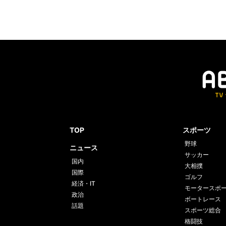
TOP
スポーツ
野球
ニュース
サッカー
国内
大相撲
国際
ゴルフ
経済・IT
モータースポ
政治
ボートレース
話題
スポーツ総合
格闘技