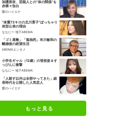
加護亜依、芸能人との“体の関係”を
赤裸々告白
愛のハイエナ
“体重72キロの北川景子”ぽっちゃり
体型公表の理由
ななにー 地下ABEMA
「ゴミ屋敷」「孤独死」布川敏和の
離婚後の絶望生活
ABEMAエンタメ
小学生ギャル（12歳）の登校姿＆す
っぴんに衝撃
ななにー 地下ABEMA
「人殺す以外は全部やってきた」総
長時代を公開した人気芸人
愛のハイエナ
もっと見る