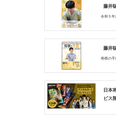
藤井
令和５年
藤井
将棋の手
日本
ビス