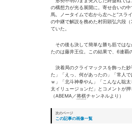
形勢不明のまま突入した終盤戦では
の構想力が光る展開に。寄せ合いの中
馬。ノータイムで右から左へと“スラ
の中継で解説を務めた村田顕弘六段（
ていた。
その後も決して簡単な勝ち筋ではな
たのは藤井王位。この結果で、6連覇
決着局のクライマックスを飾った妙
た」「えっ、何があったの」「常人で
ｗ」「北斗神拳やん」「こんなん聡太
太イリュージョンだ」とコメントが押
（ABEMA／
将棋
チャンネルより）
この記事の画像一覧