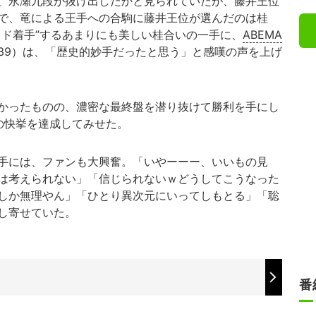
、永瀬九段が抜け出したかと見られていたが、藤井王位
で、竜による王手への合駒に藤井王位が選んだのは桂
イド着手”するあまりにも美しい桂合いの一手に、
ABEMA
39）は、「歴史的妙手だったと思う」と感嘆の声を上げ
かったものの、濃密な最終盤を潜り抜けて勝利を手にし
の快挙を達成してみせた。
手には、ファンも大興奮。「いやーーー、いいもの見
は考えられない」「信じられないｗどうしてこうなった
しか無理やん」「ひとり異次元にいってしもとる」「聡
し寄せていた。
番