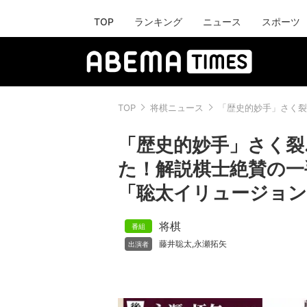
TOP
ランキング
ニュース
スポーツ
TOP
将棋ニュース
「歴史的妙手」さく裂
「歴史的妙手」さく裂
た！解説棋士絶賛の一
「聡太イリュージョン
将棋
藤井聡太
永瀬拓矢
,