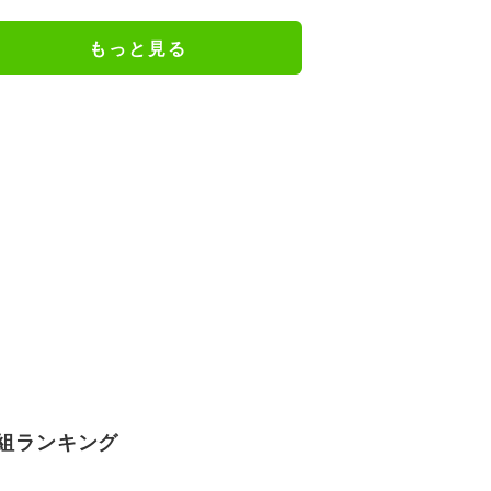
広瀬章人九段が粘るか／将棋・王
座戦
もっと見る
組ランキング