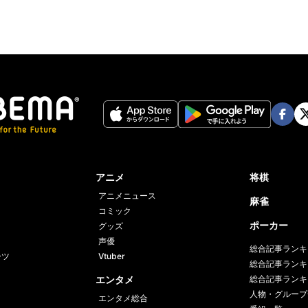
Face
Twi
book
er
アニメ
将棋
アニメニュース
麻雀
コミック
ポーカー
グッズ
声優
総合記事ランキ
ーツ
Vtuber
総合記事ランキ
エンタメ
総合記事ランキ
人物・グループ
エンタメ総合