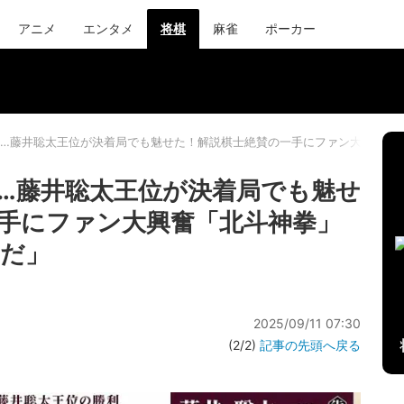
アニメ
エンタメ
将棋
麻雀
ポーカー
…藤井聡太王位が決着局でも魅せた！解説棋士絶賛の一手にファン大興奮「
…藤井聡太王位が決着局でも魅せ
手にファン大興奮「北斗神拳」
だ」
2025/09/11 07:30
(2/2)
記事の先頭へ戻る