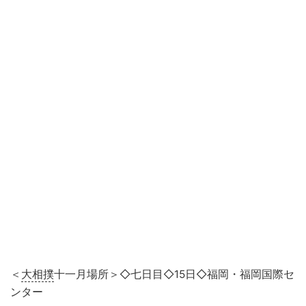
＜
大相撲
十一月場所＞◇七日目◇15日◇福岡・福岡国際セ
ンター