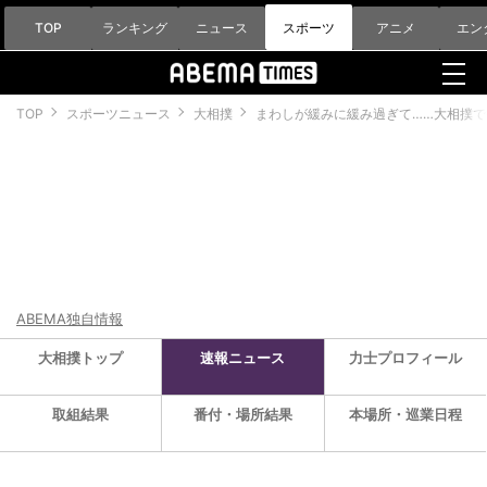
TOP
ランキング
ニュース
スポーツ
アニメ
エン
TOP
スポーツニュース
大相撲
まわしが緩みに緩み過ぎて……大相撲
ABEMA独自情報
大相撲トップ
速報ニュース
力士プロフィール
取組結果
番付・場所結果
本場所・巡業日程