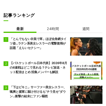
前頭2
前頭3
◯
押し出し
●
豪ノ山
平戸海
7勝8敗
4勝11敗
記事ランキング
前頭9
前頭4
●
突き出し
◯
翔猿
一山本
最新
24時間
週間
5勝10敗
6勝9敗
「とんでもない衣装で草」ほぼ全身網タイ
前頭5
前頭12
●
突き出し
◯
ツ姿…ラテン系美女レスラーの電撃復帰が
宇良
阿炎
話題「えらいセクシー」
5勝10敗
7勝8敗
前頭15
前頭5
●
押し出し
◯
阿武剋
欧勝馬
【バスケットボール日本代表】2026年8月
4勝11敗
7勝8敗
の6連戦はどこで見れる？テレビ放送・ネ
ット配信まとめ 招集メンバーも解説
前頭6
前頭16
◯
寄り切り
●
正代
大青山
5勝10敗
6勝9敗
「下はビキニ」サーファー美女レスラー、
颯爽と援軍に駆け付けるも“チラ見せ”ダウ
前頭7
前頭13
◯
押し出し
●
ン…衝撃の結末にファン騒然
琴栄峰
尊富士
11勝4敗
10勝5敗