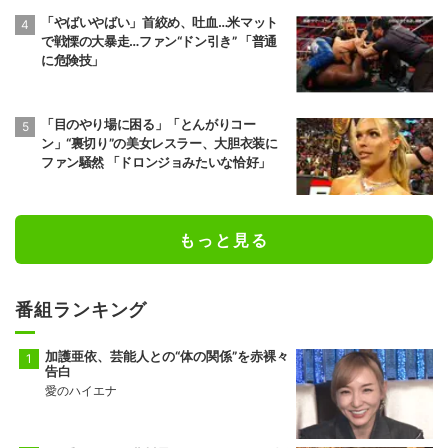
「やばいやばい」首絞め、吐血…米マット
前頭10
前頭7
●
押し出し
◯
で戦慄の大暴走…ファン“ドン引き” 「普通
朝乃山
高安
に危険技」
9勝6敗
11勝4敗
前頭8
前頭12
●
寄り切り
◯
若元春
朝白龍
「目のやり場に困る」「とんがりコー
6勝9敗
7勝8敗
ン」“裏切り”の美女レスラー、大胆衣装に
ファン騒然 「ドロンジョみたいな恰好」
前頭14
前頭8
●
寄り倒し
◯
獅司
狼雅
10勝5敗
9勝6敗
もっと見る
前頭9
前頭16
●
送り出し
◯
藤凌駕
朝紅龍
10勝5敗
9勝6敗
番組ランキング
前頭13
前頭10
◯
押し出し
●
錦富士
千代翔馬
加護亜依、芸能人との“体の関係”を赤裸々
10勝5敗
5勝10敗
告白
愛のハイエナ
前頭14
前頭11
◯
寄り切り
●
金峰山
御嶽海
9勝6敗
2勝13敗