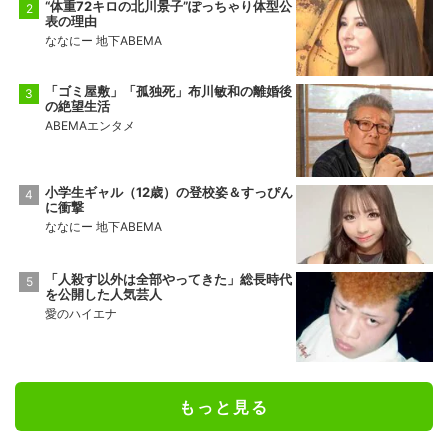
“体重72キロの北川景子”ぽっちゃり体型公
表の理由
十両2
前頭15
●
押し出し
◯
ななにー 地下ABEMA
佐田の海
一意
5勝10敗
5勝10敗
「ゴミ屋敷」「孤独死」布川敏和の離婚後
の絶望生活
ABEMAエンタメ
小学生ギャル（12歳）の登校姿＆すっぴん
に衝撃
ななにー 地下ABEMA
「人殺す以外は全部やってきた」総長時代
を公開した人気芸人
愛のハイエナ
もっと見る