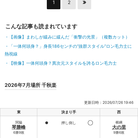
1
2
こんな記事も読まれています
【画像】まわしが緩みに緩んだ「衝撃の光景」（複数カット）
「一体何頭身？」身長186センチの“抜群スタイル”ロン毛力士に
熱視線
【映像】一体何頭身？異次元スタイルを誇るロン毛力士
2026年7月場所 千秋楽
更新日時：2026/07/26 19:46
東
決まり手
西
関脇
横綱
●
押し倒し
◯
琴勝峰
大の里
6勝9敗
9勝6敗