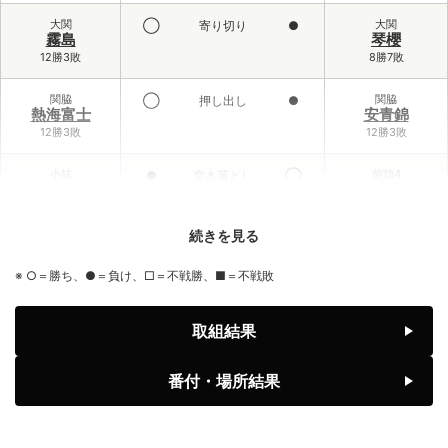
大関
大関
◯
寄り切り
●
霧島
琴櫻
12勝3敗
8勝7敗
関脇
関脇
◯
押し出し
●
熱海富士
安青錦
12勝3敗
12勝3敗
小結
前頭4
●
突き落とし
◯
義ノ富士
大栄翔
6勝9敗
10勝5敗
続きを見る
前頭3
小結
◯
寄り倒し
●
伯乃富士
王鵬
※ ○＝勝ち、●＝負け、□＝不戦勝、■＝不戦敗
9勝6敗
2勝13敗
前頭1
前頭6
◯
寄り切り
●
取組結果
藤ノ川
藤青雲
8勝7敗
7勝8敗
番付・場所結果
前頭2
前頭1
◯
引っ掛け
●
美ノ海
隆の勝
7勝8敗
6勝9敗