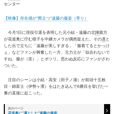
センター
【映像】存在感が“際立つ”遠藤の服姿（寄り）
今月1日に現役引退を表明した元小結・遠藤の北
陣
親方
が花道奥に佇む様子を中継カメラが偶然捉えた。その
凛
と
した出で立ちに「遠藤が美しすぎる」「服着てるとかっけ
ぇ」などファンが興奮した一方、元力士が「似合わないで
すね、服が（笑）」とポツリ。思わぬ反応にファンがざわ
ついた。
注目のシーンは小結・高安（田子ノ浦）が前頭十五枚
目・錦富士（伊勢ヶ濱）をはたき込んで6勝目を挙げた一
番の直後に起こった。
花道奥に“凛とした”遠藤の服姿