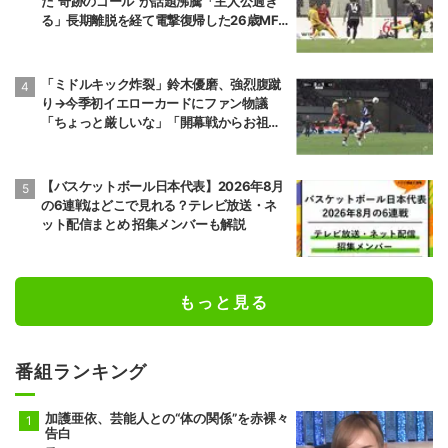
た“奇跡のゴール”が話題沸騰「主人公過ぎ
前頭7
前頭13
◯
押し出し
●
る」長期離脱を経て電撃復帰した26歳MF
琴栄峰
尊富士
の鮮烈弾に「涙出てきた」
11勝4敗
10勝5敗
「ミドルキック炸裂」鈴木優磨、強烈腹蹴
前頭10
前頭7
●
押し出し
◯
り→今季初イエローカードにファン物議
朝乃山
高安
「ちょっと厳しいな」「開幕戦からお祖母
9勝6敗
11勝4敗
様に怒られる」
前頭8
前頭12
●
寄り切り
◯
若元春
朝白龍
【バスケットボール日本代表】2026年8月
6勝9敗
7勝8敗
の6連戦はどこで見れる？テレビ放送・ネ
ット配信まとめ 招集メンバーも解説
前頭14
前頭8
●
寄り倒し
◯
獅司
狼雅
10勝5敗
9勝6敗
もっと見る
前頭9
前頭16
●
送り出し
◯
藤凌駕
朝紅龍
10勝5敗
9勝6敗
番組ランキング
前頭13
前頭10
◯
押し出し
●
錦富士
千代翔馬
加護亜依、芸能人との“体の関係”を赤裸々
10勝5敗
5勝10敗
告白