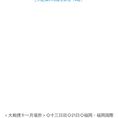
＜
大相撲
十一月場所＞◇十三日目◇21日◇福岡・福岡国際