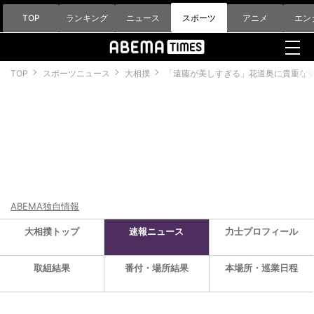
TOP
ランキング
ニュース
スポーツ
アニメ
エン
TOP
スポーツニュース
大相撲
「遠藤が美しすぎる」花道奥に貴重な
ABEMA独自情報
大相撲トップ
速報ニュース
力士プロフィール
取組結果
番付・場所結果
本場所・巡業日程