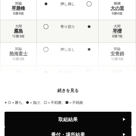
関脇
横綱
●
押し倒し
◯
琴勝峰
大の里
6勝9敗
9勝6敗
大関
大関
◯
寄り切り
●
霧島
琴櫻
12勝3敗
8勝7敗
関脇
関脇
◯
押し出し
●
熱海富士
安青錦
12勝3敗
12勝3敗
小結
前頭4
●
突き落とし
◯
義ノ富士
大栄翔
6勝9敗
10勝5敗
続きを見る
前頭3
小結
◯
寄り倒し
●
伯乃富士
王鵬
※ ○＝勝ち、●＝負け、□＝不戦勝、■＝不戦敗
9勝6敗
2勝13敗
前頭1
前頭6
◯
寄り切り
●
取組結果
藤ノ川
藤青雲
8勝7敗
7勝8敗
番付・場所結果