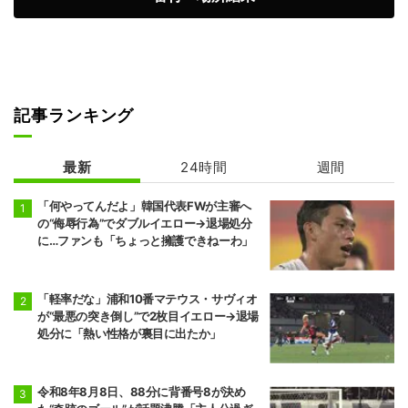
前頭2
前頭1
◯
引っ掛け
●
美ノ海
隆の勝
7勝8敗
6勝9敗
前頭2
前頭3
◯
押し出し
●
豪ノ山
平戸海
7勝8敗
4勝11敗
記事ランキング
前頭9
前頭4
●
突き出し
◯
翔猿
一山本
最新
24時間
週間
5勝10敗
6勝9敗
「何やってんだよ」韓国代表FWが主審へ
前頭5
前頭12
●
突き出し
◯
の“侮辱行為”でダブルイエロー→退場処分
宇良
阿炎
に…ファンも「ちょっと擁護できねーわ」
5勝10敗
7勝8敗
前頭15
前頭5
●
押し出し
◯
阿武剋
欧勝馬
「軽率だな」浦和10番マテウス・サヴィオ
4勝11敗
7勝8敗
が“最悪の突き倒し”で2枚目イエロー→退場
処分に「熱い性格が裏目に出たか」
前頭6
前頭16
◯
寄り切り
●
正代
大青山
5勝10敗
6勝9敗
令和8年8月8日、88分に背番号8が決め