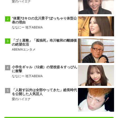
愛のハイエナ
前頭14
前頭11
◯
寄り切り
●
金峰山
御嶽海
9勝6敗
2勝13敗
“体重72キロの北川景子”ぽっちゃり体型公
表の理由
十両2
前頭15
●
押し出し
◯
ななにー 地下ABEMA
佐田の海
一意
5勝10敗
5勝10敗
「ゴミ屋敷」「孤独死」布川敏和の離婚後
の絶望生活
ABEMAエンタメ
小学生ギャル（12歳）の登校姿＆すっぴん
に衝撃
ななにー 地下ABEMA
「人殺す以外は全部やってきた」総長時代
を公開した人気芸人
愛のハイエナ