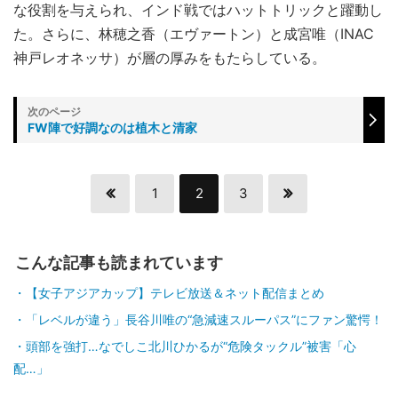
な役割を与えられ、インド戦ではハットトリックと躍動し
た。さらに、林穂之香（エヴァートン）と成宮唯（INAC
神戸レオネッサ）が層の厚みをもたらしている。
FW陣で好調なのは植木と清家
1
2
3
こんな記事も読まれています
【女子アジアカップ】テレビ放送＆ネット配信まとめ
「レベルが違う」長谷川唯の“急減速スルーパス”にファン驚愕！
頭部を強打…なでしこ北川ひかるが“危険タックル”被害「心
配…」