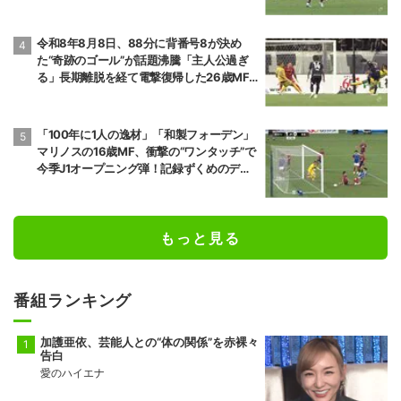
様に怒られる」
令和8年8月8日、88分に背番号8が決め
た“奇跡のゴール”が話題沸騰「主人公過ぎ
る」長期離脱を経て電撃復帰した26歳MF
の鮮烈弾に「涙出てきた」
「100年に1人の逸材」「和製フォーデン」
マリノスの16歳MF、衝撃の“ワンタッチ”で
今季J1オープニング弾！記録ずくめのデビ
ュー戦初ゴールに「歴史を作りよった」
もっと見る
番組ランキング
加護亜依、芸能人との“体の関係”を赤裸々
告白
愛のハイエナ