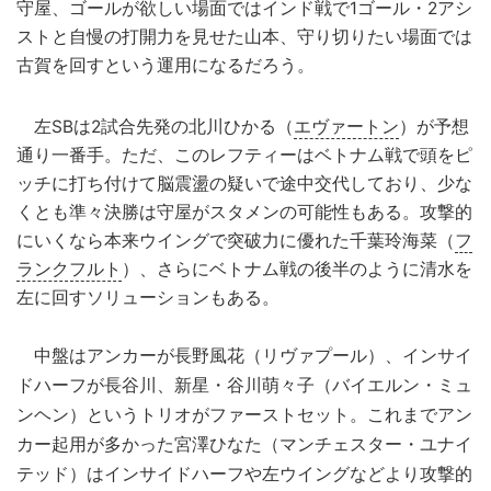
守屋、ゴールが欲しい場面ではインド戦で1ゴール・2アシ
ストと自慢の打開力を見せた山本、守り切りたい場面では
古賀を回すという運用になるだろう。
左SBは2試合先発の北川ひかる（
エヴァートン
）が予想
通り一番手。ただ、このレフティーはベトナム戦で頭をピ
ッチに打ち付けて脳震盪の疑いで途中交代しており、少な
くとも準々決勝は守屋がスタメンの可能性もある。攻撃的
にいくなら本来ウイングで突破力に優れた千葉玲海菜（
フ
ランクフルト
）、さらにベトナム戦の後半のように清水を
左に回すソリューションもある。
中盤はアンカーが長野風花（リヴァプール）、インサイ
ドハーフが長谷川、新星・谷川萌々子（バイエルン・ミュ
ンヘン）というトリオがファーストセット。これまでアン
カー起用が多かった宮澤ひなた（マンチェスター・ユナイ
テッド）はインサイドハーフや左ウイングなどより攻撃的