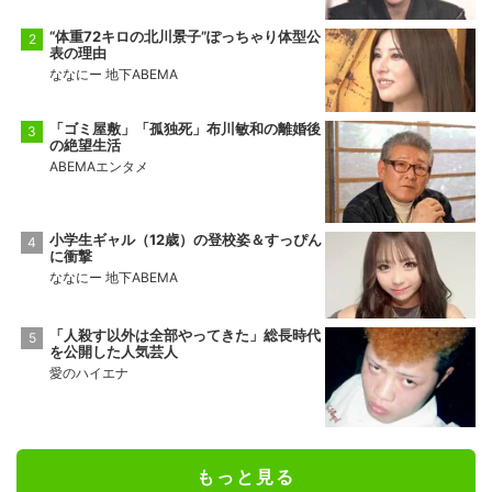
“体重72キロの北川景子”ぽっちゃり体型公
表の理由
ななにー 地下ABEMA
「ゴミ屋敷」「孤独死」布川敏和の離婚後
の絶望生活
ABEMAエンタメ
小学生ギャル（12歳）の登校姿＆すっぴん
に衝撃
ななにー 地下ABEMA
「人殺す以外は全部やってきた」総長時代
を公開した人気芸人
愛のハイエナ
もっと見る