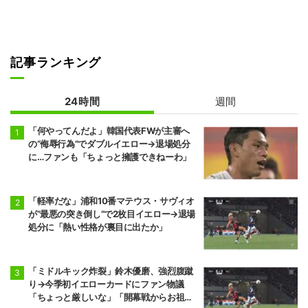
記事ランキング
24時間
週間
「何やってんだよ」韓国代表FWが主審へ
の“侮辱行為”でダブルイエロー→退場処分
に…ファンも「ちょっと擁護できねーわ」
「軽率だな」浦和10番マテウス・サヴィオ
が“最悪の突き倒し”で2枚目イエロー→退場
処分に「熱い性格が裏目に出たか」
「ミドルキック炸裂」鈴木優磨、強烈腹蹴
り→今季初イエローカードにファン物議
「ちょっと厳しいな」「開幕戦からお祖母