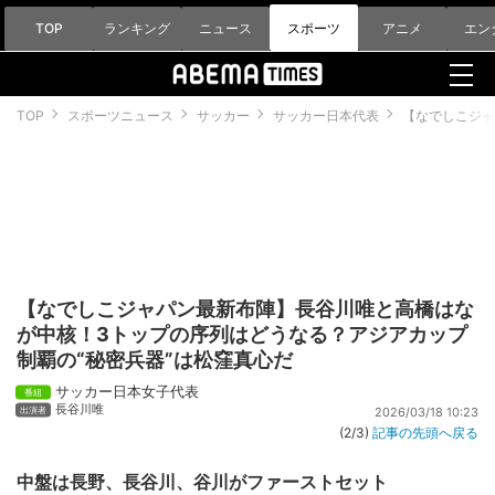
TOP
ランキング
ニュース
スポーツ
アニメ
エン
TOP
スポーツニュース
サッカー
サッカー日本代表
【なでしこジャ
【なでしこジャパン最新布陣】長谷川唯と高橋はな
が中核！3トップの序列はどうなる？アジアカップ
制覇の“秘密兵器”は松窪真心だ
サッカー日本女子代表
長谷川唯
2026/03/18 10:23
(2/3)
記事の先頭へ戻る
中盤は長野、長谷川、谷川がファーストセット