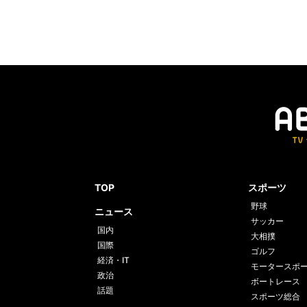
TOP
スポーツ
野球
ニュース
サッカー
国内
大相撲
国際
ゴルフ
経済・IT
モータースポ
政治
ボートレース
話題
スポーツ総合