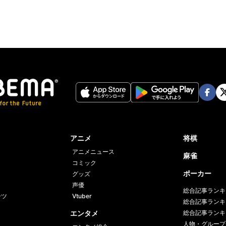
Face
Twi
book
er
アニメ
将棋
アニメニュース
麻雀
コミック
ポーカー
グッズ
声優
総合記事ランキ
ーツ
Vtuber
総合記事ランキ
エンタメ
総合記事ランキ
人物・グループ