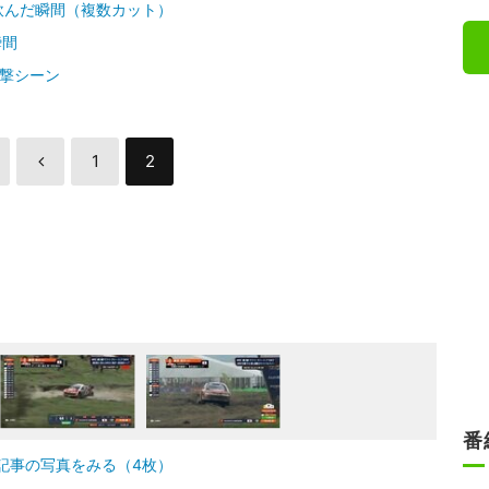
飲んだ瞬間（複数カット）
瞬間
撃シーン
1
2
番
記事の写真をみる（4枚）