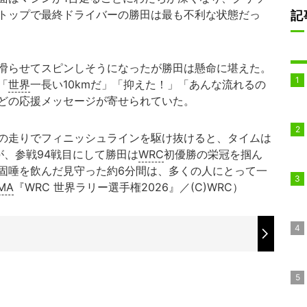
トップで最終ドライバーの勝田は最も不利な状態だっ
記
滑らせてスピンしそうになったが勝田は懸命に堪えた。
「
世界
一長い10kmだ」「抑えた！」「あんな流れるの
どの応援メッセージが寄せられていた。
の走りでフィニッシュラインを駆け抜けると、タイムは
たが、参戦94戦目にして勝田は
WRC
初優勝の栄冠を掴ん
固唾を飲んだ見守った約6分間は、多くの人にとって一
MA
『WRC 世界ラリー選手権2026』／(C)WRC）