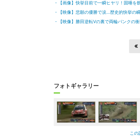
【画像】快挙目前で一瞬ヒヤリ！固唾を
【映像】悲願の優勝で涙…歴史的快挙の
【映像】勝田逆転Vの裏で両輪パンクの衝
フォトギャラリー
この