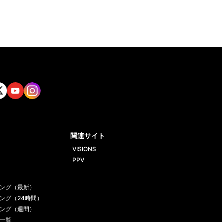
tt
Yout
Insta
ube
gram
関連サイト
VISIONS
PPV
ング（最新）
ング（24時間）
ング（週間）
一覧