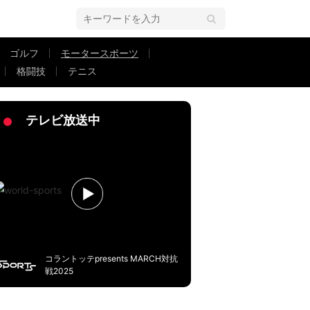
ゴルフ
モータースポーツ
格闘技
テニス
い10km”が話題「耐えた」「抑えた」一瞬ヒヤリ…固唾を飲んだ5分56秒
テレビ放送中
コラントッテpresents MARCH対抗
戦2025