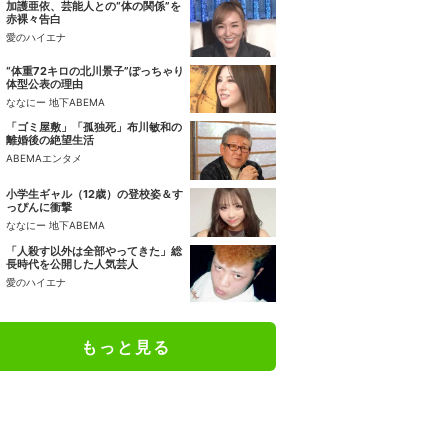
加護亜依、芸能人との“体の関係”を
赤裸々告白
愛のハイエナ
“体重72キロの北川景子”ぽっちゃり
体型公表の理由
ななにー 地下ABEMA
「ゴミ屋敷」「孤独死」布川敏和の
離婚後の絶望生活
ABEMAエンタメ
小学生ギャル（12歳）の登校姿＆す
っぴんに衝撃
ななにー 地下ABEMA
「人殺す以外は全部やってきた」総
長時代を公開した人気芸人
愛のハイエナ
もっと見る