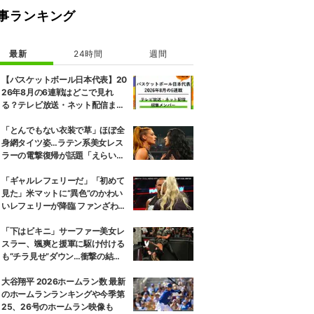
事ランキング
最新
24時間
週間
【バスケットボール日本代表】20
26年8月の6連戦はどこで見れ
る？テレビ放送・ネット配信まと
め 招集メンバーも解説
「とんでもない衣装で草」ほぼ全
身網タイツ姿…ラテン系美女レス
ラーの電撃復帰が話題「えらいセ
クシー」
「ギャルレフェリーだ」「初めて
見た」米マットに“異色”のかわい
いレフェリーが降臨 ファンざわめ
き
「下はビキニ」サーファー美女レ
スラー、颯爽と援軍に駆け付ける
も“チラ見せ”ダウン…衝撃の結末
にファン騒然
大谷翔平 2026ホームラン数 最新
のホームランランキングや今季第
25、26号のホームラン映像も