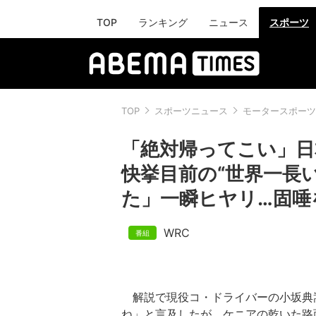
TOP
ランキング
ニュース
スポーツ
TOP
スポーツニュース
モータースポーツ
「絶対帰ってこい」日
快挙目前の“世界一長い
た」一瞬ヒヤリ…固唾
WRC
解説で現役コ・ドライバーの小坂典
ね」と言及したが、ケニアの乾いた路