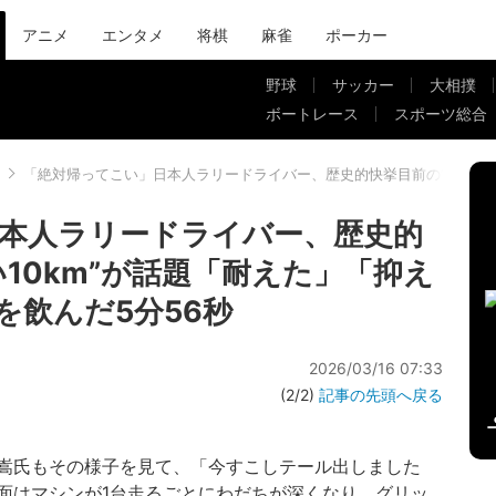
アニメ
エンタメ
将棋
麻雀
ポーカー
野球
サッカー
大相撲
ボートレース
スポーツ総合
「絶対帰ってこい」日本人ラリードライバー、歴史的快挙目前の“世界一長
本人ラリードライバー、歴史的
10km”が話題「耐えた」「抑え
を飲んだ5分56秒
2026/03/16 07:33
(2/2)
記事の先頭へ戻る
嵩氏もその様子を見て、「今すこしテール出しました
面はマシンが1台走るごとにわだちが深くなり、グリッ