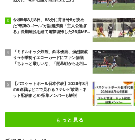
前頭6
前頭16
◯
寄り切り
●
正代
大青山
5勝10敗
6勝9敗
令和8年8月8日、88分に背番号8が決め
た“奇跡のゴール”が話題沸騰「主人公過ぎ
前頭7
前頭13
◯
押し出し
●
る」長期離脱を経て電撃復帰した26歳MF
琴栄峰
尊富士
の鮮烈弾に「涙出てきた」
11勝4敗
10勝5敗
「ミドルキック炸裂」鈴木優磨、強烈腹蹴
前頭10
前頭7
●
押し出し
◯
り→今季初イエローカードにファン物議
朝乃山
高安
「ちょっと厳しいな」「開幕戦からお祖母
9勝6敗
11勝4敗
様に怒られる」
前頭8
前頭12
●
寄り切り
◯
若元春
朝白龍
【バスケットボール日本代表】2026年8月
6勝9敗
7勝8敗
の6連戦はどこで見れる？テレビ放送・ネ
ット配信まとめ 招集メンバーも解説
前頭14
前頭8
●
寄り倒し
◯
獅司
狼雅
10勝5敗
9勝6敗
もっと見る
前頭9
前頭16
●
送り出し
◯
藤凌駕
朝紅龍
10勝5敗
9勝6敗