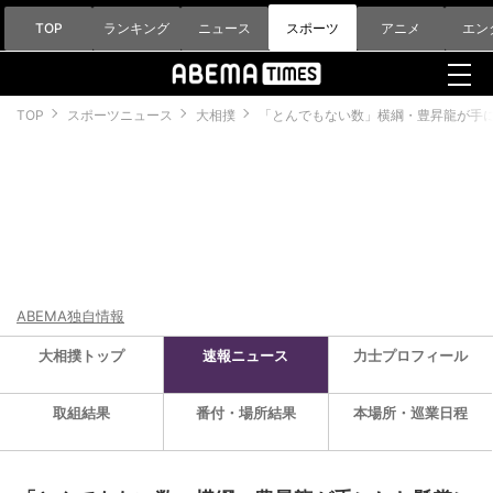
TOP
ランキング
ニュース
スポーツ
アニメ
エン
TOP
スポーツニュース
大相撲
「とんでもない数」横綱・豊昇龍が手
ABEMA独自情報
大相撲トップ
速報ニュース
力士プロフィール
取組結果
番付・場所結果
本場所・巡業日程