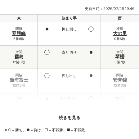
更新日時：2026/07/26 19:46
東
決まり手
西
関脇
横綱
●
押し倒し
◯
琴勝峰
大の里
6勝9敗
9勝6敗
大関
大関
◯
寄り切り
●
霧島
琴櫻
12勝3敗
8勝7敗
関脇
関脇
◯
押し出し
●
熱海富士
安青錦
12勝3敗
12勝3敗
小結
前頭4
●
突き落とし
◯
義ノ富士
大栄翔
6勝9敗
10勝5敗
続きを見る
前頭3
小結
◯
寄り倒し
●
伯乃富士
王鵬
※ ○＝勝ち、●＝負け、□＝不戦勝、■＝不戦敗
9勝6敗
2勝13敗