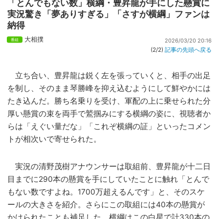
「とんでもない数」横綱・豊昇龍が手にした懸賞に
実況驚き「夢ありすぎる」「さすが横綱」ファンは
納得
大相撲
2026/03/20 20:16
(2/2)
記事の先頭へ戻る
立ち合い、豊昇龍は鋭く左を張っていくと、相手の出足
を制し、そのまま琴勝峰を抑え込むようにして鮮やかには
たき込んだ。勝ち名乗りを受け、軍配の上に乗せられた分
厚い懸賞の束を両手で鷲掴みにする横綱の姿に、視聴者か
らは「えぐい量だな」「これぞ横綱の証」といったコメン
トが相次いで寄せられた。
実況の清野茂樹アナウンサーは取組前、豊昇龍が十二日
目までに290本の懸賞を手にしていたことに触れ「とんで
もない数ですよね。1700万超えるんです」と、そのスケ
ールの大きさを紹介。さらにこの取組には40本の懸賞が
かけられたことも補足した。横綱はこの白星で計330本の