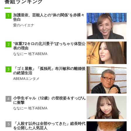
番組ランキング
前頭13
前頭10
◯
押し出し
●
錦富士
千代翔馬
加護亜依、芸能人との“体の関係”を赤裸々
10勝5敗
5勝10敗
告白
愛のハイエナ
前頭14
前頭11
◯
寄り切り
●
金峰山
御嶽海
9勝6敗
2勝13敗
“体重72キロの北川景子”ぽっちゃり体型公
表の理由
十両2
前頭15
●
押し出し
◯
ななにー 地下ABEMA
佐田の海
一意
5勝10敗
5勝10敗
「ゴミ屋敷」「孤独死」布川敏和の離婚後
の絶望生活
ABEMAエンタメ
小学生ギャル（12歳）の登校姿＆すっぴん
に衝撃
ななにー 地下ABEMA
「人殺す以外は全部やってきた」総長時代
を公開した人気芸人