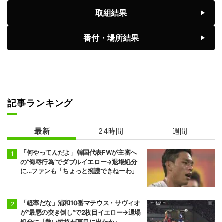
前頭1
前頭6
◯
寄り切り
●
取組結果
藤ノ川
藤青雲
8勝7敗
7勝8敗
番付・場所結果
前頭2
前頭1
◯
引っ掛け
●
美ノ海
隆の勝
7勝8敗
6勝9敗
前頭2
前頭3
◯
押し出し
●
豪ノ山
平戸海
7勝8敗
4勝11敗
記事ランキング
前頭9
前頭4
●
突き出し
◯
翔猿
一山本
最新
24時間
週間
5勝10敗
6勝9敗
「何やってんだよ」韓国代表FWが主審へ
前頭5
前頭12
●
突き出し
◯
の“侮辱行為”でダブルイエロー→退場処分
宇良
阿炎
に…ファンも「ちょっと擁護できねーわ」
5勝10敗
7勝8敗
前頭15
前頭5
●
押し出し
◯
阿武剋
欧勝馬
「軽率だな」浦和10番マテウス・サヴィオ
4勝11敗
7勝8敗
が“最悪の突き倒し”で2枚目イエロー→退場
処分に「熱い性格が裏目に出たか」