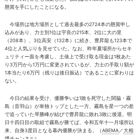
懸賞を手にしたことになる。
今場所は地方場所として過去最多の2724本の懸賞申し
込みがあり、力士別1位は宇良の215本、2位に大の里
（208本）、3位高安（132本）に続き、豊昇龍も123本で
4位と人気ぶりを見せていた。なお、昨年夏場所からセキ
ュリティー面を考慮し、土俵上で受け取る現金は1枚あた
り3万円から1万円に変更されているが、力士の手取り額が
1本当たり6万円（残りは後日振込）であることに変わりは
ない。
今日の結果を受け、優勝争いは1敗を死守した関脇・霧
島（音羽山）が単独トップとした一方、霧島を星一つの差
で追っていた琴勝峰が結びで豊昇龍に敗れ3敗に後退。明
日十四日目の取組で霧島が勝てば、令和五年十一月場所以
来、自身3度目となる幕内優勝が決まる。（
ABEMA
／
大相
撲
チャンネル）