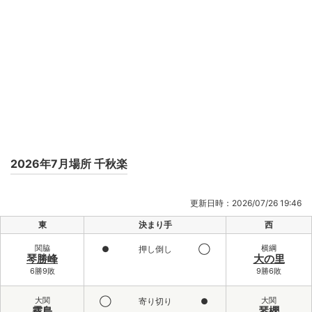
2026年7月場所 千秋楽
更新日時：2026/07/26 19:46
東
決まり手
西
関脇
横綱
●
押し倒し
◯
琴勝峰
大の里
6勝9敗
9勝6敗
大関
大関
◯
寄り切り
●
霧島
琴櫻