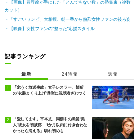
豪ノ山
平戸海
【画像】豊昇龍が手にした「とんでもない数」の懸賞束（複数
7勝8敗
4勝11敗
カット）
「すごいワンピ」大相撲、朝一番から熱烈女性ファンの後ろ姿
前頭9
前頭4
●
突き出し
◯
翔猿
一山本
【映像】女性ファンの“整った”応援スタイル
5勝10敗
6勝9敗
前頭5
前頭12
●
突き出し
◯
宇良
阿炎
5勝10敗
7勝8敗
記事ランキング
前頭15
前頭5
●
押し出し
◯
阿武剋
欧勝馬
最新
24時間
週間
4勝11敗
7勝8敗
「危うく放送事故」女子レスラー、禁断
前頭6
前頭16
◯
寄り切り
●
正代
大青山
の“衣装まくり上げ”暴挙に視聴者ざわつく
5勝10敗
6勝9敗
前頭7
前頭13
◯
押し出し
●
琴栄峰
尊富士
「愛してます」平本丈、同棲中の黒髪“美
11勝4敗
10勝5敗
人”彼女を初披露 「1か月以内に付き合わな
かったら消える」馴れ初めも
前頭10
前頭7
●
押し出し
◯