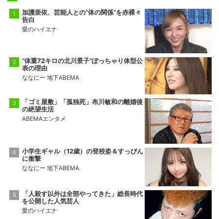
佐田の海
一意
5勝10敗
5勝10敗
加護亜依、芸能人との“体の関係”を赤裸々
告白
愛のハイエナ
“体重72キロの北川景子”ぽっちゃり体型公
表の理由
ななにー 地下ABEMA
「ゴミ屋敷」「孤独死」布川敏和の離婚後
の絶望生活
ABEMAエンタメ
小学生ギャル（12歳）の登校姿＆すっぴん
に衝撃
ななにー 地下ABEMA
「人殺す以外は全部やってきた」総長時代
を公開した人気芸人
愛のハイエナ