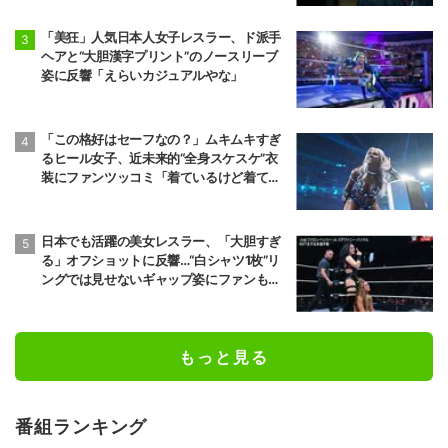
朝乃山
高安
9勝6敗
11勝4敗
「美狂」人気日本人女子レスラー、ド派手
ヘアと“大胆漢字プリント”のノースリーブ
前頭8
前頭12
●
寄り切り
◯
姿に反響「えらいカジュアルやな」
若元春
朝白龍
6勝9敗
7勝8敗
前頭14
前頭8
●
寄り倒し
◯
「この格好はセーフなの？」ムキムキすぎ
獅司
狼雅
るヒール女子、近未来的“全身スケスケ”衣
10勝5敗
9勝6敗
装にファンツッコミ「着ているけど着てい
ない感…」
前頭9
前頭16
●
送り出し
◯
藤凌駕
朝紅龍
日本でも活躍の美女レスラー、「大胆すぎ
10勝5敗
9勝6敗
る」オフショットに反響…“白シャツ1枚”リ
ングでは見せないギャップ姿にファンも興
前頭13
前頭10
◯
押し出し
●
奮
錦富士
千代翔馬
10勝5敗
5勝10敗
もっと見る
前頭14
前頭11
◯
寄り切り
●
金峰山
御嶽海
9勝6敗
2勝13敗
番組ランキング
十両2
前頭15
●
押し出し
◯