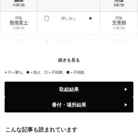
12勝3敗
8勝7敗
関脇
関脇
◯
押し出し
●
熱海富士
安青錦
12勝3敗
12勝3敗
小結
前頭4
●
突き落とし
◯
義ノ富士
大栄翔
6勝9敗
10勝5敗
続きを見る
前頭3
小結
◯
寄り倒し
●
伯乃富士
王鵬
※ ○＝勝ち、●＝負け、□＝不戦勝、■＝不戦敗
9勝6敗
2勝13敗
前頭1
前頭6
◯
寄り切り
●
取組結果
藤ノ川
藤青雲
8勝7敗
7勝8敗
番付・場所結果
前頭2
前頭1
◯
引っ掛け
●
美ノ海
隆の勝
7勝8敗
6勝9敗
こんな記事も読まれています
前頭2
前頭3
◯
押し出し
●