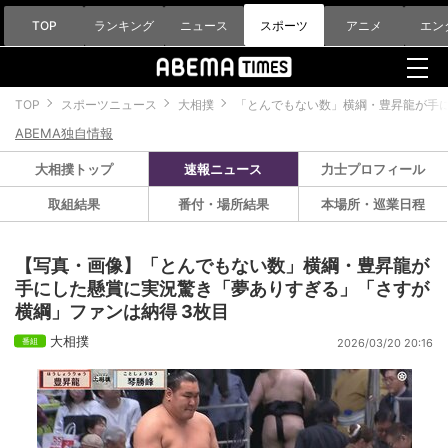
TOP
ランキング
ニュース
スポーツ
アニメ
エン
TOP
スポーツニュース
大相撲
「とんでもない数」横綱・豊昇龍が手
ABEMA独自情報
大相撲トップ
速報ニュース
力士プロフィール
取組結果
番付・場所結果
本場所・巡業日程
【写真・画像】「とんでもない数」横綱・豊昇龍が
手にした懸賞に実況驚き「夢ありすぎる」「さすが
横綱」ファンは納得 3枚目
大相撲
2026/03/20 20:16