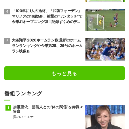
11勝4敗
10勝5敗
「100年に1人の逸材」「和製フォーデン」
前頭10
前頭7
●
押し出し
◯
マリノスの16歳MF、衝撃の“ワンタッチ”で
朝乃山
高安
今季J1オープニング弾！記録ずくめのデビ
9勝6敗
11勝4敗
ュー戦初ゴールに「歴史を作りよった」
前頭8
前頭12
●
寄り切り
◯
若元春
朝白龍
大谷翔平 2026ホームラン数 最新のホーム
6勝9敗
7勝8敗
ランランキングや今季第25、26号のホーム
ラン映像も
前頭14
前頭8
●
寄り倒し
◯
獅司
狼雅
10勝5敗
9勝6敗
もっと見る
前頭9
前頭16
●
送り出し
◯
藤凌駕
朝紅龍
10勝5敗
9勝6敗
番組ランキング
前頭13
前頭10
◯
押し出し
●
錦富士
千代翔馬
加護亜依、芸能人との“体の関係”を赤裸々
10勝5敗
5勝10敗
告白
愛のハイエナ
前頭14
前頭11
◯
寄り切り
●
金峰山
御嶽海