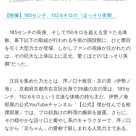
【映像】185センチ、152.6キロの「ほっそり美脚」
185センチの長身、そして150キロを超える堂々たる体
躯。幕下以下の取組が行われる午前の国技館に、ひと際目
を引く大型力士が登場。しかしファンの視線が注がれたの
は、その巨大な上体以上に足元。驚くほどの“ほっそり美
脚”だった。
注目を集めた力士とは、序ノ口十枚目・京の里（伊勢ノ
海）。京都府京都市右京区出身で29歳の京の里は、185セ
ンチ、152.6キロという立派な体格の持ち主だ。伊勢ノ海
部屋の公式YouTubeチャンネル「【公式】僕が住んでる相
撲部屋」では、プロ顔負けの料理の腕前を披露。さらに、
その穏やかな語り口と癒やし系のキャラクターで、序ノ口
ながら「京ちゃん」の愛称で親しまれる人気力士である。