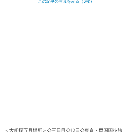
この記事の写真をみる（6枚）
＜
大相撲
五月場所＞◇三日目◇12日◇東京・両国国技館