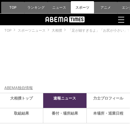
TOP
ランキング
ニュース
スポーツ
アニメ
エン
TOP
スポーツニュース
大相撲
「足が細すぎるよ」「お尻が小さい」1
ABEMA独自情報
大相撲トップ
速報ニュース
力士プロフィール
取組結果
番付・場所結果
本場所・巡業日程