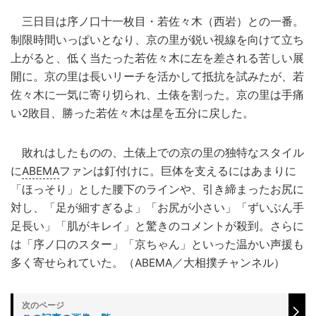
三日目は序ノ口十一枚目・若佐々木（西岩）との一番。
制限時間いっぱいとなり、京の里が鋭い視線を向けて立ち
上がると、低く当たった若佐々木に左を差される苦しい展
開に。京の里は長いリーチを活かして抵抗を試みたが、若
佐々木に一気に寄り切られ、土俵を割った。京の里は手痛
い2敗目、勝った若佐々木は星を五分に戻した。
敗れはしたものの、土俵上での京の里の独特なスタイル
に
ABEMA
ファンは釘付けに。巨体を支えるにはあまりに
「ほっそり」とした腰下のラインや、引き締まったお尻に
対し、「足が細すぎるよ」「お尻が小さい」「ずいぶん手
足長い」「肌がキレイ」と驚きのコメントが殺到。さらに
は「序ノ口のスター」「京ちゃん」といった温かい声援も
多く寄せられていた。（ABEMA／大相撲チャンネル）