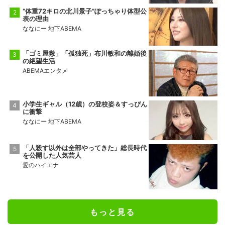
9勝6敗
2勝13敗
“体重72キロの北川景子”ぽっちゃり体型公
表の理由
十両2
前頭15
●
押し出し
◯
ななにー 地下ABEMA
佐田の海
一意
5勝10敗
5勝10敗
「ゴミ屋敷」「孤独死」布川敏和の離婚後
の絶望生活
ABEMAエンタメ
小学生ギャル（12歳）の登校姿＆すっぴん
に衝撃
ななにー 地下ABEMA
「人殺す以外は全部やってきた」総長時代
を公開した人気芸人
愛のハイエナ
もっと見る