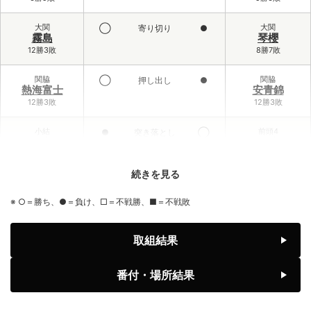
大関
大関
◯
寄り切り
●
霧島
琴櫻
12勝3敗
8勝7敗
関脇
関脇
◯
押し出し
●
熱海富士
安青錦
12勝3敗
12勝3敗
小結
前頭4
●
突き落とし
◯
義ノ富士
大栄翔
6勝9敗
10勝5敗
続きを見る
前頭3
小結
◯
寄り倒し
●
伯乃富士
王鵬
※ ○＝勝ち、●＝負け、□＝不戦勝、■＝不戦敗
9勝6敗
2勝13敗
前頭1
前頭6
◯
寄り切り
●
取組結果
藤ノ川
藤青雲
8勝7敗
7勝8敗
番付・場所結果
前頭2
前頭1
◯
引っ掛け
●
美ノ海
隆の勝
7勝8敗
6勝9敗