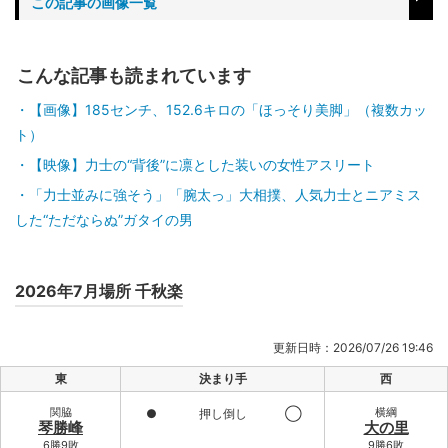
この記事の画像一覧
こんな記事も読まれています
【画像】185センチ、152.6キロの「ほっそり美脚」（複数カッ
ト）
【映像】力士の“背後”に凛とした装いの女性アスリート
「力士並みに強そう」「腕太っ」大相撲、人気力士とニアミス
した“ただならぬ”ガタイの男
2026年7月場所 千秋楽
更新日時：2026/07/26 19:46
東
決まり手
西
関脇
横綱
●
押し倒し
◯
琴勝峰
大の里
6勝9敗
9勝6敗