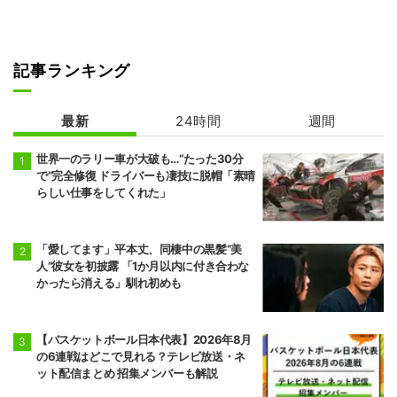
前頭2
前頭3
◯
押し出し
●
豪ノ山
平戸海
7勝8敗
4勝11敗
記事ランキング
前頭9
前頭4
●
突き出し
◯
翔猿
一山本
最新
24時間
週間
5勝10敗
6勝9敗
世界一のラリー車が大破も…“たった30分
前頭5
前頭12
●
突き出し
◯
で”完全修復 ドライバーも凄技に脱帽「素晴
宇良
阿炎
らしい仕事をしてくれた」
5勝10敗
7勝8敗
前頭15
前頭5
●
押し出し
◯
阿武剋
欧勝馬
「愛してます」平本丈、同棲中の黒髪“美
4勝11敗
7勝8敗
人”彼女を初披露 「1か月以内に付き合わな
かったら消える」馴れ初めも
前頭6
前頭16
◯
寄り切り
●
正代
大青山
5勝10敗
6勝9敗
【バスケットボール日本代表】2026年8月
の6連戦はどこで見れる？テレビ放送・ネ
前頭7
前頭13
◯
押し出し
●
ット配信まとめ 招集メンバーも解説
琴栄峰
尊富士