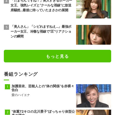
「たまらんですね！」美人すぎるポーカー
女王、強気レイズと“クールな視線”に放送
席騒然…最後に待っていたまさかの展開
「美人さん」「シビれますねえ…」最強ポ
ーカー女王、冷徹な視線で“圧”リアクショ
ンの瞬間
もっと見る
番組ランキング
加護亜依、芸能人との“体の関係”を赤裸々
告白
愛のハイエナ
“体重72キロの北川景子”ぽっちゃり体型公