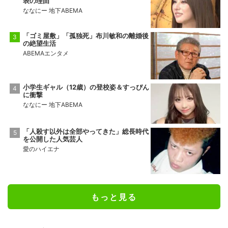
表の理由
ななにー 地下ABEMA
「ゴミ屋敷」「孤独死」布川敏和の離婚後
の絶望生活
ABEMAエンタメ
小学生ギャル（12歳）の登校姿＆すっぴん
に衝撃
ななにー 地下ABEMA
「人殺す以外は全部やってきた」総長時代
を公開した人気芸人
愛のハイエナ
もっと見る