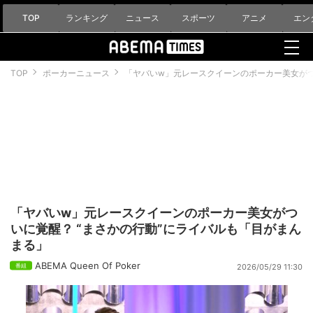
TOP
ランキング
ニュース
スポーツ
アニメ
エン
TOP
ポーカーニュース
「ヤバいw」元レースクイーンのポーカー美女がつ
「ヤバいw」元レースクイーンのポーカー美女がつ
いに覚醒？ “まさかの行動”にライバルも「目がまん
まる」
ABEMA Queen Of Poker
2026/05/29 11:30