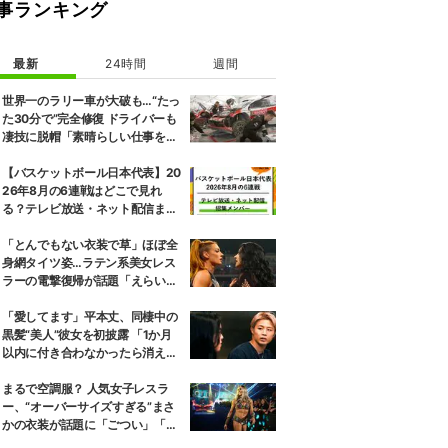
事ランキング
最新
24時間
週間
世界一のラリー車が大破も…“たっ
た30分で”完全修復 ドライバーも
凄技に脱帽「素晴らしい仕事をし
てくれた」
【バスケットボール日本代表】20
26年8月の6連戦はどこで見れ
る？テレビ放送・ネット配信まと
め 招集メンバーも解説
「とんでもない衣装で草」ほぼ全
身網タイツ姿…ラテン系美女レス
ラーの電撃復帰が話題「えらいセ
クシー」
「愛してます」平本丈、同棲中の
黒髪“美人”彼女を初披露 「1か月
以内に付き合わなかったら消え
る」馴れ初めも
まるで空調服？ 人気女子レスラ
ー、“オーバーサイズすぎる”まさ
かの衣装が話題に「ごつい」「肩
幅パッドすご」