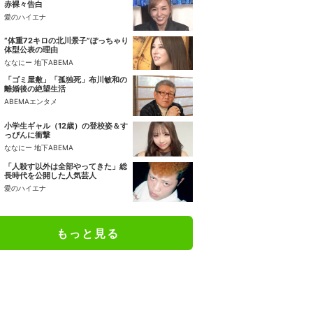
赤裸々告白
愛のハイエナ
“体重72キロの北川景子”ぽっちゃり
体型公表の理由
ななにー 地下ABEMA
「ゴミ屋敷」「孤独死」布川敏和の
離婚後の絶望生活
ABEMAエンタメ
小学生ギャル（12歳）の登校姿＆す
っぴんに衝撃
ななにー 地下ABEMA
「人殺す以外は全部やってきた」総
長時代を公開した人気芸人
愛のハイエナ
もっと見る