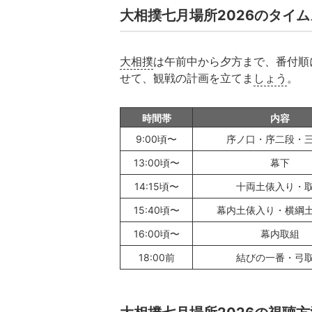
大相撲七月場所2026のタイ
大相撲
は午前中から夕方まで、番付順
せて、観戦の計画を立てま
しょう
。
時間帯
内容
9:00頃〜
序ノ口・序二段・
13:00頃〜
幕下
14:15頃〜
十両土俵入り・
15:40頃〜
幕内土俵入り・横綱
16:00頃〜
幕内取組
18:00前
結びの一番・弓