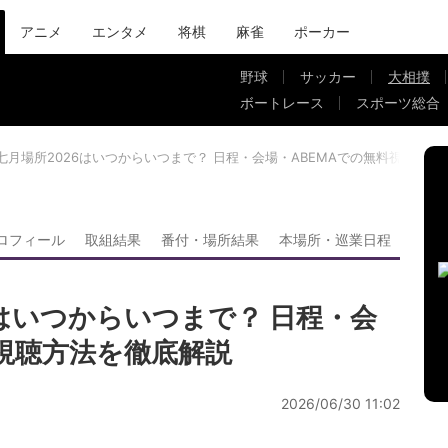
アニメ
エンタメ
将棋
麻雀
ポーカー
野球
サッカー
大相撲
ボートレース
スポーツ総合
七月場所2026はいつからいつまで？ 日程・会場・ABEMAでの無料視聴方法
ロフィール
取組結果
番付・場所結果
本場所・巡業日程
6はいつからいつまで？ 日程・会
料視聴方法を徹底解説
2026/06/30 11:02