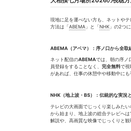
大相撲七月場所2026の視聴
現地に足を運べない方も、ネットやテ
方法は「
ABEMA
」と「
NHK
」の2つ
ABEMA（アベマ）：序ノ口から全取
ネット配信の
ABEMA
では、朝の序ノ
員登録をすることなく、
完全無料
で視
があれば、仕事の休憩中や移動中にも
NHK（地上波・BS）：伝統的な実況
テレビの大画面でじっくり楽しみたいな
から始まり、地上波の総合テレビへは
解説や、高画質な映像でじっくりと観