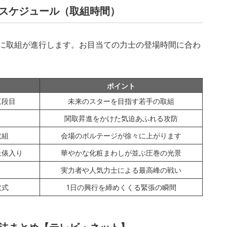
ムスケジュール（取組時間）
に取組が進行します。お目当ての力士の登場時間に合わ
ポイント
三段目
未来のスターを目指す若手の取組
関取昇進をかけた気迫あふれる攻防
取組
会場のボルテージが徐々に上がります
土俵入り
華やかな化粧まわしが並ぶ圧巻の光景
実力者や人気力士による最高峰の戦い
取式
1日の興行を締めくくる緊張の瞬間