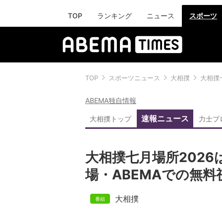
TOP
ランキング
ニュース
スポーツ
TOP
スポーツニュース
大相撲
大相撲
ABEMA独自情報
速報ニュース
大相撲トップ
力士プ
大相撲七月場所202
場・ABEMAでの無
大相撲