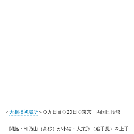
＜
大相撲初場所
＞◇九日目◇20日◇東京・両国国技館
関脇・
朝乃山
（高砂）が小結・大栄翔（追手風）を上手