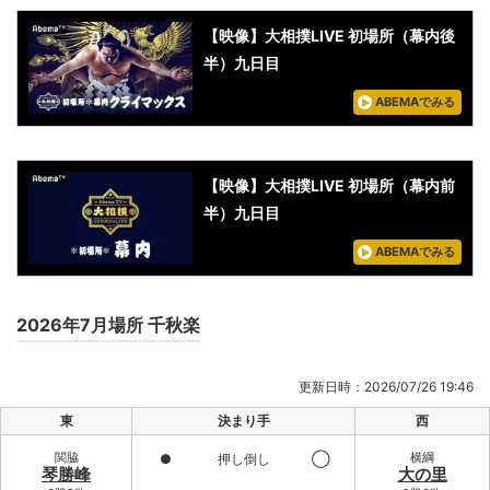
【映像】大相撲LIVE 初場所（幕内後
半）九日目
ABEMAでみる
【映像】大相撲LIVE 初場所（幕内前
半）九日目
ABEMAでみる
2026年7月場所 千秋楽
更新日時：2026/07/26 19:46
東
決まり手
西
関脇
横綱
●
押し倒し
◯
琴勝峰
大の里