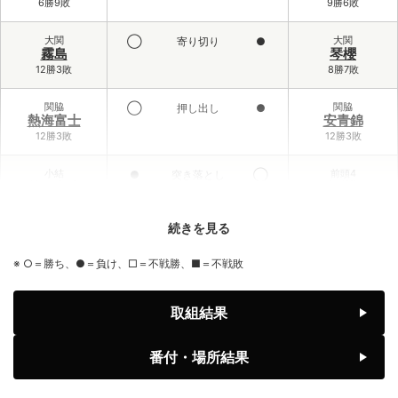
6勝9敗
9勝6敗
大関
大関
◯
寄り切り
●
霧島
琴櫻
12勝3敗
8勝7敗
関脇
関脇
◯
押し出し
●
熱海富士
安青錦
12勝3敗
12勝3敗
小結
前頭4
●
突き落とし
◯
義ノ富士
大栄翔
6勝9敗
10勝5敗
続きを見る
前頭3
小結
◯
寄り倒し
●
伯乃富士
王鵬
※ ○＝勝ち、●＝負け、□＝不戦勝、■＝不戦敗
9勝6敗
2勝13敗
前頭1
前頭6
◯
寄り切り
●
取組結果
藤ノ川
藤青雲
8勝7敗
7勝8敗
番付・場所結果
前頭2
前頭1
◯
引っ掛け
●
美ノ海
隆の勝