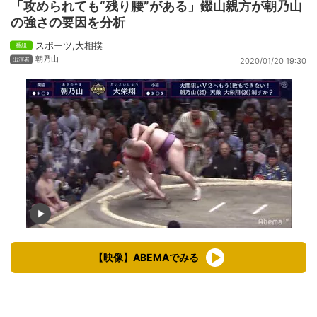
「攻められても“残り腰”がある」錣山親方が朝乃山
の強さの要因を分析
スポーツ
,
大相撲
朝乃山
2020/01/20 19:30
【映像】ABEMAでみる