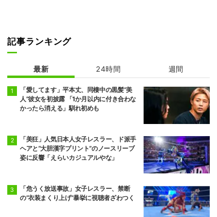
7勝8敗
6勝9敗
前頭2
前頭3
◯
押し出し
●
豪ノ山
平戸海
7勝8敗
4勝11敗
記事ランキング
前頭9
前頭4
●
突き出し
◯
翔猿
一山本
最新
24時間
週間
5勝10敗
6勝9敗
「愛してます」平本丈、同棲中の黒髪“美
前頭5
前頭12
●
突き出し
◯
人”彼女を初披露 「1か月以内に付き合わな
宇良
阿炎
かったら消える」馴れ初めも
5勝10敗
7勝8敗
前頭15
前頭5
●
押し出し
◯
阿武剋
欧勝馬
「美狂」人気日本人女子レスラー、ド派手
4勝11敗
7勝8敗
ヘアと“大胆漢字プリント”のノースリーブ
姿に反響「えらいカジュアルやな」
前頭6
前頭16
◯
寄り切り
●
正代
大青山
5勝10敗
6勝9敗
「危うく放送事故」女子レスラー、禁断
の“衣装まくり上げ”暴挙に視聴者ざわつく
前頭7
前頭13
◯
押し出し
●
琴栄峰
尊富士