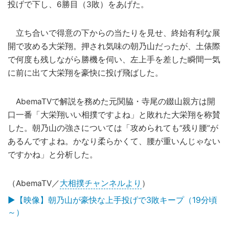
投げで下し、6勝目（3敗）をあげた。
立ち合いで得意の下からの当たりを見せ、終始有利な展
開で攻める大栄翔。押され気味の朝乃山だったが、土俵際
で何度も残しながら勝機を伺い、左上手を差した瞬間一気
に前に出て大栄翔を豪快に投げ飛ばした。
AbemaTVで解説を務めた元関脇・寺尾の錣山親方は開
口一番「大栄翔いい相撲ですよね」と敗れた大栄翔を称賛
した。朝乃山の強さについては「攻められても“残り腰”が
あるんですよね。かなり柔らかくて、腰が重いんじゃない
ですかね」と分析した。
（AbemaTV／
大相撲チャンネルより
）
▶【映像】朝乃山が豪快な上手投げで3敗キープ（19分頃
～）