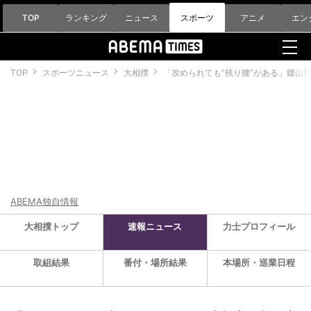
TOP
ランキング
ニュース
スポーツ
アニメ
エン
TOP
スポーツニュース
大相撲
「攻められても“残り腰”がある」錣山
ABEMA独自情報
大相撲トップ
速報ニュース
力士プロフィール
取組結果
番付・場所結果
本場所・巡業日程