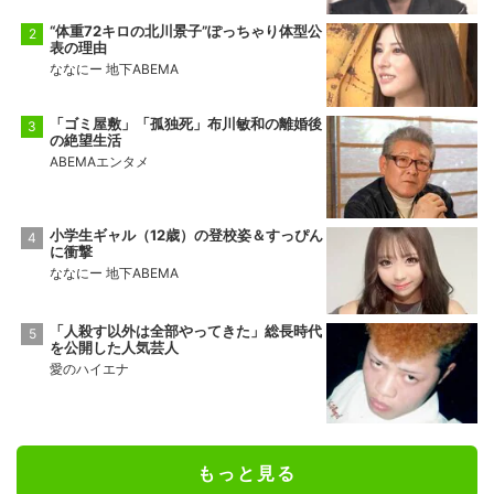
9勝6敗
2勝13敗
“体重72キロの北川景子”ぽっちゃり体型公
表の理由
十両2
前頭15
●
押し出し
◯
ななにー 地下ABEMA
佐田の海
一意
5勝10敗
5勝10敗
「ゴミ屋敷」「孤独死」布川敏和の離婚後
の絶望生活
ABEMAエンタメ
小学生ギャル（12歳）の登校姿＆すっぴん
に衝撃
ななにー 地下ABEMA
「人殺す以外は全部やってきた」総長時代
を公開した人気芸人
愛のハイエナ
もっと見る