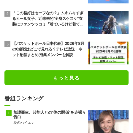
11勝4敗
10勝5敗
「この格好はセーフなの？」ムキムキすぎ
前頭10
前頭7
●
押し出し
◯
るヒール女子、近未来的“全身スケスケ”衣
朝乃山
高安
装にファンツッコミ「着ているけど着てい
9勝6敗
11勝4敗
ない感…」
前頭8
前頭12
●
寄り切り
◯
若元春
朝白龍
【バスケットボール日本代表】2026年8月
6勝9敗
7勝8敗
の6連戦はどこで見れる？テレビ放送・ネ
ット配信まとめ 招集メンバーも解説
前頭14
前頭8
●
寄り倒し
◯
獅司
狼雅
10勝5敗
9勝6敗
もっと見る
前頭9
前頭16
●
送り出し
◯
藤凌駕
朝紅龍
10勝5敗
9勝6敗
番組ランキング
前頭13
前頭10
◯
押し出し
●
錦富士
千代翔馬
加護亜依、芸能人との“体の関係”を赤裸々
10勝5敗
5勝10敗
告白
愛のハイエナ
前頭14
前頭11
◯
寄り切り
●
金峰山
御嶽海