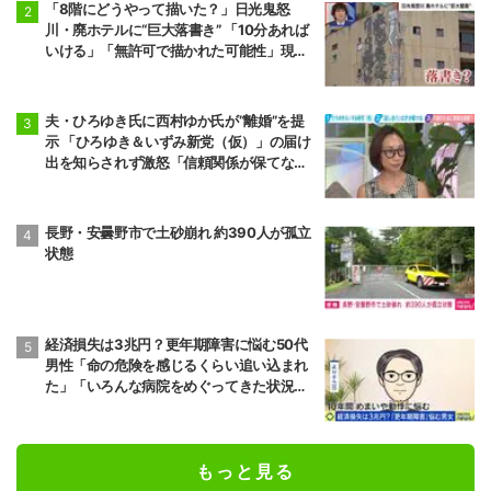
「8階にどうやって描いた？」日光鬼怒
川・廃ホテルに“巨大落書き” 「10分あれば
いける」「無許可で描かれた可能性」現役
アーティストらが見解
夫・ひろゆき氏に西村ゆか氏が“離婚”を提
示 「ひろゆき＆いずみ新党（仮）」の届け
出を知らされず激怒「信頼関係が保てない
状態で夫婦を続けるのは無理」
長野・安曇野市で土砂崩れ 約390人が孤立
状態
経済損失は3兆円？更年期障害に悩む50代
男性「命の危険を感じるくらい追い込まれ
た」「いろんな病院をめぐってきた状況が1
0年続いた」“ゆらぎ世代”の本音と社会の支
え方
もっと見る