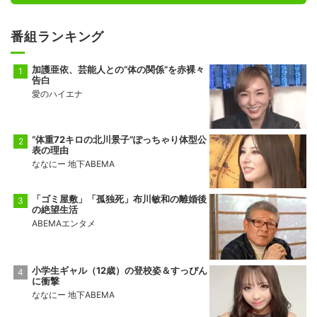
番組ランキング
加護亜依、芸能人との“体の関係”を赤裸々
告白
愛のハイエナ
“体重72キロの北川景子”ぽっちゃり体型公
表の理由
ななにー 地下ABEMA
「ゴミ屋敷」「孤独死」布川敏和の離婚後
の絶望生活
ABEMAエンタメ
小学生ギャル（12歳）の登校姿＆すっぴん
に衝撃
ななにー 地下ABEMA