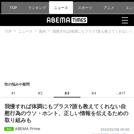
TOP
ランキング
ニュース
スポーツ
アニメ
エン
TOP
ニュース
国内
我慢すれば体調にもプラス?誰も教えてくれない
性の悩みや疑問
#1
#2
#3
#4
#17
我慢すれば体調にもプラス?誰も教えてくれない自
慰行為のウソ・ホント、正しい情報を伝えるための
取り組みも
ABEMA Prime
2020/02/06 00:00