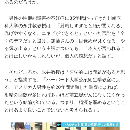
あるのだろうか。
男性の性機能障害や不妊症に35年携わってきた川崎医
科大学の永井敦教授は、「射精しすぎると頭が悪くなる、
禿げやすくなる、ニキビができると」といった言説を「全
くのデマだ」と退け、加藤さんの「目覚めが良くなる、や
る気が出る」という主張についても、「本人が言われるこ
とは正しいかもしれないが、個人の感想だ」と話す。
それどころか、永井教授は「医学的には問題があると思
う」と指摘する。「ハーバード大学公衆衛生学教室によ
る、アメリカ人男性を約20年間追跡した調査によれば、
射精の回数が多ければ多いほど前立腺がんになりにくかっ
たという結論が出ている。つまり、精液を溜めるというこ
とはあまり良いことではないと考えられる」。