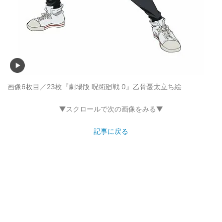
画像6枚目／23枚
『劇場版 呪術廻戦 0』乙骨憂太立ち絵
▼スクロールで次の画像をみる▼
記事に戻る