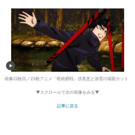
画像22枚目／23枚
アニメ「呪術廻戦」伏黒恵と游雲の場面カット
▼スクロールで次の画像をみる▼
記事に戻る