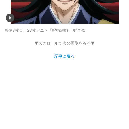
画像8枚目／23枚
アニメ「呪術廻戦」夏油 傑
▼スクロールで次の画像をみる▼
記事に戻る