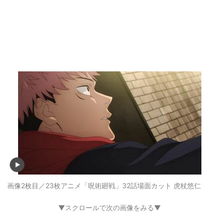
画像2枚目／23枚
アニメ「呪術廻戦」32話場面カット 虎杖悠仁
▼スクロールで次の画像をみる▼