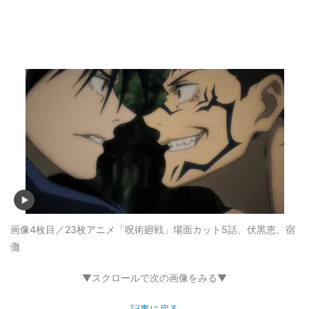
画像4枚目／23枚
アニメ「呪術廻戦」場面カット5話、伏黒恵、宿
儺
▼スクロールで次の画像をみる▼
記事に戻る