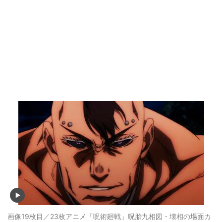
画像19枚目／23枚
アニメ「呪術廻戦」呪胎九相図・壊相の場面カ