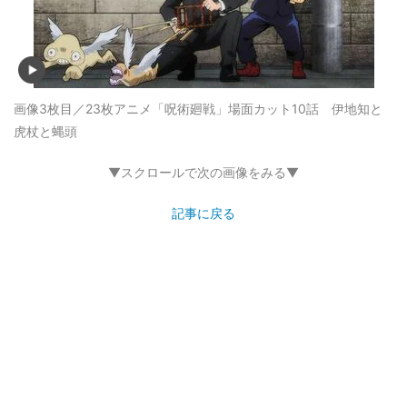
画像3枚目／23枚
アニメ「呪術廻戦」場面カット10話 伊地知と
虎杖と蝿頭
▼スクロールで次の画像をみる▼
記事に戻る