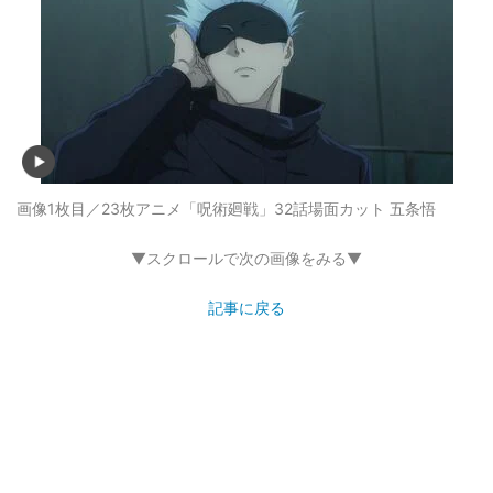
画像1枚目／23枚
アニメ「呪術廻戦」32話場面カット 五条悟
▼スクロールで次の画像をみる▼
記事に戻る