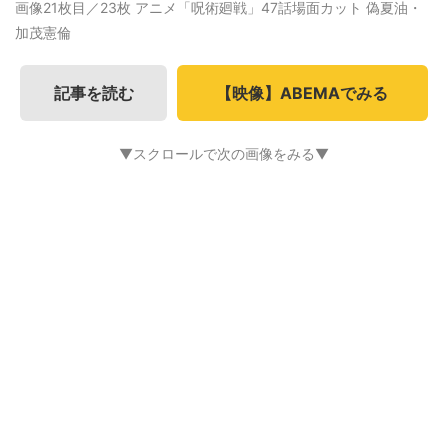
画像21枚目／23枚
アニメ「呪術廻戦」47話場面カット 偽夏油・
加茂憲倫
記事を読む
【映像】ABEMAでみる
▼スクロールで次の画像をみる▼