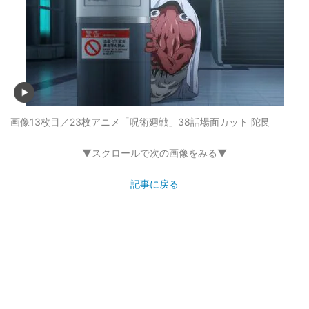
画像13枚目／23枚
アニメ「呪術廻戦」38話場面カット 陀艮
▼スクロールで次の画像をみる▼
記事に戻る