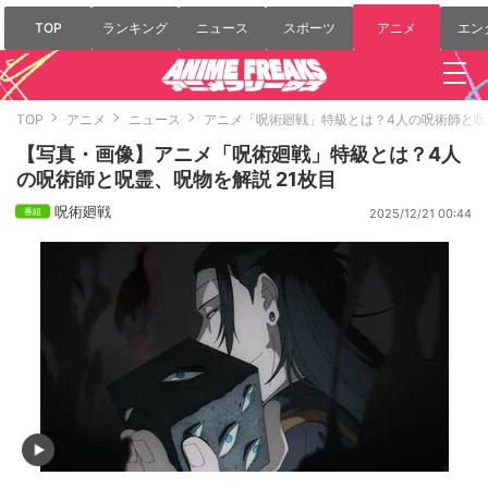
TOP
ランキング
ニュース
スポーツ
アニメ
エン
TOP
アニメ
ニュース
アニメ「呪術廻戦」特級とは？4人の呪術師と呪
【写真・画像】アニメ「呪術廻戦」特級とは？4人
の呪術師と呪霊、呪物を解説 21枚目
呪術廻戦
2025/12/21 00:44