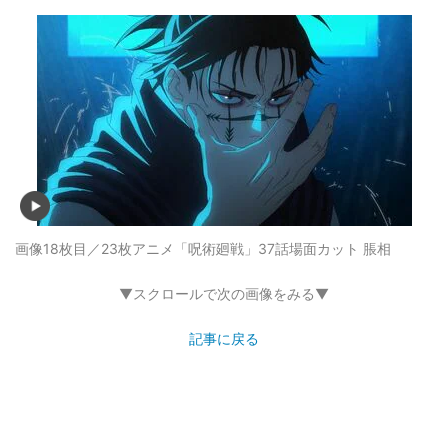
画像18枚目／23枚
アニメ「呪術廻戦」37話場面カット 脹相
▼スクロールで次の画像をみる▼
記事に戻る