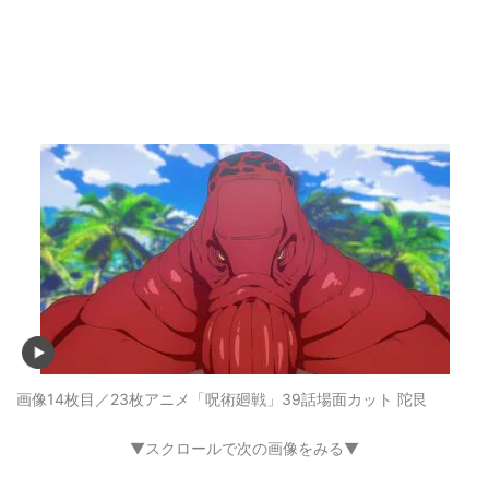
画像14枚目／23枚
アニメ「呪術廻戦」39話場面カット 陀艮
▼スクロールで次の画像をみる▼