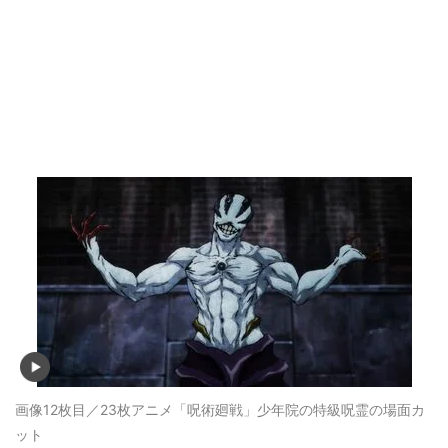
画像12枚目／23枚
アニメ「呪術廻戦」少年院の特級呪霊の場面カ
ット