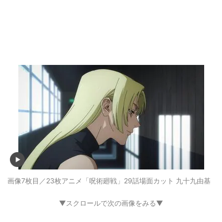
画像7枚目／23枚
アニメ「呪術廻戦」29話場面カット 九十九由基
▼スクロールで次の画像をみる▼