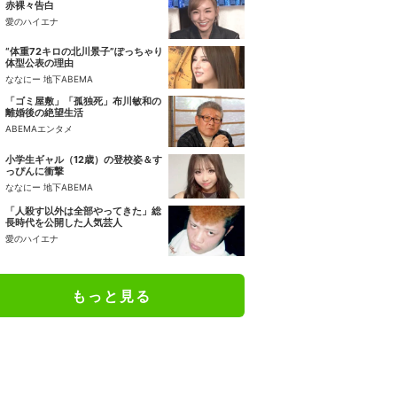
赤裸々告白
愛のハイエナ
“体重72キロの北川景子”ぽっちゃり
体型公表の理由
ななにー 地下ABEMA
「ゴミ屋敷」「孤独死」布川敏和の
離婚後の絶望生活
ABEMAエンタメ
小学生ギャル（12歳）の登校姿＆す
っぴんに衝撃
ななにー 地下ABEMA
「人殺す以外は全部やってきた」総
長時代を公開した人気芸人
愛のハイエナ
もっと見る