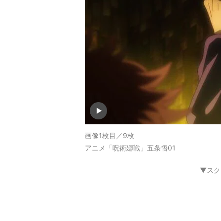
画像1枚目／9枚
アニメ「呪術廻戦」五条悟01
▼スク