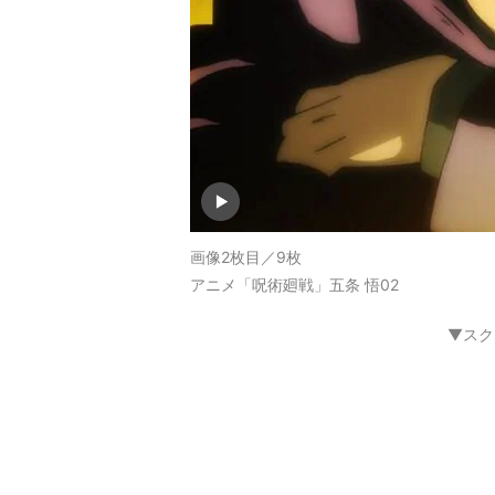
画像2枚目／9枚
アニメ「呪術廻戦」五条 悟02
▼スク