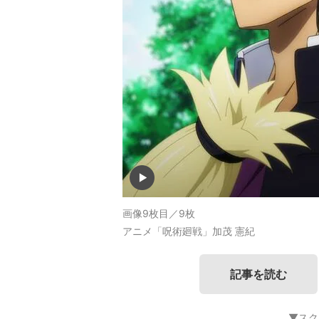
画像9枚目／9枚
アニメ「呪術廻戦」加茂 憲紀
記事を読む
▼スク