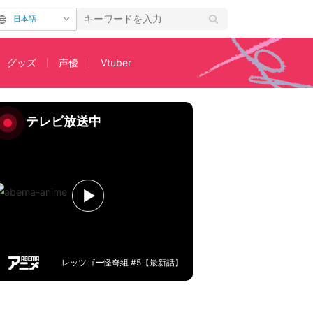
日本語
グッズ
声優
Vtuber
テレビ放送中
レッツゴー怪奇組 #5【最新話】