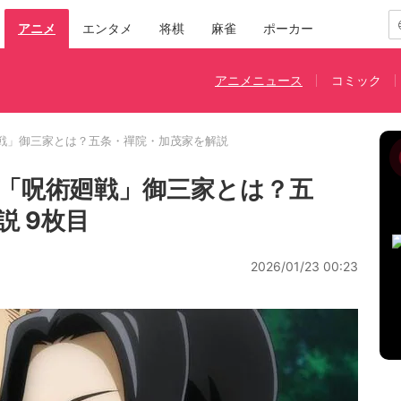
アニメ
エンタメ
将棋
麻雀
ポーカー
アニメニュース
コミック
戦」御三家とは？五条・禪院・加茂家を解説
「呪術廻戦」御三家とは？五
 9枚目
2026/01/23 00:23