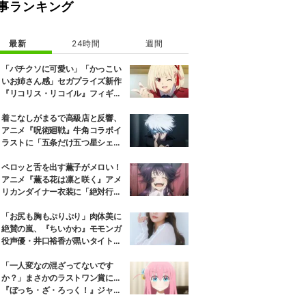
事ランキング
最新
24時間
週間
「バチクソに可愛い」「かっこい
いお姉さん感」セガプライズ新作
『リコリス・リコイル』フィギュ
ア解禁に反響続々
着こなしがまるで高級店と反響、
アニメ『呪術廻戦』牛角コラボイ
ラストに「五条だけ五つ星シェ
フ」
ペロッと舌を出す薫子がメロい！
アニメ『薫る花は凛と咲く』アメ
リカンダイナー衣装に「絶対行き
ます」の声
「お尻も胸もぷりぷり」肉体美に
絶賛の嵐、『ちいかわ』モモンガ
役声優・井口裕香が黒いタイトウ
ェアのトレーニング風景公開
「一人変なの混ざってないです
か？」まさかのラストワン賞に…
『ぼっち・ざ・ろっく！』ジャー
ジメイド姿にツッコミ殺到