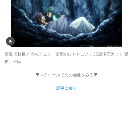
画像18枚目／19枚
アニメ「薬屋のひとりごと」36話場面カット 猫
猫、壬氏
▼スクロールで次の画像をみる▼
記事に戻る