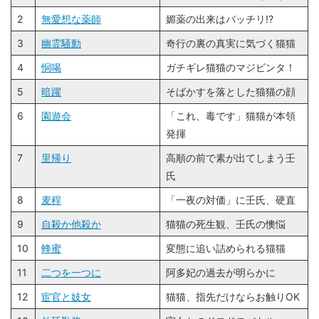
2
無愛想な薬師
媚薬の出来はバッチリ!?
3
幽霊騒動
奇行の裏の真実に気づく猫猫
4
恫喝
ガチギレ猫猫のマジビンタ！
5
暗躍
そばかすを落とした猫猫の顔
6
園遊会
「これ、毒です」猫猫が本領
発揮
7
里帰り
高順の前で素が出てしまう壬
氏
8
麦稈
「一夜の対価」に壬氏、硬直
9
自殺か他殺か
猫猫の死生観、壬氏の懊悩
10
蜂蜜
変態に追い詰められる猫猫
11
二つを一つに
阿多妃の過去が明らかに
12
宦官と妓女
猫猫、指先だけならお触りOK