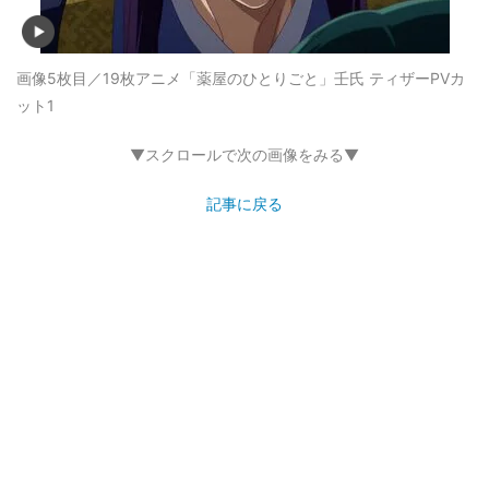
画像5枚目／19枚
アニメ「薬屋のひとりごと」壬氏 ティザーPVカ
ット1
▼スクロールで次の画像をみる▼
記事に戻る