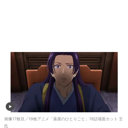
画像17枚目／19枚
アニメ「薬屋のひとりごと」19話場面カット 壬
氏