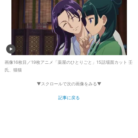
画像16枚目／19枚
アニメ「薬屋のひとりごと」15話場面カット 壬
氏、猫猫
▼スクロールで次の画像をみる▼
記事に戻る