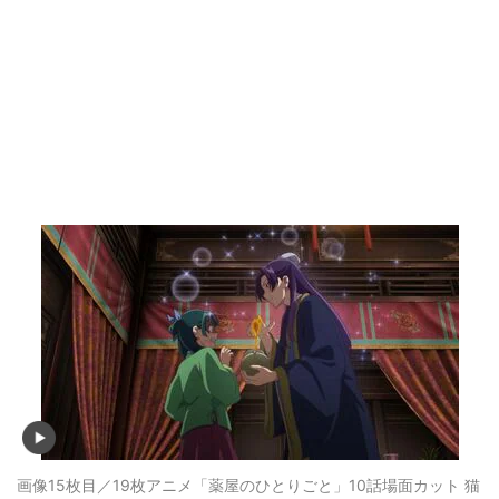
画像15枚目／19枚
アニメ「薬屋のひとりごと」10話場面カット 猫