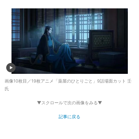
画像10枚目／19枚
アニメ「薬屋のひとりごと」9話場面カット 壬
氏
▼スクロールで次の画像をみる▼
記事に戻る