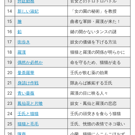
13
外廷勤務
官女とのドロドロバトル
14
新しい淑妃
「女の園の秘術」を教授
15
膾
曲者な軍師・羅漢が来た！
16
鉛
鍵の開かないタンスの謎
17
街歩き
妓女の価値を下げる方法
18
羅漢
猫猫と羅漢の関係が明らかに
19
偶然か必然か
命を守るため、猫猫が走る
20
曼荼羅華
壬氏が飲む薬の効果
21
身請け作戦
隙あらば嫉妬する壬氏
22
青い薔薇
羅漢の目に映る人々
23
鳳仙花と片喰
妓女・鳳仙と羅漢の悲恋
24
壬氏と猫猫
壬氏の頭突きを食らう猫猫
25
猫猫と毛毛
壬氏、恍惚の表情でネコ吸い
26
隊商
小蘭、猫猫にムニムニほおず