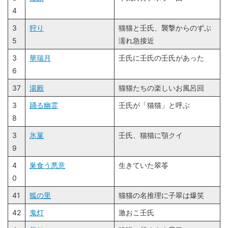
4
3
狩り
猫猫と壬氏、襲撃からのずぶ
5
濡れ急接近
3
華瑞月
壬氏に壬氏の壬氏があった
6
37
湯殿
猫猫たちの楽しいお風呂回
3
踊る幽霊
壬氏が「猫猫」と呼ぶ
8
3
氷菓
壬氏、猫猫に顎クイ
9
4
巣食う悪意
生きていた翠苓
0
41
狐の里
猫猫の名推理に子翠は爆笑
42
鬼灯
激おこ壬氏