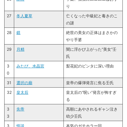
り
27
冬人夏草
亡くなった中級妃と毒きのこ
の謎
28
鏡
絶世の美女の正体はまさかの
やり手婆
29
月精
闇に浮かび上がった“美女”壬
氏
3
みたび、水晶宮
梨花妃のビンタに深い理由
0
31
選択の廟
皇帝の爆弾発言に焦る壬氏
32
皇太后
皇太后の“呪い”発言が怖すぎ
る
3
先帝
高順にあやされるギャン泣き
3
幼少壬氏
3
怪談
本気のガチホラー回