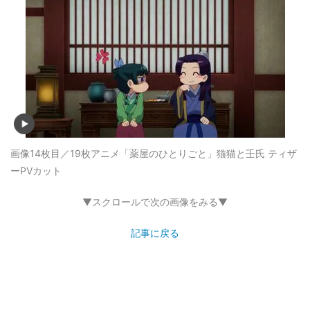
画像14枚目／19枚
アニメ「薬屋のひとりごと」猫猫と壬氏 ティザ
ーPVカット
▼スクロールで次の画像をみる▼
記事に戻る