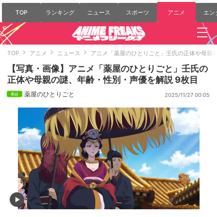
TOP
ランキング
ニュース
スポーツ
アニメ
エン
TOP
アニメ
ニュース
アニメ「薬屋のひとりごと」壬氏の正体や母親
【写真・画像】アニメ「薬屋のひとりごと」壬氏の
正体や母親の謎、年齢・性別・声優を解説 9枚目
薬屋のひとりごと
2025/11/27 00:05