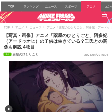
TOP
ランキング
ニュース
スポーツ
アニメ
エン
TOP
アニメ
ニュース
アニメ「薬屋のひとりごと」阿多妃（アードゥ
【写真・画像】アニメ「薬屋のひとりごと」阿多妃
（アードゥオヒ）の子供は生きている？壬氏との関
係も解説 4枚目
薬屋のひとりごと
2025/04/29 16:06