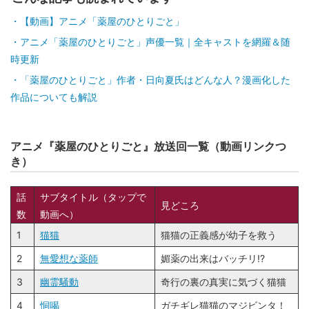
【動画】アニメ「薬屋のひとりごと」
アニメ「薬屋のひとりごと」声優一覧｜全キャストを網羅＆随
時更新
「薬屋のひとりごと」作者・日向夏氏はどんな人？漫画化した
作品についても解説
アニメ『薬屋のひとりごと』放送回一覧（動画リンクつ
き）
話
サブタイトル（タップで
見どころ
数
動画へ）
1
猫猫
猫猫の正義感が幼子を救う
2
無愛想な薬師
媚薬の出来はバッチリ!?
3
幽霊騒動
奇行の裏の真実に気づく猫猫
4
恫喝
ガチギレ猫猫のマジビンタ！