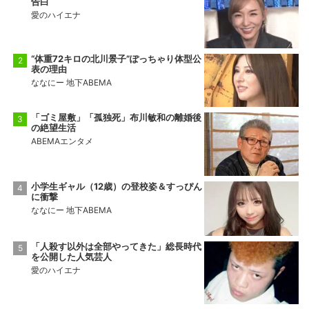
告白
愛のハイエナ
“体重72キロの北川景子”ぽっちゃり体型公
表の理由
ななにー 地下ABEMA
「ゴミ屋敷」「孤独死」布川敏和の離婚後
の絶望生活
ABEMAエンタメ
小学生ギャル（12歳）の登校姿＆すっぴん
に衝撃
ななにー 地下ABEMA
「人殺す以外は全部やってきた」総長時代
を公開した人気芸人
愛のハイエナ