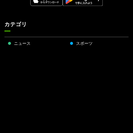
カテゴリ
ニュース
スポーツ
アニメ
エンタメ
将棋
麻雀
ポーカー
Face
Twitt
Yout
Insta
運営会社
boo
er
ube
gra
k
m