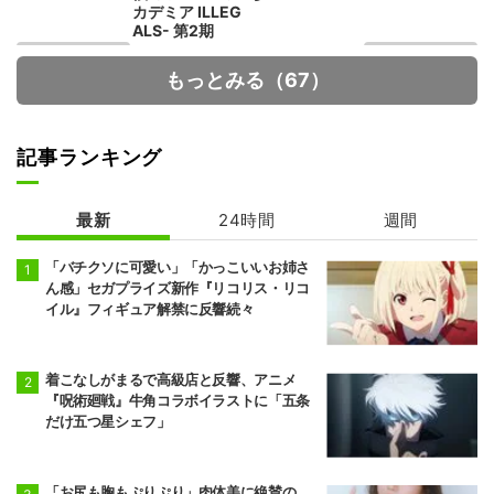
カデミア ILLEG
ALS- 第2期
もっとみる（67）
記事ランキング
最新
24時間
週間
人外教室の人間
呪術廻戦 死滅回
嫌い教師
游 前編
「バチクソに可愛い」「かっこいいお姉さ
ん感」セガプライズ新作『リコリス・リコ
イル』フィギュア解禁に反響続々
着こなしがまるで高級店と反響、アニメ
『呪術廻戦』牛角コラボイラストに「五条
だけ五つ星シェフ」
「お尻も胸もぷりぷり」肉体美に絶賛の