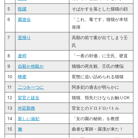
5
暗躍
そばかすを落とした猫猫の顔
6
園遊会
「これ、毒です」猫猫が本領
発揮
7
里帰り
高順の前で素が出てしまう壬
氏
8
麦稈
「一夜の対価」に壬氏、硬直
9
自殺か他殺か
猫猫の死生観、壬氏の懊悩
10
蜂蜜
変態に追い詰められる猫猫
11
二つを一つに
阿多妃の過去が明らかに
12
宦官と妓女
猫猫、指先だけならお触りOK
13
外廷勤務
官女とのドロドロバトル
14
新しい淑妃
「女の園の秘術」を教授
15
膾
曲者な軍師・羅漢が来た！