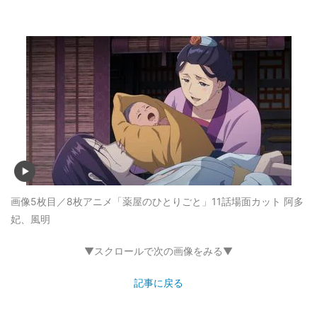
画像5枚目／8枚
アニメ「薬屋のひとりごと」11話場面カット 阿多
妃、風明
▼スクロールで次の画像をみる▼
記事に戻る