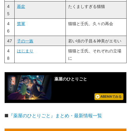
4
蟇盆
たくましすぎる猫猫
5
4
禁軍
猫猫と壬氏、久々の再会
6
47
子の一族
若い頃の子昌＆神美がエモい
4
はじまり
猫猫と壬氏、それぞれの立場
8
に
薬屋のひとりごと
ABEMAでみる
■
『薬屋のひとりごと』まとめ・最新情報一覧