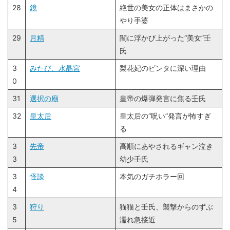
28
鏡
絶世の美女の正体はまさかの
やり手婆
29
月精
闇に浮かび上がった“美女”壬
氏
3
みたび、水晶宮
梨花妃のビンタに深い理由
0
31
選択の廟
皇帝の爆弾発言に焦る壬氏
32
皇太后
皇太后の“呪い”発言が怖すぎ
る
3
先帝
高順にあやされるギャン泣き
3
幼少壬氏
3
怪談
本気のガチホラー回
4
3
狩り
猫猫と壬氏、襲撃からのずぶ
5
濡れ急接近