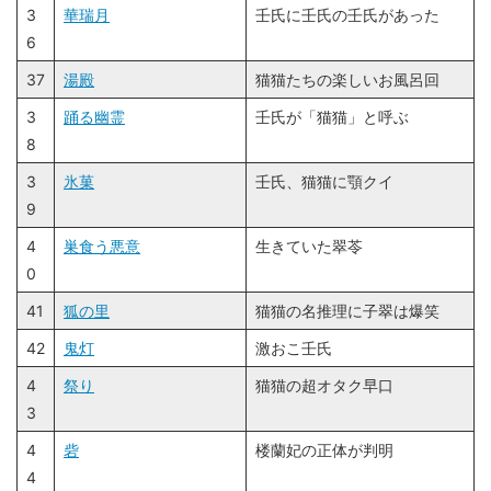
3
華瑞月
壬氏に壬氏の壬氏があった
6
37
湯殿
猫猫たちの楽しいお風呂回
3
踊る幽霊
壬氏が「猫猫」と呼ぶ
8
3
氷菓
壬氏、猫猫に顎クイ
9
4
巣食う悪意
生きていた翠苓
0
41
狐の里
猫猫の名推理に子翠は爆笑
42
鬼灯
激おこ壬氏
4
祭り
猫猫の超オタク早口
3
4
砦
楼蘭妃の正体が判明
4