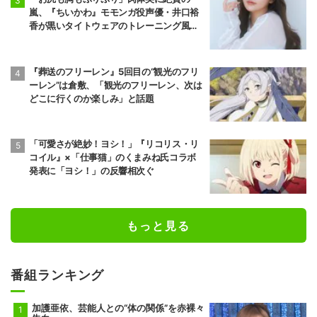
嵐、『ちいかわ』モモンガ役声優・井口裕
香が黒いタイトウェアのトレーニング風景
公開
『葬送のフリーレン』5回目の“観光のフリ
ーレン”は倉敷、「観光のフリーレン、次は
どこに行くのか楽しみ」と話題
「可愛さが絶妙！ヨシ！」『リコリス・リ
コイル』×「仕事猫」のくまみね氏コラボ
発表に「ヨシ！」の反響相次ぐ
もっと見る
番組ランキング
加護亜依、芸能人との“体の関係”を赤裸々