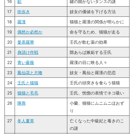
16
鉛
鍵の開かないタンスの謎
17
街歩き
妓女の価値を下げる方法
18
羅漢
猫猫と羅漢の関係が明らかに
19
偶然か必然か
命を守るため、猫猫が走る
20
曼荼羅華
壬氏が飲む薬の効果
21
身請け作戦
隙あらば嫉妬する壬氏
22
青い薔薇
羅漢の目に映る人々
23
鳳仙花と片喰
妓女・鳳仙と羅漢の悲恋
24
壬氏と猫猫
壬氏の頭突きを食らう猫猫
25
猫猫と毛毛
壬氏、恍惚の表情でネコ吸い
26
隊商
小蘭、猫猫にムニムニほおず
り
27
冬人夏草
亡くなった中級妃と毒きのこ
の謎