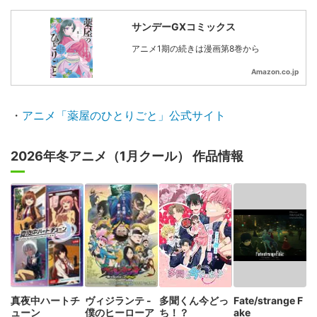
サンデーGXコミックス
アニメ1期の続きは漫画第8巻から
Amazon.co.jp
・
アニメ「薬屋のひとりごと」公式サイト
2026年冬アニメ（1月クール） 作品情報
真夜中ハートチ
ヴィジランテ -
多聞くん今どっ
Fate/strange F
ューン
僕のヒーローア
ち！？
ake