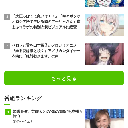
「大正っぽくて良いぞ！！」『時々ボソッ
とロシア語でデレる隣のアーリャさん』京
まふコラボの特別衣装ビジュアルに絶賛の
声
ペロッと舌を出す薫子がメロい！アニメ
『薫る花は凛と咲く』アメリカンダイナー
衣装に「絶対行きます」の声
もっと見る
番組ランキング
加護亜依、芸能人との“体の関係”を赤裸々
告白
愛のハイエナ