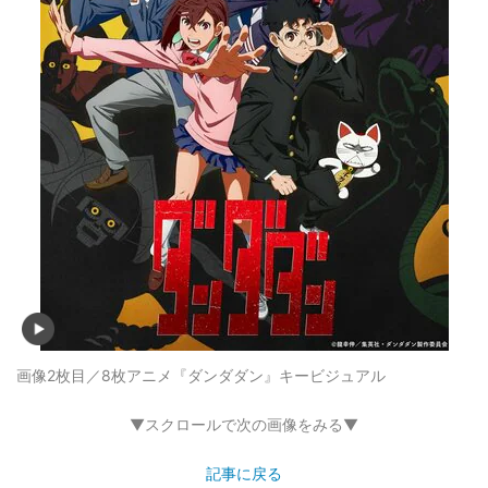
画像2枚目／8枚
アニメ『ダンダダン』キービジュアル
▼スクロールで次の画像をみる▼
記事に戻る