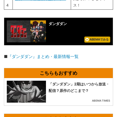
4
ス！
ダンダダン
ABEMAでみる
■
『ダンダダン』まとめ・最新情報一覧
「ダンダダン」2期はいつから放送・
配信？原作のどこまで？
ABEMA TIMES