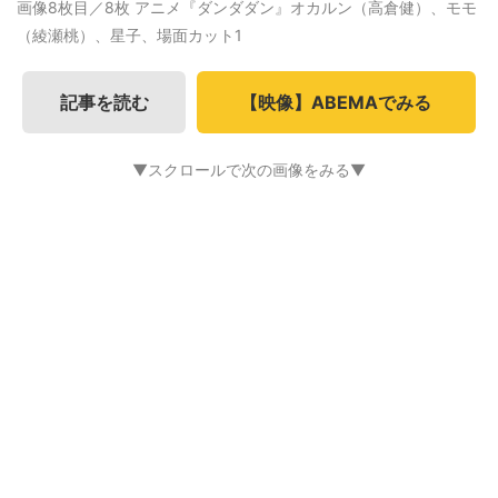
画像8枚目／8枚
アニメ『ダンダダン』オカルン（高倉健）、モモ
（綾瀬桃）、星子、場面カット1
記事を読む
【映像】ABEMAでみる
▼スクロールで次の画像をみる▼