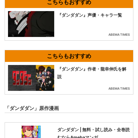
『ダンダダン』声優・キャラ一覧
ABEMA TIMES
『ダンダダン』作者・龍幸伸氏を解
説
ABEMA TIMES
「ダンダダン」原作漫画
ダンダダン | 無料・試し読み・全巻読
むならAmebaマンガ