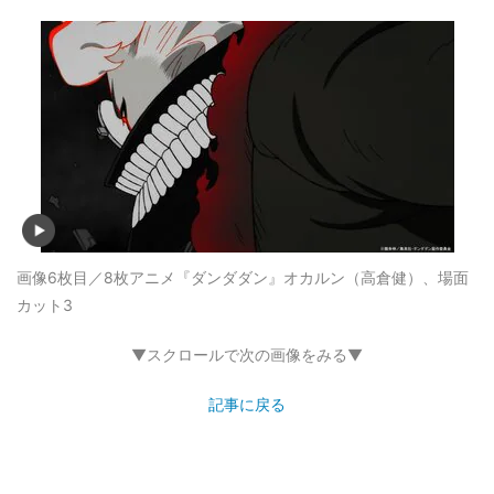
画像6枚目／8枚
アニメ『ダンダダン』オカルン（高倉健）、場面
カット3
▼スクロールで次の画像をみる▼
記事に戻る