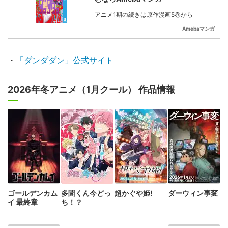
アニメ1期の続きは原作漫画5巻から
Amebaマンガ
・
「ダンダダン」公式サイト
2026年冬アニメ（1月クール） 作品情報
ゴールデンカム
多聞くん今どっ
超かぐや姫!
ダーウィン事変
イ 最終章
ち！？