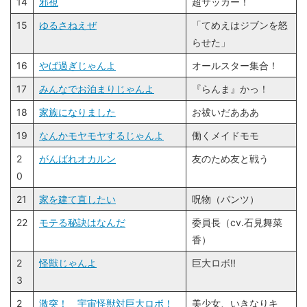
14
邪視
超サッカー！
15
ゆるさねえぜ
「てめえはジブンを怒
らせた」
16
やば過ぎじゃんよ
オールスター集合！
17
みんなでお泊まりじゃんよ
『らんま』かっ！
18
家族になりました
お祓いだあああ
19
なんかモヤモヤするじゃんよ
働くメイドモモ
2
がんばれオカルン
友のため友と戦う
0
21
家を建て直したい
呪物（パンツ）
22
モテる秘訣はなんだ
委員長（cv.石見舞菜
香）
2
怪獣じゃんよ
巨大ロボ!!
3
2
激突！ 宇宙怪獣対巨大ロボ！
美少女、いきなりキ