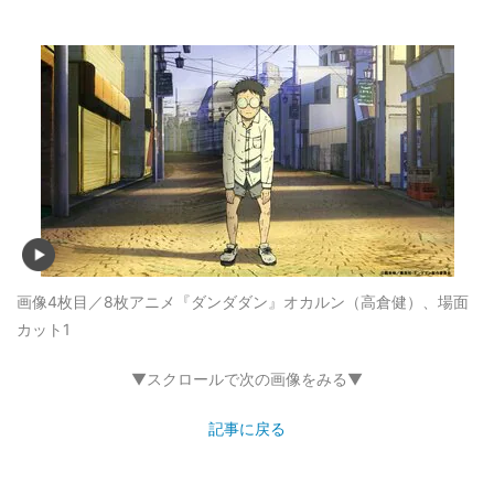
画像4枚目／8枚
アニメ『ダンダダン』オカルン（高倉健）、場面
カット1
▼スクロールで次の画像をみる▼
記事に戻る