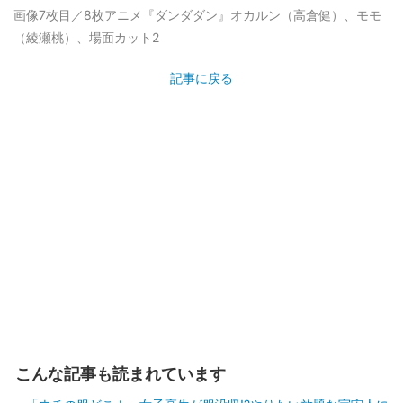
画像7枚目／8枚
アニメ『ダンダダン』オカルン（高倉健）、モモ
（綾瀬桃）、場面カット2
記事に戻る
こんな記事も読まれています