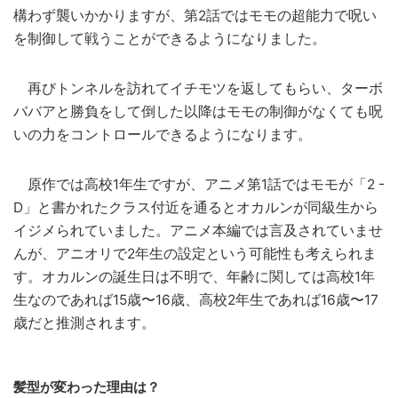
構わず襲いかかりますが、第2話ではモモの超能力で呪い
を制御して戦うことができるようになりました。
再びトンネルを訪れてイチモツを返してもらい、ターボ
ババアと勝負をして倒した以降はモモの制御がなくても呪
いの力をコントロールできるようになります。
原作では高校1年生ですが、アニメ第1話ではモモが「2 -
D」と書かれたクラス付近を通るとオカルンが同級生から
イジメられていました。アニメ本編では言及されていませ
んが、アニオリで2年生の設定という可能性も考えられま
す。オカルンの誕生日は不明で、年齢に関しては高校1年
生なのであれば15歳〜16歳、高校2年生であれば16歳〜17
歳だと推測されます。
髪型が変わった理由は？