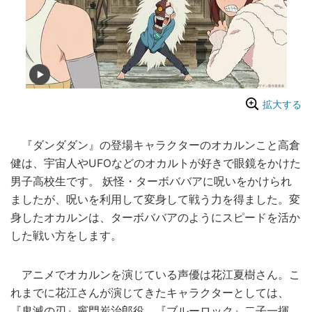
拡大する
『ダンダダン』の登場キャラクターのオカルンこと高倉
健は、宇宙人やUFOなどのオカルトが好きで眼鏡をかけた
男子高校生です。 妖怪・ターボババアに呪いをかけられ
ましたが、呪いを利用して変身して戦う力を得ました。変
身したオカルンは、ターボババアのようにスピードを活か
した戦い方をします。
アニメでオカルンを演じている声優は花江夏樹さん。こ
れまでに花江さんが演じてきたキャラクターとしては、
『鬼滅の刃』竈門炭治郎役、『ブルーロック』二子一揮