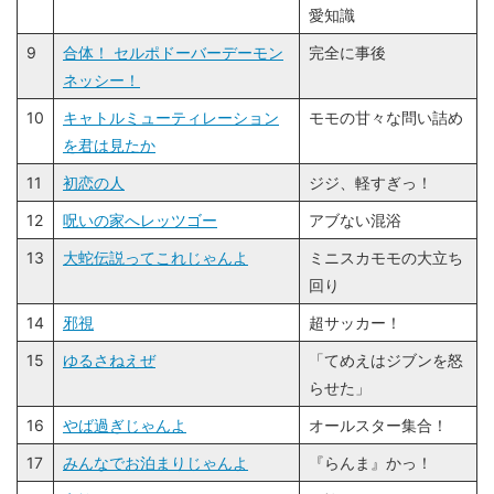
愛知識
9
合体！ セルポドーバーデーモン
完全に事後
ネッシー！
10
キャトルミューティレーション
モモの甘々な問い詰め
を君は見たか
11
初恋の人
ジジ、軽すぎっ！
12
呪いの家へレッツゴー
アブない混浴
13
大蛇伝説ってこれじゃんよ
ミニスカモモの大立ち
回り
14
邪視
超サッカー！
15
ゆるさねえぜ
「てめえはジブンを怒
らせた」
16
やば過ぎじゃんよ
オールスター集合！
17
みんなでお泊まりじゃんよ
『らんま』かっ！