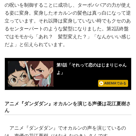
の呪いを制御することに成功し、ターボババアの力が使え
る姿に変身。変身したオカルンの髪色は真っ白になって逆
立っています。それ以降は変身していない時でもクセのあ
るセンターパートのような髪型になりました。第2話終盤
ではモモから「あれ？ 髪型変えた？」「なんかいい感じ
だよ」と伝えられています。
第1話「それって恋のはじまりじゃん
よ」
ABEMAでみる
アニメ『ダンダダン』オカルンを演じる声優は花江夏樹さ
ん
アニメ『ダンダダン』でオカルンの声を演じているの
は、声優の花江夏樹（はなえ なつき）さんです。