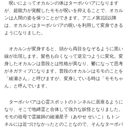
呪いによってオカルンの体はターボババアになります
が、超能力が覚醒したモモが呪いを抑えることで、オカル
ンは人間の姿を保つことができます。アニメ第2話以降
は、オカルンはターボババアの呪いを利用して変身できる
ようになりました。
オカルンが変身すると、頭から両目をなぞるように黒い
線が出現します。髪色も白くなって逆立つように変化。変
身したオカルンは普段とは性格が異なり、鬱になって思考
がネガティブになります。普段のオカルンはモモのことを
「綾瀬さん」と呼びますが、変身している時は「モモちゃ
ん」と呼んでいます。
ターボババアは心霊スポットのトンネルに居座るように
なり、そこで地縛霊と合体して強力な妖怪となりました。
モモの祖母で霊媒師の綾瀬星子（あやせ せいこ）もトン
ネルには近づけなかったとのことなので、そんなターボバ