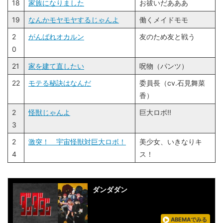
18
家族になりました
お祓いだあああ
19
なんかモヤモヤするじゃんよ
働くメイドモモ
2
がんばれオカルン
友のため友と戦う
0
21
家を建て直したい
呪物（パンツ）
22
モテる秘訣はなんだ
委員長（cv.石見舞菜
香）
2
怪獣じゃんよ
巨大ロボ!!
3
2
激突！ 宇宙怪獣対巨大ロボ！
美少女、いきなりキ
4
ス！
ダンダダン
ABEMAでみる