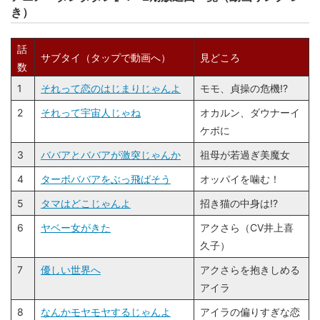
き）
話
サブタイ（タップで動画へ）
見どころ
数
1
それって恋のはじまりじゃんよ
モモ、貞操の危機!?
2
それって宇宙人じゃね
オカルン、ダウナーイ
ケボに
3
ババアとババアが激突じゃんか
祖母が若過ぎ美魔女
4
ターボババアをぶっ飛ばそう
オッパイを噛む！
5
タマはどこじゃんよ
招き猫の中身は!?
6
ヤベー女がきた
アクさら（CV井上喜
久子）
7
優しい世界へ
アクさらを抱きしめる
アイラ
8
なんかモヤモヤするじゃんよ
アイラの偏りすぎな恋