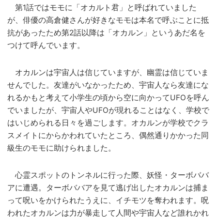
第1話ではモモに「オカルト君」と呼ばれていました
が、俳優の高倉健さんが好きなモモは本名で呼ぶことに抵
抗があったため第2話以降は「オカルン」というあだ名を
つけて呼んでいます。
オカルンは宇宙人は信じていますが、幽霊は信じていま
せんでした。友達がいなかったため、宇宙人なら友達にな
れるかもと考えて小学生の頃から空に向かってUFOを呼ん
でいましたが、宇宙人やUFOが現れることはなく、学校で
はいじめられる日々を過ごします。オカルンが学校でクラ
スメイトにからかわれていたところ、偶然通りかかった同
級生のモモに助けられました。
心霊スポットのトンネルに行った際、妖怪・ターボババ
アに遭遇。ターボババアを見て逃げ出したオカルンは捕ま
って呪いをかけられたうえに、イチモツを奪われます。呪
われたオカルンは力が暴走して人間や宇宙人など誰れかれ