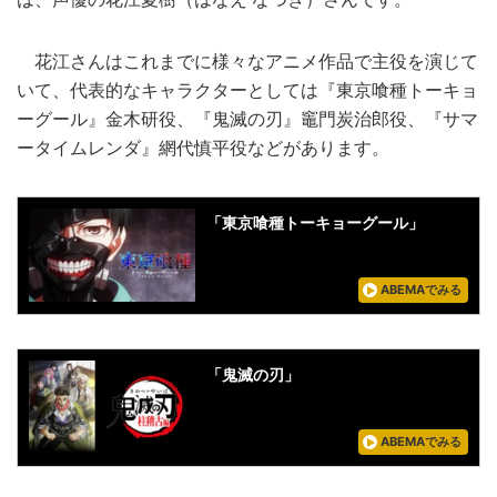
花江さんはこれまでに様々なアニメ作品で主役を演じて
いて、代表的なキャラクターとしては『東京喰種トーキョ
ーグール』金木研役、『鬼滅の刃』竈門炭治郎役、『サマ
ータイムレンダ』網代慎平役などがあります。
「東京喰種トーキョーグール」
ABEMAでみる
「鬼滅の刃」
ABEMAでみる