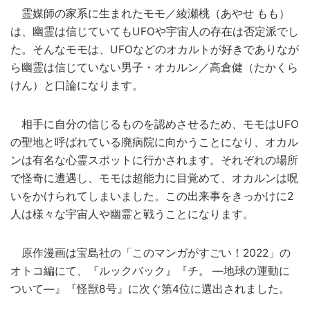
霊媒師の家系に生まれたモモ／綾瀬桃（あやせ もも）
は、幽霊は信じていてもUFOや宇宙人の存在は否定派でし
た。そんなモモは、UFOなどのオカルトが好きでありなが
ら幽霊は信じていない男子・オカルン／高倉健（たかくら
けん）と口論になります。
相手に自分の信じるものを認めさせるため、モモはUFO
の聖地と呼ばれている廃病院に向かうことになり、オカル
ンは有名な心霊スポットに行かされます。それぞれの場所
で怪奇に遭遇し、モモは超能力に目覚めて、オカルンは呪
いをかけられてしまいました。この出来事をきっかけに2
人は様々な宇宙人や幽霊と戦うことになります。
原作漫画は宝島社の「このマンガがすごい！2022」の
オトコ編にて、『ルックバック』『チ。 ―地球の運動に
ついて―』『怪獣8号』に次ぐ第4位に選出されました。