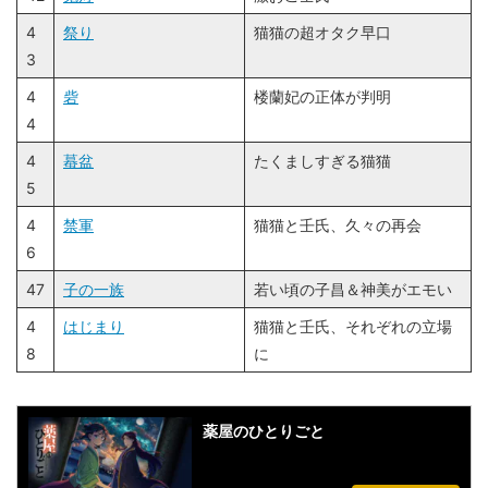
4
祭り
猫猫の超オタク早口
3
4
砦
楼蘭妃の正体が判明
4
4
蟇盆
たくましすぎる猫猫
5
4
禁軍
猫猫と壬氏、久々の再会
6
47
子の一族
若い頃の子昌＆神美がエモい
4
はじまり
猫猫と壬氏、それぞれの立場
8
に
薬屋のひとりごと