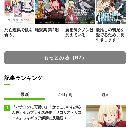
死亡遊戯で飯を
地獄楽 第2期
魔術師クノンは
最推しの義兄を
食う。
見えている
愛でるため、長
生きします！
もっとみる（67）
記事ランキング
最新
24時間
週間
カヤちゃんはコ
魔王の娘は優し
ワくない
すぎる!!
「バチクソに可愛い」「かっこいいお姉さ
ん感」セガプライズ新作『リコリス・リコ
イル』フィギュア解禁に反響続々