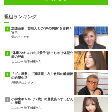
番組ランキング
加護亜依、芸能人との“体の関係”を赤裸々
告白
愛のハイエナ
“体重72キロの北川景子”ぽっちゃり体型公
表の理由
ななにー 地下ABEMA
「ゴミ屋敷」「孤独死」布川敏和の離婚後
の絶望生活
ABEMAエンタメ
小学生ギャル（12歳）の登校姿＆すっぴん
に衝撃
ななにー 地下ABEMA