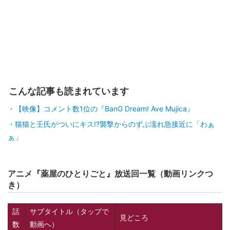
こんな記事も読まれています
【映像】コメント数1位の『BanG Dream! Ave Mujica』
猫猫と壬氏がついにキス!?襲撃からのずぶ濡れ急接近に「わぁ
ぁ」
アニメ『薬屋のひとりごと』放送回一覧（動画リンクつ
き）
話
サブタイトル（タップで
見どころ
数
動画へ）