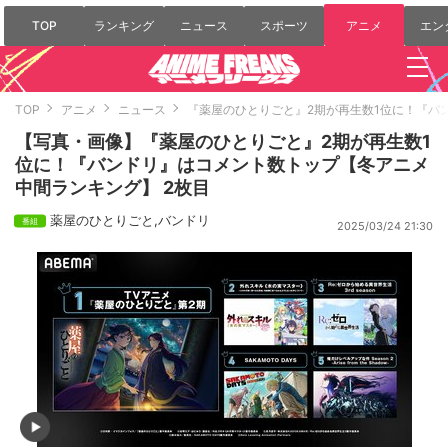
TOP
ランキング
ニュース
スポーツ
アニメ
エン
TOP
アニメ
ニュース
『薬屋のひとりごと』2期が再生数1位に！『バ
【写真・画像】『薬屋のひとりごと』2期が再生数1
位に！『バンドリ』はコメント数トップ【冬アニメ
中間ランキング】 2枚目
薬屋のひとりごと
,
バンドリ
2025/03/24 21:30