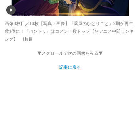
画像4枚目／13枚
【写真・画像】『薬屋のひとりごと』2期が再生
数1位に！『バンドリ』はコメント数トップ【冬アニメ中間ランキ
ング】 1枚目
▼スクロールで次の画像をみる▼
記事に戻る