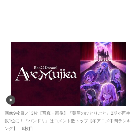
画像9枚目／13枚
【写真・画像】『薬屋のひとりごと』2期が再生
数1位に！『バンドリ』はコメント数トップ【冬アニメ中間ランキ
ング】 6枚目