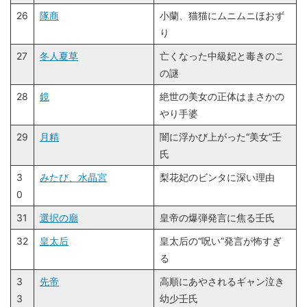
26
隊商
小蘭、猫猫にムニムニほおず
り
27
冬人夏草
亡くなった中級妃と毒きのこ
の謎
28
鏡
絶世の美女の正体はまさかの
やり手婆
29
月精
闇に浮かび上がった“美女”壬
氏
3
みたび、水晶宮
梨花妃のビンタに深い理由
0
31
選択の廟
皇帝の爆弾発言に焦る壬氏
32
皇太后
皇太后の“呪い”発言が怖すぎ
る
3
先帝
高順にあやされるギャン泣き
3
幼少壬氏