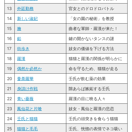
13
外廷勤務
官女とのドロドロバトル
14
新しい淑妃
「女の園の秘術」を教授
15
膾
曲者な軍師・羅漢が来た！
16
鉛
鍵の開かないタンスの謎
17
街歩き
妓女の価値を下げる方法
18
羅漢
猫猫と羅漢の関係が明らかに
19
偶然か必然か
命を守るため、猫猫が走る
20
曼荼羅華
壬氏が飲む薬の効果
21
身請け作戦
隙あらば嫉妬する壬氏
22
青い薔薇
羅漢の目に映る人々
23
鳳仙花と片喰
妓女・鳳仙と羅漢の悲恋
24
壬氏と猫猫
壬氏の頭突きを食らう猫猫
25
猫猫と毛毛
壬氏、恍惚の表情でネコ吸い