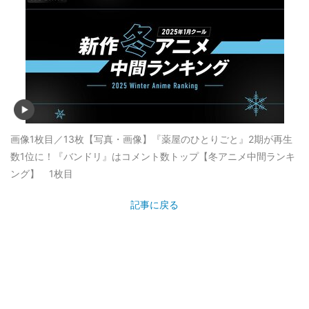
画像1枚目／13枚
【写真・画像】『薬屋のひとりごと』2期が再生
数1位に！『バンドリ』はコメント数トップ【冬アニメ中間ランキ
ング】 1枚目
記事に戻る