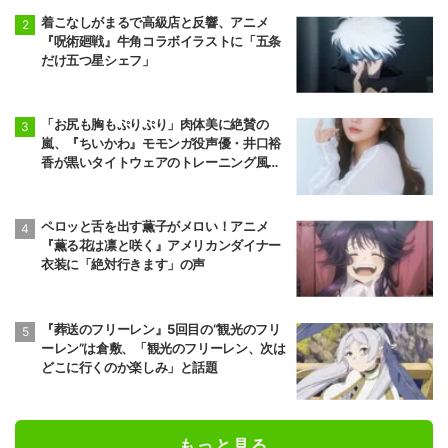
着こなしがまるで高級店と反響、アニメ
『呪術廻戦』牛角コラボイラストに「五条
だけ五つ星シェフ」
「お尻も胸もぷりぷり」肉体美に絶賛の
嵐、『ちいかわ』モモンガ役声優・井口裕
香が黒いタイトウェアのトレーニング風景
公開
ペロッと舌を出す薫子がメロい！アニメ
『薫る花は凛と咲く』アメリカンダイナー
衣装に「絶対行きます」の声
『葬送のフリーレン』5回目の“観光のフリ
ーレン”は倉敷、「観光のフリーレン、次は
どこに行くのか楽しみ」と話題
もっと見る