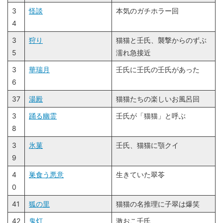
3
怪談
本気のガチホラー回
4
3
狩り
猫猫と壬氏、襲撃からのずぶ
5
濡れ急接近
3
華瑞月
壬氏に壬氏の壬氏があった
6
37
湯殿
猫猫たちの楽しいお風呂回
3
踊る幽霊
壬氏が「猫猫」と呼ぶ
8
3
氷菓
壬氏、猫猫に顎クイ
9
4
巣食う悪意
生きていた翠苓
0
41
狐の里
猫猫の名推理に子翠は爆笑
42
鬼灯
激おこ壬氏