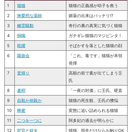
1
猫猫
猫猫の正義感が幼子を救う
2
無愛想な薬師
媚薬の出来はバッチリ!?
3
幽霊騒動
奇行の裏の真実に気づく猫猫
4
恫喝
ガチギレ猫猫のマジビンタ！
5
暗躍
そばかすを落とした猫猫の顔
6
園遊会
「これ、毒です」猫猫が本領
発揮
7
里帰り
高順の前で素が出てしまう壬
氏
8
麦稈
「一夜の対価」に壬氏、硬直
9
自殺か他殺か
猫猫の死生観、壬氏の懊悩
10
蜂蜜
変態に追い詰められる猫猫
11
二つを一つに
阿多妃の過去が明らかに
12
宦官と妓女
猫猫、指先だけならお触りOK