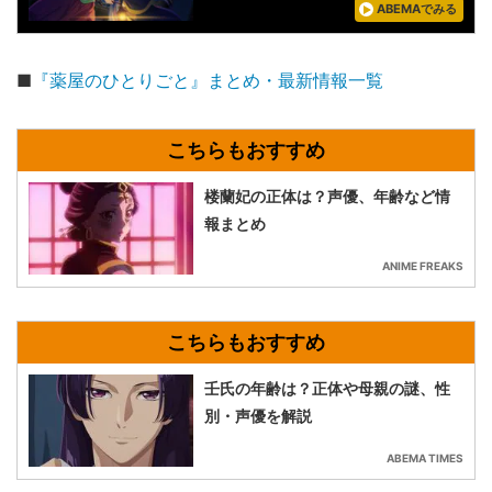
ABEMAでみる
■
『薬屋のひとりごと』まとめ・最新情報一覧
楼蘭妃の正体は？声優、年齢など情
報まとめ
ANIME FREAKS
壬氏の年齢は？正体や母親の謎、性
別・声優を解説
ABEMA TIMES