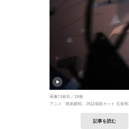
画像13枚目／29枚
アニメ「呪術廻戦」26話場面カット 五条悟
記事を読む