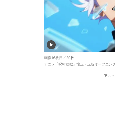
画像16枚目／29枚
アニメ「呪術廻戦」懐玉・玉折オープニング
▼スク