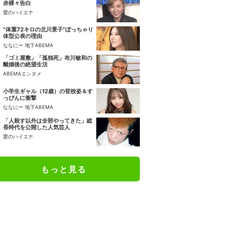
赤裸々告白
愛のハイエナ
“体重72キロの北川景子”ぽっちゃり
体型公表の理由
ななにー 地下ABEMA
「ゴミ屋敷」「孤独死」布川敏和の
離婚後の絶望生活
ABEMAエンタメ
小学生ギャル（12歳）の登校姿＆す
っぴんに衝撃
ななにー 地下ABEMA
「人殺す以外は全部やってきた」総
長時代を公開した人気芸人
愛のハイエナ
もっと見る