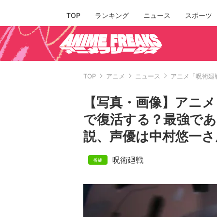
TOP
ランキング
ニュース
スポーツ
TOP
アニメ
ニュース
アニメ「呪術廻
【写真・画像】アニメ
で復活する？最強であ
説、声優は中村悠一さん
呪術廻戦