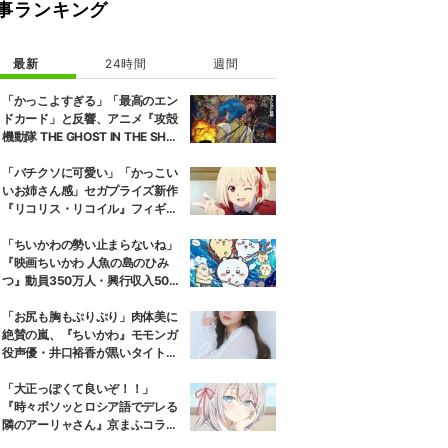
事ランキング
最新
24時間
週間
「かっこよすぎる」「最高のエン
ドカード」と反響、アニメ『攻殻
機動隊 THE GHOST IN THE SHEL
L』第5話エンドカード公開
「バチクソに可愛い」「かっこい
いお姉さん感」セガプライズ新作
『リコリス・リコイル』フィギュ
ア解禁に反響続々
「ちいかわの勢い止まらないね」
『映画ちいかわ 人魚の島のひみ
つ』動員350万人・興行収入50億
円突破が大きな話題に
「お尻も胸もぷりぷり」肉体美に
絶賛の嵐、『ちいかわ』モモンガ
役声優・井口裕香が黒いタイトウ
ェアのトレーニング風景公開
「大正っぽくて良いぞ！！」
『時々ボソッとロシア語でデレる
隣のアーリャさん』京まふコラボ
の特別衣装ビジュアルに絶賛の声