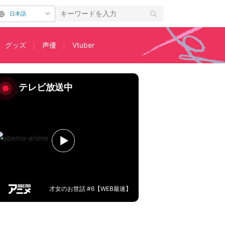
日本語
グッズ
声優
Vtuber
、声優は中村悠一さん
テレビ放送中
才女のお世話 #6【WEB最速】