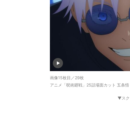
画像15枚目／29枚
アニメ「呪術廻戦」25話場面カット 五条悟
▼スク