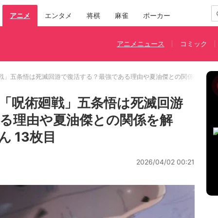
アニメ
エンタメ
将棋
麻雀
ポーカー
アニメニュース
コミック
戦」五条悟は死滅回游で復活する？最強である理由や夏油傑との関係を解説
「呪術廻戦」五条悟は死滅回游
る理由や夏油傑との関係を解
 13枚目
2026/04/02 00:21