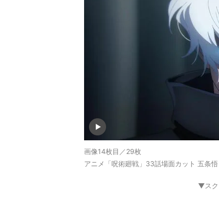
画像14枚目／29枚
アニメ「呪術廻戦」33話場面カット 五条悟
▼スク