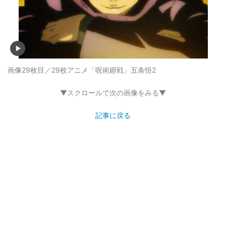
画像29枚目／29枚
アニメ「呪術廻戦」五条悟2
▼スクロールで次の画像をみる▼
記事に戻る