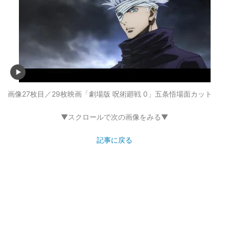
画像27枚目／29枚
映画「劇場版 呪術廻戦 0」五条悟場面カット
▼スクロールで次の画像をみる▼
記事に戻る