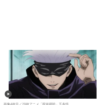
画像4枚目／29枚
アニメ「呪術廻戦」五条悟