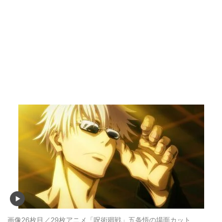
画像26枚目／29枚
アニメ「呪術廻戦」五条悟の場面カット