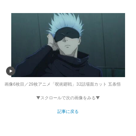
画像6枚目／29枚
アニメ「呪術廻戦」32話場面カット 五条悟
▼スクロールで次の画像をみる▼
記事に戻る