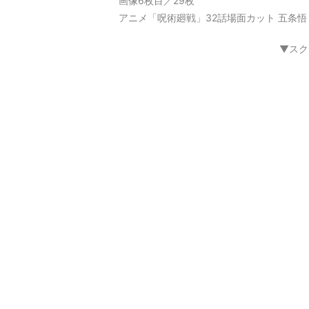
画像6枚目／29枚
アニメ「呪術廻戦」32話場面カット 五条悟
▼スク