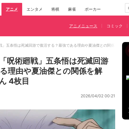
アニメ
エンタメ
将棋
麻雀
ポーカー
アニメニュース
コミック
戦」五条悟は死滅回游で復活する？最強である理由や夏油傑との関係を解説
「呪術廻戦」五条悟は死滅回游
る理由や夏油傑との関係を解
ん 4枚目
2026/04/02 00:21