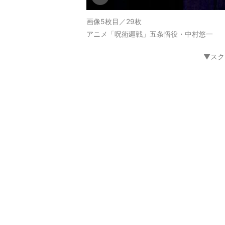
画像5枚目／29枚
アニメ「呪術廻戦」五条悟役・中村悠一
▼スク