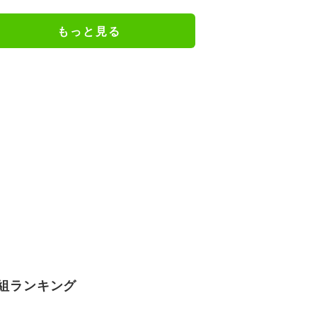
ジメイド姿にツッコミ殺到
もっと見る
組ランキング