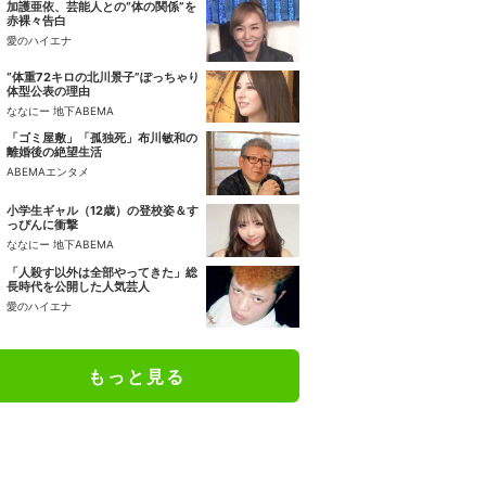
加護亜依、芸能人との“体の関係”を
赤裸々告白
愛のハイエナ
“体重72キロの北川景子”ぽっちゃり
体型公表の理由
ななにー 地下ABEMA
「ゴミ屋敷」「孤独死」布川敏和の
離婚後の絶望生活
ABEMAエンタメ
小学生ギャル（12歳）の登校姿＆す
っぴんに衝撃
ななにー 地下ABEMA
「人殺す以外は全部やってきた」総
長時代を公開した人気芸人
愛のハイエナ
もっと見る