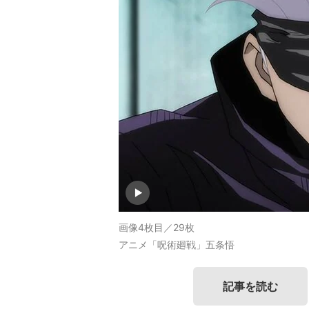
画像4枚目／29枚
アニメ「呪術廻戦」五条悟
記事を読む