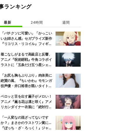
事ランキング
最新
24時間
週間
「バチクソに可愛い」「かっこい
いお姉さん感」セガプライズ新作
『リコリス・リコイル』フィギュ
ア解禁に反響続々
着こなしがまるで高級店と反響、
アニメ『呪術廻戦』牛角コラボイ
ラストに「五条だけ五つ星シェ
フ」
「お尻も胸もぷりぷり」肉体美に
絶賛の嵐、『ちいかわ』モモンガ
役声優・井口裕香が黒いタイトウ
ェアのトレーニング風景公開
ペロッと舌を出す薫子がメロい！
アニメ『薫る花は凛と咲く』アメ
リカンダイナー衣装に「絶対行き
ます」の声
「一人変なの混ざってないです
か？」まさかのラストワン賞に…
『ぼっち・ざ・ろっく！』ジャー