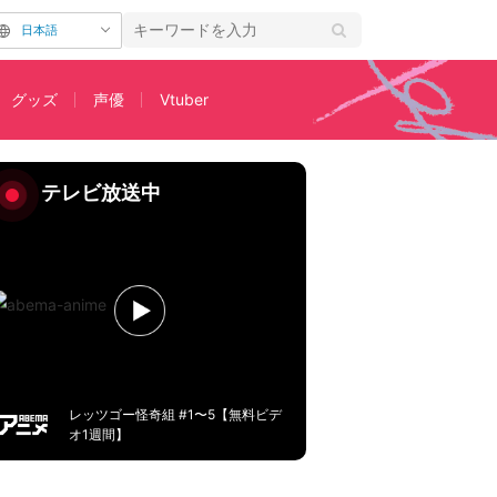
日本語
グッズ
声優
Vtuber
、声優は中村悠一さん
テレビ放送中
レッツゴー怪奇組 #1〜5【無料ビデ
オ1週間】