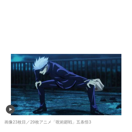
画像23枚目／29枚
アニメ「呪術廻戦」五条悟3