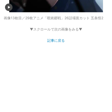
画像13枚目／29枚
アニメ「呪術廻戦」26話場面カット 五条悟2
▼スクロールで次の画像をみる▼
記事に戻る