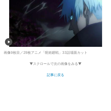
画像9枚目／29枚
アニメ「呪術廻戦」33話場面カット
▼スクロールで次の画像をみる▼
記事に戻る