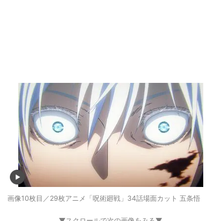
画像10枚目／29枚
アニメ「呪術廻戦」34話場面カット 五条悟
▼スクロールで次の画像をみる▼