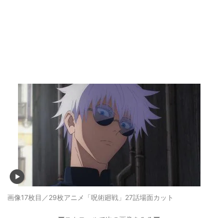
画像17枚目／29枚
アニメ「呪術廻戦」27話場面カット