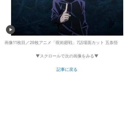
画像11枚目／29枚
アニメ「呪術廻戦」7話場面カット 五条悟
▼スクロールで次の画像をみる▼
記事に戻る