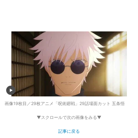
画像19枚目／29枚
アニメ「呪術廻戦」29話場面カット 五条悟
▼スクロールで次の画像をみる▼
記事に戻る