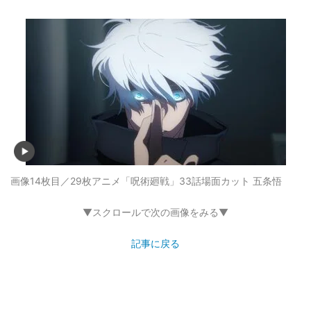
画像14枚目／29枚
アニメ「呪術廻戦」33話場面カット 五条悟
▼スクロールで次の画像をみる▼
記事に戻る