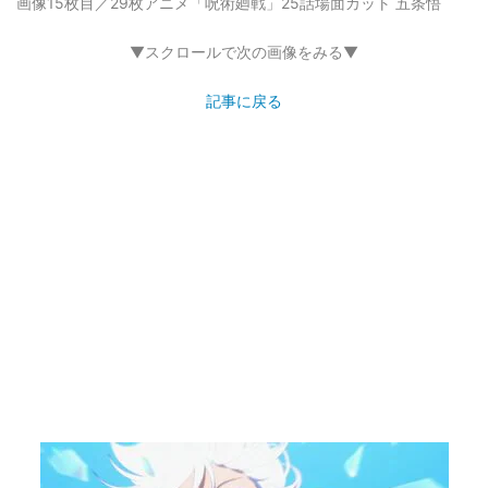
画像15枚目／29枚
アニメ「呪術廻戦」25話場面カット 五条悟
▼スクロールで次の画像をみる▼
記事に戻る