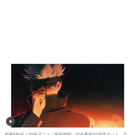
画像8枚目／29枚
アニメ「呪術廻戦」渋谷事変ED場面カット 五