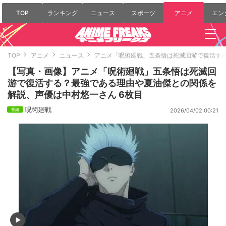
TOP
ランキング
ニュース
スポーツ
アニメ
エン
TOP
アニメ
ニュース
アニメ「呪術廻戦」五条悟は死滅回游で復活す
【写真・画像】アニメ「呪術廻戦」五条悟は死滅回
游で復活する？最強である理由や夏油傑との関係を
解説、声優は中村悠一さん 6枚目
呪術廻戦
2026/04/02 00:21