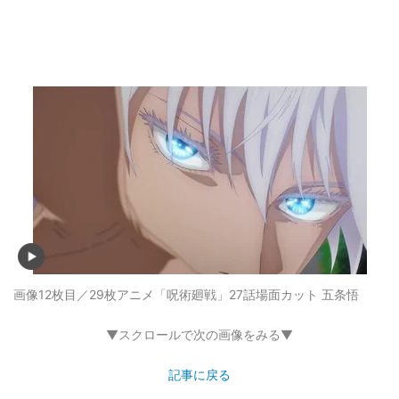
画像12枚目／29枚
アニメ「呪術廻戦」27話場面カット 五条悟
▼スクロールで次の画像をみる▼
記事に戻る