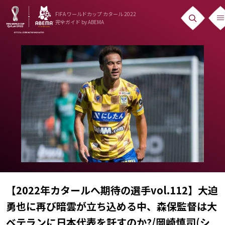
FIFA ワールドカップ カタール 2022
完全ガイド
by ABEMA
ニュース
News
出場国
Teams
日本代表
Team Japan
日程・結果
【2022年カタールへ期待の選手vol.112】大迫
Schedule
勇也に再び暗雲が立ち込める中、森保監督は大
ランキング
ベテランに日本代表を託すのか?/岡崎慎司(シ