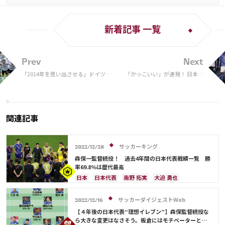
新着記事 一覧
Prev
Next
「2014年を思い出させる」ドイツ代
「かっこいい」が連発！ 日本代
表がカタールW杯ユニを発表し反響
表選手たちの新ユニ初対面の貴
続々！「今回は５つ星」
重な反応が公開、細かいところ
が気になる選手は？
関連記事
サッカーキング
2022/12/28
森保一監督続投！ 過去4年間の日本代表戦績一覧 勝
率69.8％は歴代最高
日本
日本代表
南野 拓実
大迫 勇也
伊東 純也
鎌田 大地
アメリカ
浅野 拓磨
三笘 薫
堂安 律
ブラジル
原口 元気
サッカーダイジェストWeb
2022/12/16
相馬 勇紀
サウジアラビア
韓国
田中 碧
【４年後の日本代表“理想イレブン”】森保監督続投な
古橋 亨梧
町野 修斗
ドイツ
スペイン
ら大きな変更はなさそう。板倉にはモチベーターとし