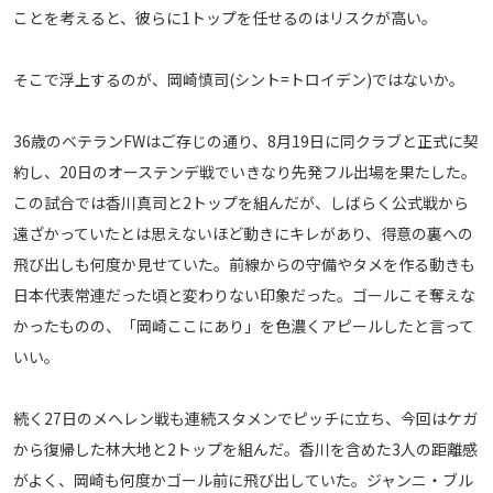
ことを考えると、彼らに1トップを任せるのはリスクが高い。
運営会社
ご利用にあたって
そこで浮上するのが、岡崎慎司(シント=トロイデン)ではないか。
プライバシーポリシー
お問い合わせ
36歳のベテランFWはご存じの通り、8月19日に同クラブと正式に契
約し、20日のオーステンデ戦でいきなり先発フル出場を果たした。
この試合では香川真司と2トップを組んだが、しばらく公式戦から
Share
遠ざかっていたとは思えないほど動きにキレがあり、得意の裏への
© AbemaTV. Inc. All Rights Reserved.
飛び出しも何度か見せていた。前線からの守備やタメを作る動きも
日本代表常連だった頃と変わりない印象だった。ゴールこそ奪えな
かったものの、「岡崎ここにあり」を色濃くアピールしたと言って
いい。
続く27日のメへレン戦も連続スタメンでピッチに立ち、今回はケガ
から復帰した林大地と2トップを組んだ。香川を含めた3人の距離感
がよく、岡崎も何度かゴール前に飛び出していた。ジャンニ・ブル