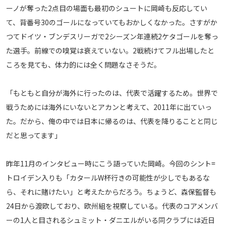
ーノが奪った2点目の場面も最初のシュートに岡崎も反応してい
て、背番号30のゴールになっていてもおかしくなかった。さすがか
つてドイツ・ブンデスリーガで2シーズン年連続2ケタゴールを奪っ
た選手。前線での嗅覚は衰えていない。2戦続けてフル出場したと
ころを見ても、体力的には全く問題なさそうだ。
「もともと自分が海外に行ったのは、代表で活躍するため。世界で
戦うためには海外にいないとアカンと考えて、2011年に出ていっ
た。だから、俺の中では日本に帰るのは、代表を降りることと同じ
だと思ってます」
昨年11月のインタビュー時にこう語っていた岡崎。今回のシント=
トロイデン入りも「カタールW杯行きの可能性が少しでもあるな
ら、それに賭けたい」と考えたからだろう。ちょうど、森保監督も
24日から渡欧しており、欧州組を視察している。代表のコアメンバ
ーの1人と目されるシュミット・ダニエルがいる同クラブには近日