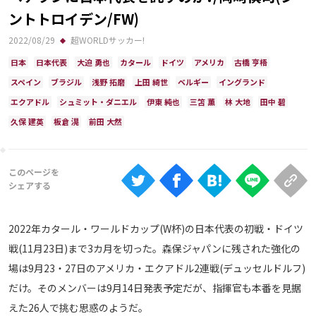
Ranking
ントトロイデン/FW)
大会について
2022/08/29
超WORLDサッカー!
日本
日本代表
大迫 勇也
カタール
ドイツ
アメリカ
古橋 亨梧
About
スペイン
ブラジル
浅野 拓磨
上田 綺世
ベルギー
イングランド
エクアドル
シュミット・ダニエル
伊東 純也
三笘 薫
林 大地
田中 碧
視聴方法
久保 建英
板倉 滉
前田 大然
iOS Apps
Android
2022年カタール・ワールドカップ(W杯)の日本代表の初戦・ドイツ
Web
戦(11月23日)まで3カ月を切った。森保ジャパンに残された強化の
ABEMAの視聴について
場は9月23・27日のアメリカ・エクアドル2連戦(デュッセルドルフ)
TV
だけ。そのメンバーは9月14日発表予定だが、指揮官も本番を見据
えた26人で挑む思惑のようだ。