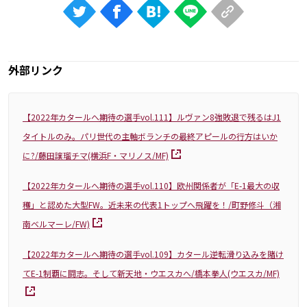
外部リンク
【2022年カタールへ期待の選手vol.111】ルヴァン8強敗退で残るはJ1
タイトルのみ。パリ世代の主軸ボランチの最終アピールの行方はいか
に?/藤田譲瑠チマ(横浜F・マリノス/MF)
【2022年カタールへ期待の選手vol.110】欧州関係者が「E-1最大の収
穫」と認めた大型FW。近未来の代表1トップへ飛躍を！/町野修斗（湘
南ベルマーレ/FW)
【2022年カタールへ期待の選手vol.109】カタール逆転滑り込みを賭け
てE-1制覇に闘志。そして新天地・ウエスカへ/橋本拳人(ウエスカ/MF)