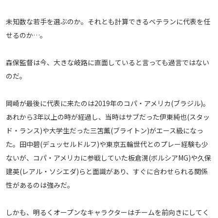
未知数な若手を選ぶのか。それとも計算できるベテランに代表を任
せるのか…。
森保監督は今、大きな岐路に直面していると言っても過言ではない
のだ。
岡崎が最後に代表に来たのは2019年のコパ・アメリカ(ブラジル)。
あれから3年以上の時が経過し、当時はサブだった伊東純也(スタッ
ド・ランス)や大学生だった三笘薫(ブライトン)がエース級になっ
た。田中碧(デュッセルドルフ)や東京五輪世代とのプレー経験も少
ないが、コパ・アメリカに参戦していた板倉滉(ボルシアMG)や久保
建英(レアル・ソシエダ)らと面識があり、すぐに合わせられる関係
性があるのは強みだ。
しかも、明るくオープンなキャラクターはチームを前向きにしてく