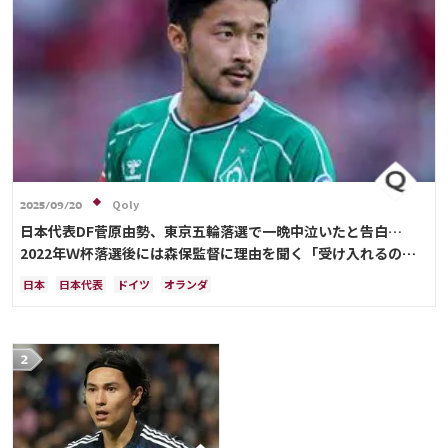
Qoly
2025/09/20
日本代表DF菅原由勢、東京五輪落選で一晩中泣いたと告白…
2022年Ｗ杯落選後には森保監督に理由を聞く「受け入れるのは
難しかった」
日本
日本代表
ドイツ
オランダ