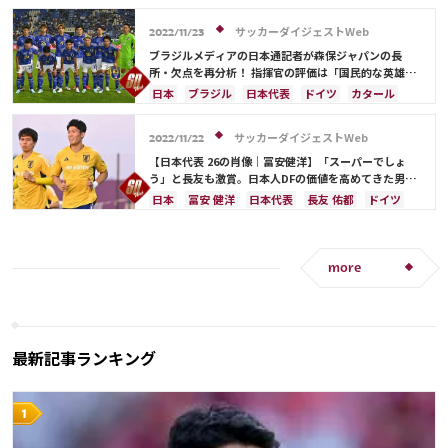
ベルギー
ブラジル
中山 雄太
カタール
デンマーク
フランス
セネガル
カメルーン
サッカーダイジェストWeb
2022/11/23
オーストラリア
吉田 麻也
原口 元気
遠藤 航
ブラジルメディアの日本通記者が森保ジャパンの長
大迫 勇也
所・欠点を再分析！ 指揮官の評価は「国民的な英雄に
なるか、失敗の主犯になるか…」【W杯】
日本
ブラジル
日本代表
ドイツ
カタール
ラファエル・バラン
イラン
スペイン
プレーオフ
コスタリカ
長友 佑都
南野 拓実
サッカーダイジェストWeb
2022/11/22
古橋 亨梧
大迫 勇也
【日本代表 26の肖像｜冨安健洋】「スーパーでしょ
う」と長友も激賞。日本人DFの価値を高めてきた男の
最大の敵は？
日本
冨安 健洋
日本代表
長友 佑都
ドイツ
ベルギー
カタール
イラン
カナダ
メキシコ
吉田 麻也
原口 元気
守田 英正
板倉 滉
大迫 勇也
more
最新記事ランキング