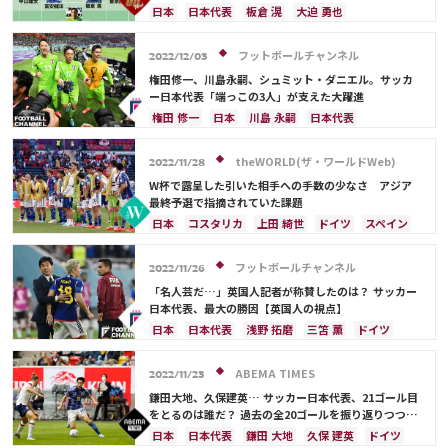
ての役割を期待したい
クロアチア
エクアドル
ウルグアイ
カナダ
日本
日本代表
板倉 滉
大迫 勇也
メキシコ
オーストラリア
コスタリカ
クロアチア
長友 佑都
酒井 宏樹
ドイツ
吉田 麻也
佐々木 翔
山根 視来
守田 英正
スペイン
川島 永嗣
吉田 麻也
浅野 拓磨
フットボールチャンネル
2022/12/03
前田 大然
遠藤 航
カタール
イラン
久保 建英
カタール
ポルトガル
コスタリカ
権田修一、川島永嗣、シュミット・ダニエル。サッカ
セルビア
ガーナ
カメルーン
谷 晃生
中山 雄太
C・ロナウド
鎌田 大地
ー日本代表「端っこの3人」が支えた大躍進
長友 佑都
植田 直通
久保 建英
酒井 宏樹
サディオ・マネ
前田 大然
町野 修斗
権田 修一
日本
川島 永嗣
日本代表
板倉 滉
冨安 健洋
シュミット・ダニエル
ドイツ
スペイン
カタール
ベルギー
クロアチア
ポルトガル
theWORLD(ザ・ワールドWeb)
2022/11/28
ブラジル
コスタリカ
谷 晃生
堂安 律
W杯で露呈した引いた相手への手数の少なさ アジア
冨安 健洋
大迫 勇也
最終予選で指摘されていた課題
日本
コスタリカ
上田 綺世
ドイツ
スペイン
三笘 薫
伊東 純也
浅野 拓磨
前田 大然
カタール
ベルギー
日本代表
山根 視来
フットボールチャンネル
2022/11/26
守田 英正
久保 建英
鎌田 大地
堂安 律
「名人芸だ…」英国人記者が称賛したのは？ サッカー
大迫 勇也
相馬 勇紀
日本代表、最大の勝因【英国人の視点】
日本
日本代表
浅野 拓磨
三笘 薫
ドイツ
コスタリカ
堂安 律
オーストラリア
南野 拓実
カタール
サディオ・マネ
古橋 亨梧
大迫 勇也
ABEMA TIMES
2022/11/23
鎌田大地、久保建英… サッカー日本代表、21ゴール目
をとるのは誰だ？ 過去の全20ゴールを振り返りつつ予
想
日本
日本代表
鎌田 大地
久保 建英
ドイツ