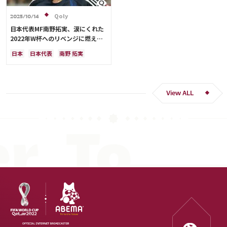
Qoly
2025/10/14
日本代表MF南野拓実、涙にくれた
2022年W杯へのリベンジに燃える
「絶対にリベンジしたい」「サッカ
日本
日本代表
南野 拓実
ー人生をかけた戦い」
クロアチア
長友 佑都
ドイツ
スペイン
川島 永嗣
谷 晃生
吉田 麻也
谷口 彰悟
伊東 純也
View ALL