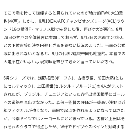
メディアアライアンス
そこで満を持して復帰すると見られていたのが絶対的FWの大迫勇
也(神戸)。しかし、8月18日のAFCチャンピオンズリーグ(ACL)ラウ
ンド16の横浜F・マリノス戦で先発した後、再びケガが悪化。8月
28日の神戸の全体練習に参加しておらず、9月3日の京都サンガF.C.
との下位直接対決を回避せざるを得ない状況のようだ。当面の公式
戦に出られないとなると、9月の代表2連戦帯同も絶望的。本番での
大迫不在がいよいよ現実味を帯びてきたと言っていいだろう。
6月シリーズでは、浅野拓磨(ボーフム)、古橋亨梧、前田大然(とも
にセルティック)、上田綺世(セルクル・ブルージュ)の4人がテスト
されたが、ブラジル、チュニジアといったW杯出場国相手にゴール
への道筋を見出せなかった。森保一監督の評価が一番高い浅野は近
年フィジカルが強くなり、前線で起点を作れるようになってはきた
が、今季ドイツではノーゴールにとどまっている。古橋と上田はそ
れぞれのクラブで得点したが、W杯でドイツやスペインと対峙する