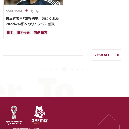
Qoly
2025/10/14
日本代表MF南野拓実、涙にくれた
2022年W杯へのリベンジに燃える
「絶対にリベンジしたい」「サッカ
日本
日本代表
南野 拓実
ー人生をかけた戦い」
クロアチア
長友 佑都
ドイツ
スペイン
川島 永嗣
谷 晃生
吉田 麻也
谷口 彰悟
伊東 純也
View ALL