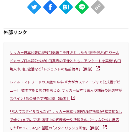
外部リンク
サッカー日本代表に現役引退選手を呼ぶとしたら｢誰を選ぶ｣!? ワール
ドカップ日本語公式が中田英寿の画像とともにアンケートを実施! 内田
篤人や川口能活など｢レジェンドの名前続々｣【画像】
レアル・マドリードの18歳MF中井卓大がカスティージャで公式戦デビ
ュー!! ｢彼の才能と努力を感じる｣サッカー日本代表入り期待の超逸材が
スペイン3部の試合で初出場! 【動画】
｢なんてスタイルなんだ｣!? サッカー日本代表FW浅野拓磨が｢松葉杖なし
で歩く｣までに回復! 遠征中の代表戦士や所属先のボーフム公式も反応
した｢かっこいい｣と話題の｢スタイリッシュ画像｣【画像】