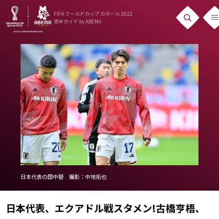
FIFA ワールドカップ カタール 2022
完全ガイド
by ABEMA
ニュース
News
出場国
Teams
日本代表
Team Japan
日程・結果
日本代表の田中碧 撮影：中地拓也
Schedule
ランキング
日本代表、エクアドル戦スタメン!古橋亨梧、