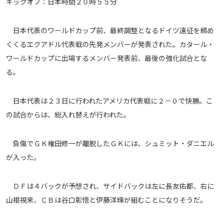
キックオフ：日本時間２０時５５分
メディアアライアンス
日本代表のワールドカップ前、最終調整となるドイツ遠征を締め
くくるエクアドル代表戦の先発メンバーが発表された。カタール・
ワールドカップに出場するメンバー発表前、最後の強化試合とな
る。
日本代表は２３日に行われたアメリカ代表戦に２－０で快勝。こ
の試合からは、総入れ替えが行われた。
負傷でＧＫ権田修一が離脱したＧＫには、シュミット・ダニエル
が入った。
ＤＦは４バックが予想され、サイドバックは左に長友佑都、右に
山根視来、ＣＢは谷口彰悟と伊藤洋輝が組むことになりそうだ。