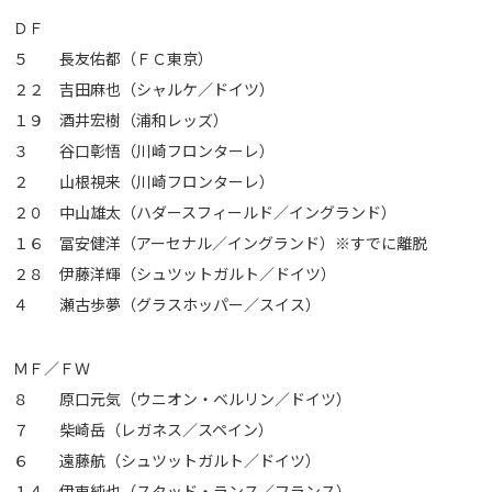
ＤＦ
５ 長友佑都（ＦＣ東京）
２２ 吉田麻也（シャルケ／ドイツ）
１９ 酒井宏樹（浦和レッズ）
３ 谷口彰悟（川崎フロンターレ）
２ 山根視来（川崎フロンターレ）
２０ 中山雄太（ハダースフィールド／イングランド）
１６ 冨安健洋（アーセナル／イングランド）※すでに離脱
２８ 伊藤洋輝（シュツットガルト／ドイツ）
４ 瀬古歩夢（グラスホッパー／スイス）
ＭＦ／ＦＷ
８ 原口元気（ウニオン・ベルリン／ドイツ）
７ 柴崎岳（レガネス／スペイン）
６ 遠藤航（シュツットガルト／ドイツ）
１４ 伊東純也（スタッド・ランス／フランス）