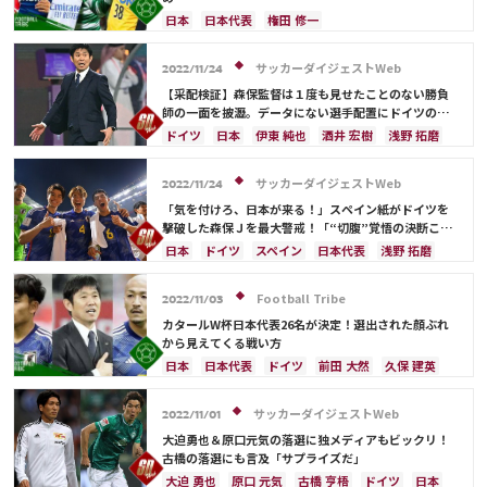
クロアチア
エクアドル
ウルグアイ
カナダ
日本
日本代表
権田 修一
メキシコ
オーストラリア
コスタリカ
シュミット・ダニエル
大迫 勇也
谷 晃生
吉田 麻也
佐々木 翔
山根 視来
守田 英正
ドイツ
川島 永嗣
浅野 拓磨
フランス
サッカーダイジェストWeb
2022/11/24
前田 大然
遠藤 航
カタール
イラン
クロアチア
長友 佑都
酒井 宏樹
古橋 亨梧
【采配検証】森保監督は１度も見せたことのない勝負
セルビア
ガーナ
カメルーン
谷 晃生
堂安 律
前田 大然
スペイン
アルゼンチン
師の一面を披瀝。データにない選手配置にドイツの混
乱は明らかだった【W杯】
長友 佑都
植田 直通
久保 建英
酒井 宏樹
モロッコ
吉田 麻也
谷口 彰悟
山根 視来
ドイツ
日本
伊東 純也
酒井 宏樹
浅野 拓磨
板倉 滉
冨安 健洋
中山 雄太
伊東 純也
南野 拓実
守田 英正
三笘 薫
鎌田 大地
権田 修一
ニャブリ
三笘 薫
上田 綺世
田中 碧
久保 建英
堂安 律
冨安 健洋
スペイン
フランス
サッカーダイジェストWeb
2022/11/24
鎌田 大地
板倉 滉
冨安 健洋
遠藤 航
アルゼンチン
日本代表
長友 佑都
吉田 麻也
「気を付けろ、日本が来る！」スペイン紙がドイツを
伊藤 洋輝
町野 修斗
原口 元気
南野 拓実
旗手 怜央
田中 碧
撃破した森保Ｊを最大警戒！「“切腹”覚悟の決断こそ
が勝因だ」【W杯】
板倉 滉
古橋 亨梧
前田 大然
遠藤 航
日本
ドイツ
スペイン
日本代表
浅野 拓磨
大迫 勇也
堂安 律
シュミット・ダニエル
南野 拓実
守田 英正
田中 碧
久保 建英
板倉 滉
Football Tribe
2022/11/03
古橋 亨梧
冨安 健洋
遠藤 航
カタールW杯日本代表26名が決定！選出された顔ぶれ
から見えてくる戦い方
日本
日本代表
ドイツ
前田 大然
久保 建英
板倉 滉
スペイン
南野 拓実
浅野 拓磨
三笘 薫
上田 綺世
古橋 亨梧
フランス
サッカーダイジェストWeb
2022/11/01
ベルギー
イングランド
谷 晃生
谷口 彰悟
大迫勇也＆原口元気の落選に独メディアもビックリ！
冨安 健洋
アメリカ
コスタリカ
鎌田大地
古橋の落選にも言及「サプライズだ」
大迫 勇也
ポルトガル
カナダ
川島 永嗣
大迫 勇也
原口 元気
古橋 亨梧
ドイツ
日本