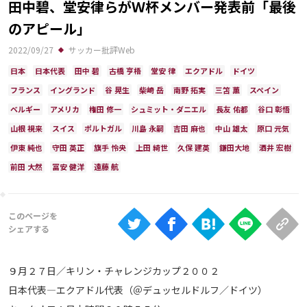
田中碧、堂安律らがＷ杯メンバー発表前「最後
Ranking
のアピール」
大会について
2022/09/27
サッカー批評Web
About
日本
日本代表
田中 碧
古橋 亨梧
堂安 律
エクアドル
ドイツ
フランス
イングランド
谷 晃生
柴崎 岳
南野 拓実
三笘 薫
スペイン
ベルギー
アメリカ
権田 修一
シュミット・ダニエル
長友 佑都
谷口 彰悟
視聴方法
山根 視来
スイス
ポルトガル
川島 永嗣
吉田 麻也
中山 雄太
原口 元気
iOS Apps
伊東 純也
守田 英正
旗手 怜央
上田 綺世
久保 建英
鎌田大地
酒井 宏樹
前田 大然
冨安 健洋
遠藤 航
Android
Web
ABEMAの視聴について
TV
９月２７日／キリン・チャレンジカップ２００２
日本代表―エクアドル代表（＠デュッセルドルフ／ドイツ）