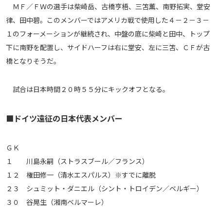
ＭＦ／ＦＷの選手は柴崎岳、古橋亨梧、三笘薫、南野拓実、堂安
運営会社
律、田中碧。このメンバーではアメリカ戦で使用した４－２－３－
ご利用にあたって
１のフォーメーションが継続され、中盤の底に柴崎と田中、トップ
プライバシーポリシー
下に南野を配置し、サイドハーフは右に堂安、左に三笘、ＣＦが古
お問い合わせ
橋となりそうだ。
試合は日本時間２０時５５分にキックオフとなる。
Share
© AbemaTV. Inc. All Rights Reserved.
■ドイツ遠征の日本代表メンバー
ＧＫ
１ 川島永嗣（ストラスブール／フランス）
１２ 権田修一（清水エスパルス）※すでに離脱
２３ シュミット・ダニエル（シント・トロイデン／ベルギー）
３０ 谷晃生（湘南ベルマーレ）