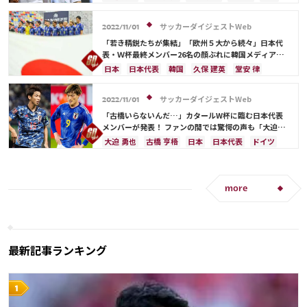
権田 修一
シュミット・ダニエル
長友 佑都
日本代表
カタール
鎌田大地
遠藤 航
吉田 麻也
山根 視来
中山 雄太
原口 元気
吉田 麻也
浅野 拓磨
田中 碧
板倉 滉
堂安 律
サッカーダイジェストWeb
2022/11/01
柴崎 岳
伊東 純也
守田 英正
田中 碧
「若き精鋭たちが集結」「欧州５大から続々」日本代
酒井 宏樹
堂安 律
遠藤 航
表・Ｗ杯最終メンバー26名の顔ぶれに韓国メディアも
熱視線！
日本
日本代表
韓国
久保 建英
堂安 律
冨安 健洋
ドイツ
スペイン
コスタリカ
吉田 麻也
原口 元気
田中 碧
古橋 亨梧
サッカーダイジェストWeb
2022/11/01
遠藤 航
大迫 勇也
「古橋いらないんだ…」カタールW杯に臨む日本代表
メンバーが発表！ ファンの間では驚愕の声も「大迫い
ないのびっくり」
大迫 勇也
古橋 亨梧
日本
日本代表
ドイツ
原口 元気
旗手 怜央
スペイン
フランス
イングランド
浅野 拓磨
権田 修一
柴崎 岳
南野 拓実
上田 綺世
前田 大然
冨安 健洋
more
ベルギー
ポルトガル
川島 永嗣
コスタリカ
シュミット・ダニエル
谷 晃生
長友 佑都
吉田 麻也
谷口 彰悟
山根 視来
中山 雄太
伊東 純也
守田 英正
三笘 薫
田中 碧
最新記事ランキング
久保 建英
鎌田大地
酒井 宏樹
板倉 滉
堂安 律
遠藤 航