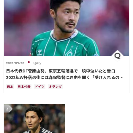
Qoly
2025/09/20
日本代表DF菅原由勢、東京五輪落選で一晩中泣いたと告白…
2022年Ｗ杯落選後には森保監督に理由を聞く「受け入れるのは
難しかった」
日本
日本代表
ドイツ
オランダ