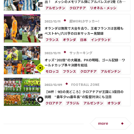
アントワーヌ・グリーズマン
テオ・エルナンデス
出！ メッシのメモリアル弾にアルバレスが2発《カタ
ールW杯》
アルゼンチン
クロアチア
リオネル・メッシ
ルカ・モドリッチ
オランダ
ブラジル
ドイツ
フランス
モロッコ
ネイマール
超WORLDサッカー!
2022/12/11
オランダは無敗で大会を去り、王者フランスは苦戦も
ベスト4へ/六川亨の日本サッカー見聞録
フランス
オランダ
日本
イングランド
アルゼンチン
ドイツ
スペイン
メキシコ
リオネル・メッシ
ブラジル
ポルトガル
サッカーキング
2022/12/11
モロッコ
クロアチア
ポーランド
韓国
オッズ“201倍”の大躍進、PKの明暗、ゴール記録…ワ
吉田 麻也
C・ロナウド
ネイマール
ールドカップ準々決勝を総括
ハリー・ケイン
モロッコ
フランス
クロアチア
アルゼンチン
カメルーン
ドイツ
イングランド
ポルトガル
オランダ
ブラジル
リオネル・メッシ
FOOTBALL ZONE
2022/12/09
スペイン
カナダ
セネガル
ハリー・ケイン
【W杯｜9日の見どころ】クロアチアが王国に3度目の
カタール
ベルギー
ガーナ
日本
ネイマール
挑戦 “最年少vs最年長”の監督対決にも注目
クロアチア
ブラジル
アルゼンチン
オランダ
日本
リオネル・メッシ
ドイツ
フランス
韓国
日本代表
ネイマール
メンフィス・デパイ
ラファエル・バラン
more