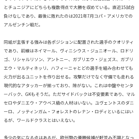
とチュニジアにどちらも複数得点で大勝を収めている。直近15試合
運営会社
負けなしであり、最後に敗れたのは2021年7月コパ・アメリカでの
ご利用にあたって
アルゼンチン戦だ。
プライバシーポリシー
お問い合わせ
同紙が主張する強みは各ポジションに配置された選手のクオリティ
であり、前線はネイマール、ヴィニシウス・ジュニオール、ロドリ
Share
ゴ、リシャルリソン、アントニー、ガブリエウ・ジェズス、ガブリ
エウ・マルティネッリ、ハフィーニャとどの選手を組み合わせても
© AbemaTV. Inc. All Rights Reserved.
火力が出るユニットを作り出せる。攻撃だけでなく守備でも走れる
現代的なアタッカーが揃っており、隙がない。これは中盤やセンタ
ーバック、GKもそうだ。ただサイドバックは不安要素であり、マル
セロやダニエウ・アウベス級の人材はいない。ユヴェントスのダニ
ーロ、ノッティンガム・フォレストのレナン・ロディといるにはい
るが、ワールドクラスとはいえない。
多少の気になる点はあるが、欧州勢の優勝候補が軒並み不調となっ