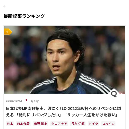
最新記事ランキング
Qoly
2025/10/14
日本代表MF南野拓実、涙にくれた2022年W杯へのリベンジに燃
える 「絶対にリベンジしたい」「サッカー人生をかけた戦い」
日本
日本代表
南野 拓実
クロアチア
長友 佑都
ドイツ
スペイン