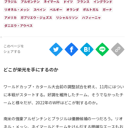
ブラジル
アルゼンチン
ネイマール
ドイツ
フランス
イングランド
Ranking
リオネル・メッシ
スペイン
ベルギー
オランダ
ポルトガル
ガーナ
大会について
アメリカ
ガブリエウ・ジェズス
リシャルリソン
ハフィーニャ
ダニエウ・アウベス
About
視聴方法
iOS Apps
どこが栄光を手にするのか
Android
ワールドカップ・カタール大会前の調整試合を終え、11月にはつい
Web
に本戦がスタートする。好調を維持したチーム、そうでなかったチ
ABEMAの視聴について
ームと様々だが、2022年のW杯はどこが制するのか。
TV
南米の強豪アルゼンチンとブラジルは優勝候補の一つだろう。リオ
ネル・メッシ、ネイマールとチームをけん引する明確なエースもお