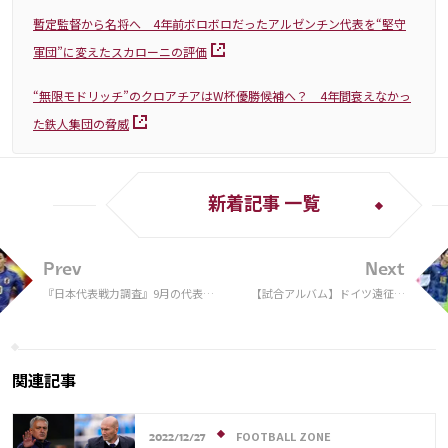
暫定監督から名将へ 4年前ボロボロだったアルゼンチン代表を“堅守
軍団”に変えたスカローニの評価
“無限モドリッチ”のクロアチアはW杯優勝候補へ？ 4年間衰えなかっ
た鉄人集団の脅威
新着記事 一覧
Prev
Next
『日本代表戦力調査』9月の代表戦
【試合アルバム】ドイツ遠征
で評価を上げた、下げたのは誰だ
日本代表ーアメリカ代表
カタール行きを逃すのは南野？滑り
（2） 2022年9月23日（デュッ
込みは相馬？
セルドルフ）
関連記事
FOOTBALL ZONE
2022/12/27