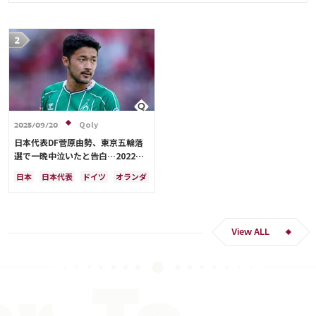
川島 永嗣
谷 晃生
吉田 麻也
谷口 彰悟
伊東 純也
Qoly
2025/09/20
日本代表DF菅原由勢、東京五輪落
選で一晩中泣いたと告白…2022年
Ｗ杯落選後には森保監督に理由を聞
日本
日本代表
ドイツ
オランダ
く「受け入れるのは難しかった」
View ALL