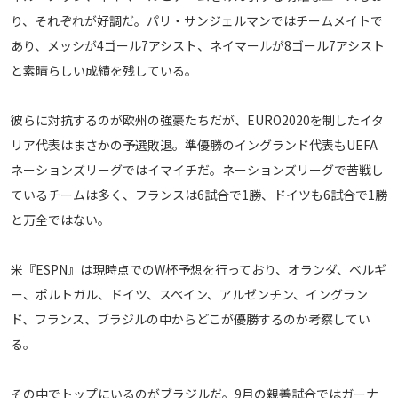
り、それぞれが好調だ。パリ・サンジェルマンではチームメイトで
メディアアライアンス
あり、メッシが4ゴール7アシスト、ネイマールが8ゴール7アシスト
と素晴らしい成績を残している。
彼らに対抗するのが欧州の強豪たちだが、EURO2020を制したイタ
リア代表はまさかの予選敗退。準優勝のイングランド代表もUEFA
ネーションズリーグではイマイチだ。ネーションズリーグで苦戦し
ているチームは多く、フランスは6試合で1勝、ドイツも6試合で1勝
と万全ではない。
米『ESPN』は現時点でのW杯予想を行っており、オランダ、ベルギ
ー、ポルトガル、ドイツ、スペイン、アルゼンチン、イングラン
ド、フランス、ブラジルの中からどこが優勝するのか考察してい
る。
その中でトップにいるのがブラジルだ。9月の親善試合ではガーナ