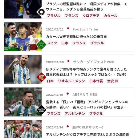
ブラジルの新監督は誰に？ 母国メディアが特集…モ
ウリーニョ、ジダンら豪華名前が揃う
ブラジル
フランス
クロアチア
カタール
ドイツ
スペイン
ポルトガル
アルゼンチン
ネイマール
Football Tribe
2022/12/22
カタールW杯で印象に残った10の出来事
ドイツ
日本
フランス
ブラジル
アルゼンチン
リオネル・メッシ
キリアン・ムバッペ
ネイマール
カメルーン
サッカーダイジェストWeb
モロッコ
スペイン
クロアチア
ポルトガル
2022/12/20
韓国
アクラフ・ハキミ
オーストラリア
伊メディアのW杯平均採点ランクで堂々６位に入った
日本代表戦士は？ トップはメッシではなく…【W杯】
日本代表
三笘 薫
C・ロナウド
カタール
日本
リオネル・メッシ
日本代表
堂安 律
イラン
サウジアラビア
ガーナ
セネガル
ドイツ
スペイン
フランス
ブラジル
田中 碧
アルゼンチン
モロッコ
ネイマール
ABEMA TIMES
2022/12/18
イングランド
ポルトガル
ガーナ
変貌する「個」vs「組織」 アルゼンチンとフランスの
決勝は、新しい「南米とヨーロッパの戦い」が生まれ
るかもしれない
フランス
アルゼンチン
ブラジル
リオネル・メッシ
カタール
サウジアラビア
ドイツ
ポーランド
メキシコ
アメリカ
超WORLDサッカー!
2022/12/14
ルカ・モドリッチ
ネイマール
ポール・ポグバ
アルゼンチンがクロアチアに完勝で2大会ぶりの決勝進