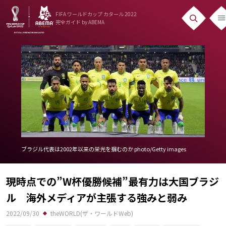
FIFA ワールドカップ カタール 2022
完全ガイド
by ABEMA
ニュース
News
出場国
Teams
日本代表
ブラジル代表は2002年以来の栄光を掴むのか photo/Getty images
Team Japan
日程・結果
現時点での”W杯優勝候補”最有力は大国ブラジ
Schedule
ル 海外メディアが主張する強みと弱み
ランキング
2022/09/30
theWORLD(ザ・ワールドWeb)