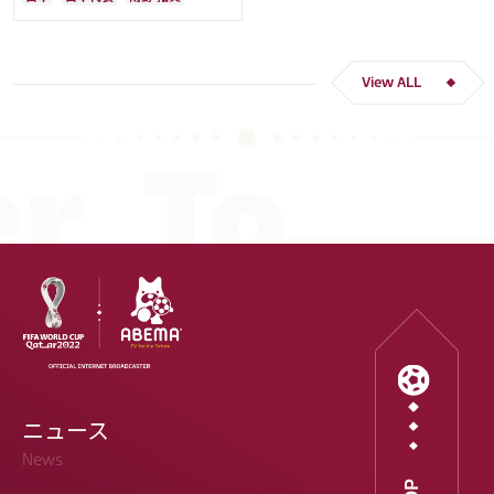
ー人生をかけた戦い」
クロアチア
長友 佑都
ドイツ
スペイン
川島 永嗣
谷 晃生
吉田 麻也
谷口 彰悟
伊東 純也
View ALL
ニュース
News