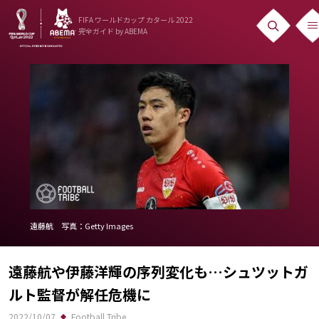
FIFA ワールドカップ カタール 2022
完全ガイド
by ABEMA
ニュース
News
出場国
Teams
日本代表
Team Japan
遠藤航 写真：Getty Images
日程・結果
遠藤航や伊藤洋輝の序列変化も…シュツットガ
Schedule
ルト監督が解任危機に
ランキング
2022/10/07
Football Tribe