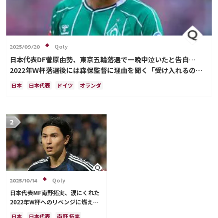
Qoly
2025/09/20
日本代表DF菅原由勢、東京五輪落選で一晩中泣いたと告白…
2022年Ｗ杯落選後には森保監督に理由を聞く「受け入れるのは
難しかった」
日本
日本代表
ドイツ
オランダ
Qoly
2025/10/14
日本代表MF南野拓実、涙にくれた
2022年W杯へのリベンジに燃える
「絶対にリベンジしたい」「サッカ
日本
日本代表
南野 拓実