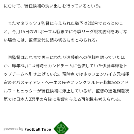
にむけて、後任候補の洗い出しを行っているという。
運営会社
ご利用にあたって
またマタラッツォ監督に与えられた猶予は2試合であるとのこ
プライバシーポリシー
と。今月15日のVfLボーフム戦までに今季リーグ戦初勝利をあげな
お問い合わせ
い場合には、監督交代に踏み切るものとみられる。
Share
同監督はこれまで再三にわたり遠藤航への信頼を語っていたほ
か、昨年8月には当時セカンドチームに合流していた伊藤洋輝をト
© AbemaTV. Inc. All Rights Reserved.
ップチームへ引き上げていた。現時点ではホッフェンハイム元指揮
官のセバスティアン・ヘーネス氏やフランクフルト元指揮官のアド
ルフ・ヒュッターが後任候補に浮上しているが、監督の進退問題次
第では日本人2選手の今後に影響を与える可能性も考えられる。
Football Tribe
powered by