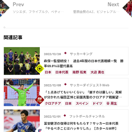
Prev
Next
ソシエダ、フライブルク、ベティ
菅原由勢のAZ、ビジャレアルや
ス、サン・ジロワーズが3連勝…プ
ウェストハムと並んで3連勝を
レミア勢も白星／EL第3節
達成！／ECL・GS第3節
関連記事
サッカーキング
2022/12/28
森保一監督続投！ 過去4年間の日本代表戦績一覧 勝
率69.8％は歴代最高
日本
日本代表
南野 拓実
大迫 勇也
伊東 純也
鎌田 大地
アメリカ
浅野 拓磨
三笘 薫
堂安 律
ブラジル
原口 元気
サッカーダイジェストWeb
2022/12/05
相馬 勇紀
サウジアラビア
韓国
田中 碧
「１点あげてもいいくらい」「崩すのは厳しい」見解
古橋 亨梧
町野 修斗
ドイツ
スペイン
が分かれた福田正博と前園真聖のクロアチア戦展望。
決勝T特有のGK起用も？【W杯】
クロアチア
エクアドル
ウルグアイ
カナダ
クロアチア
日本
スペイン
ドイツ
谷 晃生
メキシコ
オーストラリア
コスタリカ
谷口 彰悟
酒井 宏樹
冨安 健洋
コスタリカ
吉田 麻也
佐々木 翔
山根 視来
守田 英正
権田 修一
シュミット・ダニエル
長友 佑都
フットボールチャンネル
2022/12/01
前田 大然
遠藤 航
カタール
イラン
吉田 麻也
伊東 純也
守田 英正
鎌田 大地
冨安健洋の復帰は何をもたらす？サッカー日本代表
セルビア
ガーナ
カメルーン
谷 晃生
前田 大然
遠藤 航
エクアドル
日本代表
「やるべきことはハッキリした」【カタールW杯】