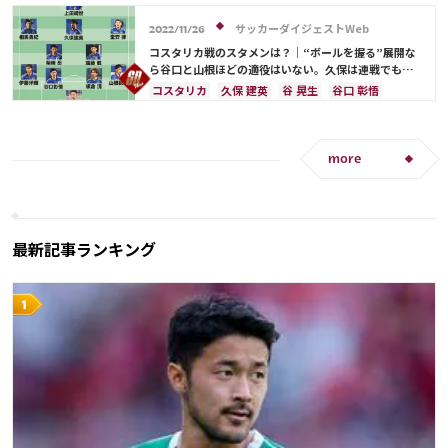
ラファエル・バラン
酒井 宏樹
堂安 律
ケイラー・ナバス
遠藤 航
カタール
エクアドル
前田 大然
冨安 健洋
サッカーダイジェストWeb
2022/11/26
コスタリカ戦のスタメンは？｜“ボールを握る”展開な
ら谷口と山根ほどの適役はいない。久保は連戦でも問
題ないはず【識者の見解】
コスタリカ
久保 建英
谷 晃生
谷口 彰悟
山根 視来
ドイツ
スペイン
日本
柴崎 岳
守田 英正
三笘 薫
エクアドル
カナダ
ガーナ
日本代表
権田 修一
more
シュミット・ダニエル
上田 綺世
鎌田 大地
ラファエル・バラン
酒井 宏樹
堂安 律
冨安 健洋
遠藤 航
相馬 勇紀
伊藤 洋輝
町野 修斗
最新記事ランキング