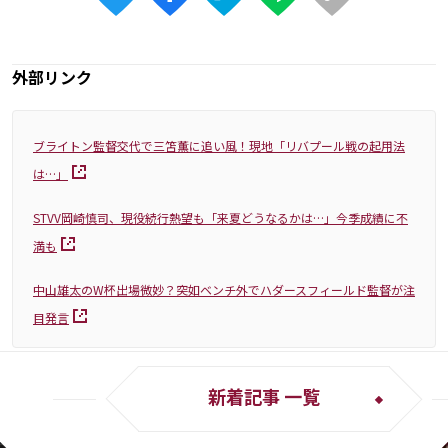
外部リンク
ブライトン監督交代で三笘薫に追い風！現地「リバプール戦の起用法
は…」
STVV岡崎慎司、現役続行熱望も「来夏どうなるかは…」今季成績に不
満も
中山雄太のW杯出場微妙？突如ベンチ外でハダースフィールド監督が注
目発言
新着記事 一覧