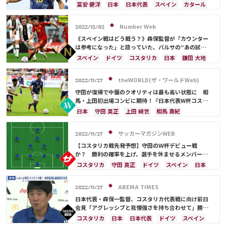
長友 佑都
植田 直通
久保 建英
酒井 宏樹
板倉 滉
相馬 勇紀
冨安 健洋
日本
日本代表
スペイン
カタール
板倉 滉
冨安 健洋
ドイツ
コスタリカ
酒井 宏樹
サウジアラビア
エクアドル
カナダ
アメリカ
長友 佑都
Number Web
2022/12/02
吉田 麻也
山根 視来
マルコ・アセンシオ
《スペイン戦はどう戦う？》森保監督が「カウンター
堂安 律
遠藤 航
は参考になった」と語っていた、バルサの“あの試
合”とは？
スペイン
ドイツ
コスタリカ
日本
鎌田 大地
前田 大然
谷 晃生
山根 視来
浅野 拓磨
守田 英正
上田 綺世
冨安 健洋
相馬 勇紀
theWORLD(ザ・ワールドWeb)
2022/11/27
カナダ
日本代表
伊東 純也
田中 碧
守田が復帰で中盤のクオリティは最も高い状態に 相
久保 建英
ペドリ
遠藤 航
エクアドル
馬・上田初出場コンビに期待！『日本代表W杯コスタ
リカ戦スタメン発表』
セネガル
アメリカ
柴崎 岳
三笘 薫
日本
守田 英正
上田 綺世
相馬 勇紀
サディオ・マネ
酒井 宏樹
堂安 律
コスタリカ
日本代表
ドイツ
山根 視来
スペイン
権田 修一
酒井 宏樹
遠藤 航
サッカーマガジンWEB
2022/11/27
ベルギー
エクアドル
長友 佑都
吉田 麻也
【コスタリカ戦先発予想】守田のＷ杯デビュー戦
鎌田 大地
板倉 滉
堂安 律
か？ 勝利の確率を上げ、選手を休ませるメンバー構
成で勝負！
コスタリカ
守田 英正
ドイツ
スペイン
日本
吉田 麻也
板倉 滉
谷 晃生
谷口 彰悟
遠藤 航
長友 佑都
山根 視来
伊藤 洋輝
エクアドル
ABEMA TIMES
2022/11/27
日本代表
南野 拓実
上田 綺世
相馬 勇紀
日本代表・森保一監督、コスタリカ代表戦に向け前日
サウジアラビア
アメリカ
権田 修一
伊東 純也
会見「アグレッシブと我慢強さを持ち合わせて」勝て
ば決勝Tに大きく前進
浅野 拓磨
田中 碧
鎌田 大地
コスタリカ
日本
日本代表
ドイツ
スペイン