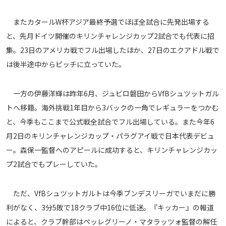
メディアアライアンス
またカタールW杯アジア最終予選でほぼ全試合に先発出場する
と、先月ドイツ開催のキリンチャレンジカップ2試合でも代表に招
集。23日のアメリカ戦でフル出場したほか、27日のエクアドル戦で
は後半途中からピッチに立っていた。
一方の伊藤洋輝は昨年6月、ジュビロ磐田からVfBシュツットガル
トへ移籍。海外挑戦1年目から3バックの一角でレギュラーをつかむ
と、今季もここまで公式戦全試合でフル出場している。また今年6
月2日のキリンチャレンジカップ・パラグアイ戦で日本代表デビュ
ー。森保一監督へのアピールに成功すると、キリンチャレンジカッ
プ2試合でもプレーしていた。
ただ、VfBシュツットガルトは今季ブンデスリーガでいまだに勝
利がなく、3分5敗で18クラブ中16位に低迷。『キッカー』の報道
によると、クラブ幹部はペッレグリーノ・マタラッツォ監督の解任