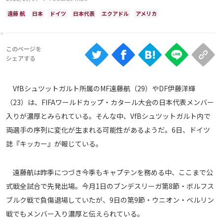
Ranking
遠藤 航
日本
ドイツ
日本代表
エクアドル
アメリカ
大会について
About
視聴方法
VfBシュツットガルト所属のMF遠藤航（29）やDF伊藤洋輝
（23）は、FIFAワールドカップ・カタール大会の日本代表メンバー
iOS Apps
入りが濃厚とみられている。そんな中、VfBシュツットガルト内で
両選手の序列に変化が生まれる可能性があるようだ。6日、ドイツ
Android
誌『キッカー』が報じている。
Web
遠藤航は昨季につづき今季もキャプテンを務める中、ここまで公
ABEMAの視聴について
式戦全試合で先発出場。今月1日のブンデスリーガ第8節・ボルフス
TV
ブルク戦で負傷退場していたが、9日の第9節・ウニオン・ベルリン
戦でもメンバー入り濃厚と伝えられている。